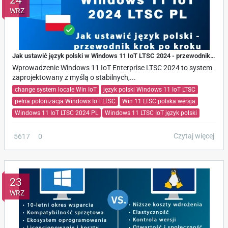
24
WRZ
Jak ustawić język polski w Windows 11 IoT LTSC 2024 - przewodnik krok po kroku
Wprowadzenie Windows 11 IoT Enterprise LTSC 2024 to system
zaprojektowany z myślą o stabilnych,...
change system locale Win IoT
język polski Windows 11 IoT LTSC
pełna polonizacja Windows IoT LTSC
Win 11 LTSC polska wersja
Windows 11 IoT LTSC 2024 PL
Windows 11 LTSC IoT język polski
Czytaj więcej
5617
0
23
WRZ