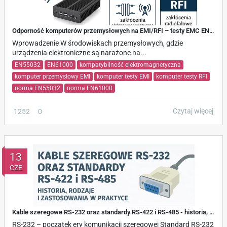
Odporność komputerów przemysłowych na EMI/RFI – testy EMC EN55032 i EN61000
Wprowadzenie W środowiskach przemysłowych, gdzie
urządzenia elektroniczne są narażone na...
EN55032
EN61000
kompatybilność elektromagnetyczna
komputer przemysłowy EMI
komputer testy EMI
komputer testy RFI
norma EN55032
norma EN61000
Czytaj więcej
1252
0
13
CZE
Kable szeregowe RS-232 oraz standardy RS-422 i RS-485 - historia, rodzaje i zastosowania w praktyce
RS-232 – początek ery komunikacji szeregowej Standard RS-232