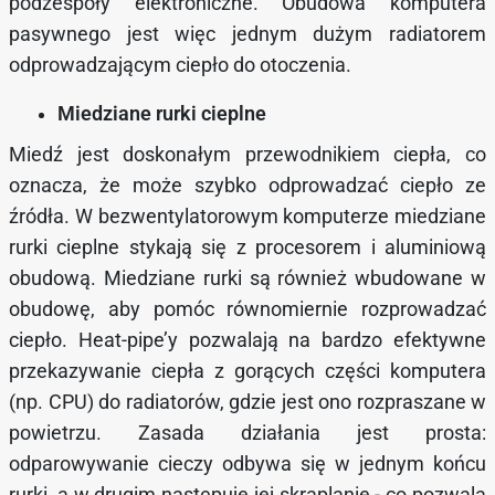
podzespoły elektroniczne. Obudowa komputera
pasywnego jest więc jednym dużym radiatorem
odprowadzającym ciepło do otoczenia.
Miedziane rurki cieplne
Miedź jest doskonałym przewodnikiem ciepła, co
oznacza, że ​​może szybko odprowadzać ciepło ze
źródła. W bezwentylatorowym komputerze miedziane
rurki cieplne stykają się z procesorem i aluminiową
obudową. Miedziane rurki są również wbudowane w
obudowę, aby pomóc równomiernie rozprowadzać
ciepło. Heat-pipe’y pozwalają na bardzo efektywne
przekazywanie ciepła z gorących części komputera
(np. CPU) do radiatorów, gdzie jest ono rozpraszane w
powietrzu. Zasada działania jest prosta:
odparowywanie cieczy odbywa się w jednym końcu
rurki, a w drugim następuje jej skraplanie - co pozwala