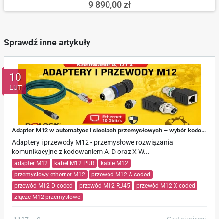
9 890,00 zł
Sprawdź inne artykuły
10
LUT
Adapter M12 w automatyce i sieciach przemysłowych – wybór kodowania A, D lub X
Adaptery i przewody M12 - przemysłowe rozwiązania
komunikacyjne z kodowaniem A, D oraz X W...
adapter M12
kabel M12 PUR
kable M12
przemysłowy ethernet M12
przewód M12 A-coded
przewód M12 D-coded
przewód M12 RJ45
przewód M12 X-coded
złącze M12 przemysłowe
Czytaj więcej