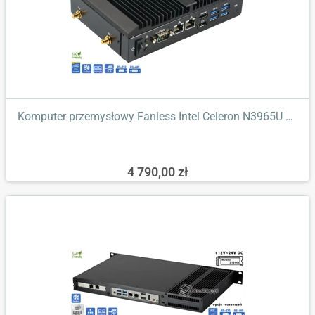
Komputer przemysłowy Fanless Intel Celeron N3965U 8GB RAM 2xLAN...
4 790,00 zł