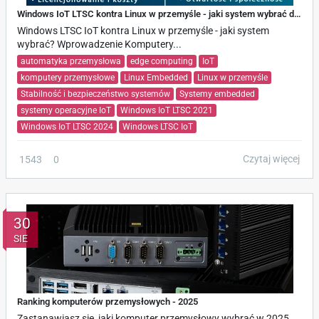
Windows IoT LTSC kontra Linux w przemyśle - jaki system wybrać dla urządzeń embedded?
Windows LTSC IoT kontra Linux w przemyśle - jaki system
wybrać? Wprowadzenie Komputery...
automatyka przemysłowa
edge computing
IoT
komputery przemysłowe
Linux Embedded
Linux w przemyśle
Stabilność i bezpieczeństwo systemów
Systemy embedded
systemy operacyjne IoT
Windows IoT LTSC 2021
Windows IoT LTSC 2024
Windows LTSC IoT
Czytaj więcej
1543
0
30
SIE
Ranking komputerów przemysłowych - 2025
Zastanawiasz się, jaki komputer przemysłowy wybrać w 2025