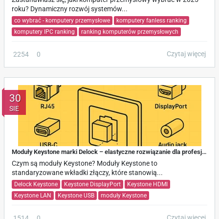
roku? Dynamiczny rozwój systemów...
co wybrać - komputery przemysłowe
komputery fanless ranking
komputery IPC ranking
ranking komputerów przemysłowych
Czytaj więcej
2254
0
30
SIE
Moduły Keystone marki Delock – elastyczne rozwiązanie dla profesjonalnych instalacji
Czym są moduły Keystone? Moduły Keystone to
standaryzowane wkładki złączy, które stanowią...
Delock Keystone
Keystone DisplayPort
Keystone HDMI
Keystone LAN
Keystone USB
moduły Keystone
Czytaj więcej
1514
0