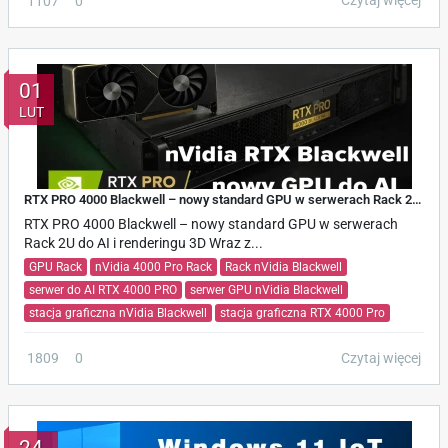
1107
0
01
LUT
RTX PRO 4000 Blackwell – nowy standard GPU w serwerach Rack 2U do AI i renderingu 3D
RTX PRO 4000 Blackwell – nowy standard GPU w serwerach
Rack 2U do AI i renderingu 3D Wraz z...
GPU Rack
nVidia 4000 Pro Rack
Rack nVidia Blackwell
serwer do AI RTX 4000 PRO
serwer GPU nVidia Blackwell
stacja graficzna nVidia Blackwell
stacja graficzna RTX 4000 Pro
Czytaj więcej
1809
0