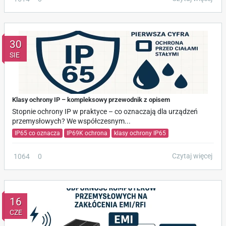
30
SIE
Klasy ochrony IP – kompleksowy przewodnik z opisem
Stopnie ochrony IP w praktyce – co oznaczają dla urządzeń
przemysłowych? We współczesnym...
IP65 co oznacza
IP69K ochrona
klasy ochrony IP65
Czytaj więcej
1064
0
16
CZE