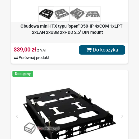
Obudowa mini-ITX typu "open" D50-IP 4xCOM 1xLPT
2xLAN 2xUSB 2xHDD 2,5" DIN mount
339,00 zł
Do koszyka
z VAT
Porównaj produkt
Dostępny