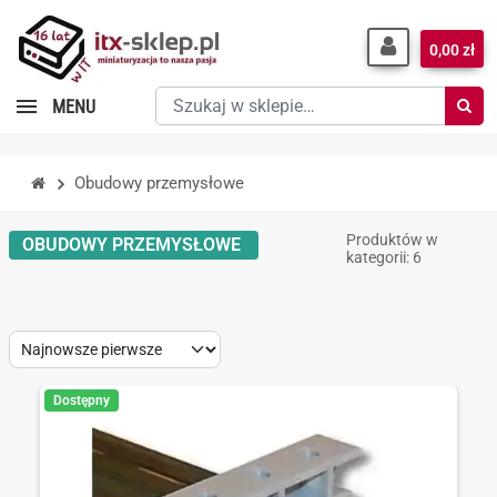
0,00 zł
Szukaj
MENU
w
sklepie…
Obudowy przemysłowe
Produktów w
OBUDOWY PRZEMYSŁOWE
kategorii: 6
Sort
by:
Dostępny