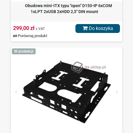
Obudowa mini-ITX typu "open" D150-IP 6xCOM
1xLPT 2xUSB 2xHDD 2,5" DIN mount
299,00 zł
Do koszyka
z VAT
Porównaj produkt
W produkcji