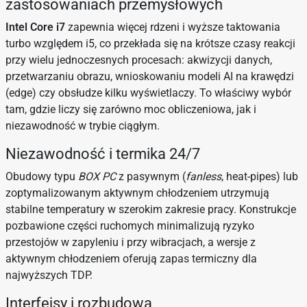
zastosowaniach przemysłowych
Intel Core i7
zapewnia więcej rdzeni i wyższe taktowania
turbo względem i5, co przekłada się na krótsze czasy reakcji
przy wielu jednoczesnych procesach: akwizycji danych,
przetwarzaniu obrazu, wnioskowaniu modeli AI na krawędzi
(edge) czy obsłudze kilku wyświetlaczy. To właściwy wybór
tam, gdzie liczy się zarówno moc obliczeniowa, jak i
niezawodność w trybie ciągłym.
Niezawodność i termika 24/7
Obudowy typu
BOX PC
z pasywnym (
fanless
, heat-pipes) lub
zoptymalizowanym aktywnym chłodzeniem utrzymują
stabilne temperatury w szerokim zakresie pracy. Konstrukcje
pozbawione części ruchomych minimalizują ryzyko
przestojów w zapyleniu i przy wibracjach, a wersje z
aktywnym chłodzeniem oferują zapas termiczny dla
najwyższych TDP.
Interfejsy i rozbudowa