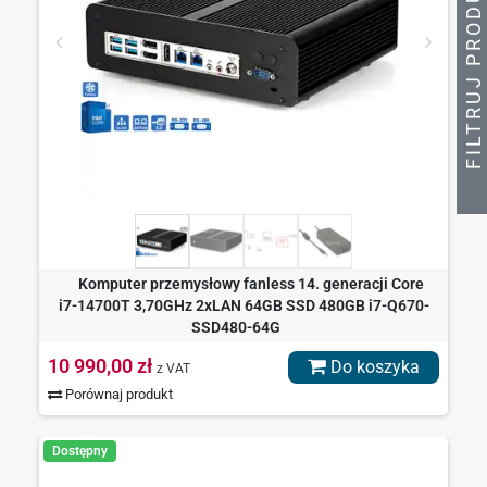
Y
F
I
L
T
R
U
J
P
R
O
D
U
K
T
Komputer przemysłowy fanless 14. generacji Core
i7-14700T 3,70GHz 2xLAN 64GB SSD 480GB i7-Q670-
SSD480-64G
10 990,00 zł
Do koszyka
z VAT
Porównaj produkt
Dostępny