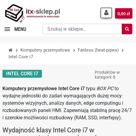
0,00 zł
Szukaj
MENU
w
sklepie…
Komputery przemysłowe
Fanless (heat-pipes)
Intel Core i7
Produktów w
INTEL CORE I7
kategorii: 8
Komputery przemysłowe Intel Core i7
typu
BOX PC
to
wydajne jednostki do zadań wymagających dużej mocy:
systemów wizyjnych, analizy danych, edge computingu i
rozbudowanych paneli HMI. Zapewniają stabilną pracę 24/7
i szerokie możliwości rozbudowy (RAM, SSD, interfejsy).
Wydajność klasy Intel Core i7 w