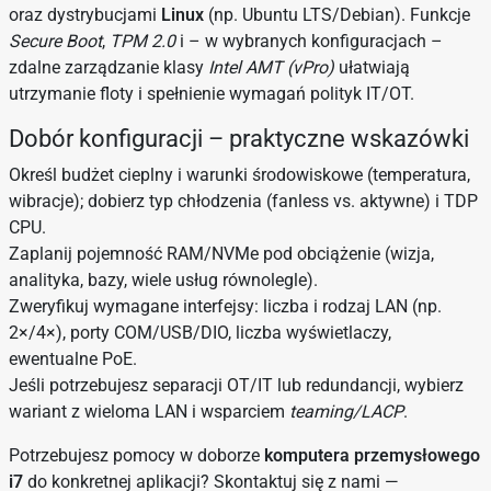
oraz dystrybucjami
Linux
(np. Ubuntu LTS/Debian). Funkcje
Secure Boot
,
TPM 2.0
i – w wybranych konfiguracjach –
zdalne zarządzanie klasy
Intel AMT (vPro)
ułatwiają
utrzymanie floty i spełnienie wymagań polityk IT/OT.
Dobór konfiguracji – praktyczne wskazówki
Określ budżet cieplny i warunki środowiskowe (temperatura,
wibracje); dobierz typ chłodzenia (fanless vs. aktywne) i TDP
CPU.
Zaplanij pojemność RAM/NVMe pod obciążenie (wizja,
analityka, bazy, wiele usług równolegle).
Zweryfikuj wymagane interfejsy: liczba i rodzaj LAN (np.
2×/4×), porty COM/USB/DIO, liczba wyświetlaczy,
ewentualne PoE.
Jeśli potrzebujesz separacji OT/IT lub redundancji, wybierz
wariant z wieloma LAN i wsparciem
teaming/LACP
.
Potrzebujesz pomocy w doborze
komputera przemysłowego
i7
do konkretnej aplikacji? Skontaktuj się z nami —