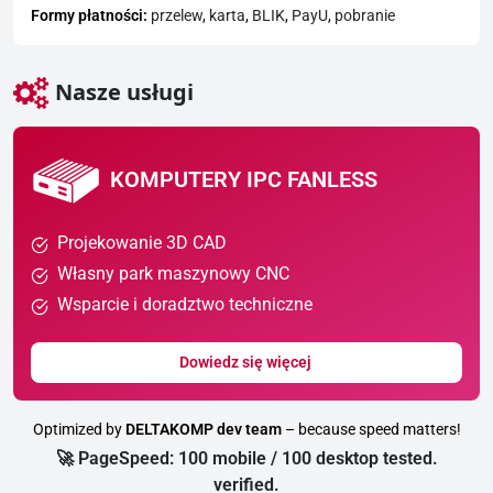
Formy płatności:
przelew
,
karta
,
BLIK
,
PayU
,
pobranie
Nasze usługi
KOMPUTERY IPC FANLESS
Projekowanie 3D CAD
Własny park maszynowy CNC
Wsparcie i doradztwo techniczne
Dowiedz się więcej
Optimized by
DELTAKOMP dev team
– because speed matters!
🚀 PageSpeed: 100 mobile / 100 desktop tested.
verified.