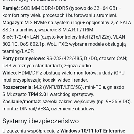
Pamięć:
SODIMM DDR4/DDR5 (typowo do 32–64 GB) –
komfort przy wielu procesach i buforowaniu strumieni.
Magazyn:
M.2 NVMe na system i logi + opcjonalny 2,5″ SATA
SSD na archiwa; wsparcie S.M.A.R.T./TRIM.
Sieć:
1/2/4× LAN (często kontrolery Intel i21x/i22x), VLAN
802.1Q, QoS 802.1p, WoL, PXE; wybrane modele obsługują
teaming/LACP.
Porty przemysłowe:
RS-232/422/485, DI/DO, czasem CAN;
USB w różnych standardach; złącza audio.
Wideo:
HDMI/DP z obsługą wielu monitorów; układy iGPU
Intel przyspieszają kodeki wideo i render.
Rozszerzenia:
M.2 (Wi-Fi/BT/LTE/5G), mini-PCIe, gniazdo
SIM; często
TPM 2.0
i watchdog sprzętowy.
Zasilanie/montaż:
szeroki zakres wejściowy (np. 9–36 V DC),
montaż DIN-rail/VESA, uziemienie obudowy.
Systemy i bezpieczeństwo
Urządzenia współpracują z
Windows 10/11 IoT Enterprise