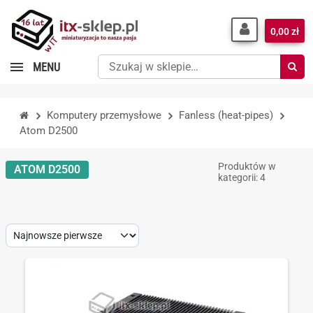
0,00 zł
Szukaj
MENU
w
sklepie…
Komputery przemysłowe
Fanless (heat-pipes)
Atom D2500
Produktów w
ATOM D2500
kategorii: 4
Sort
by: