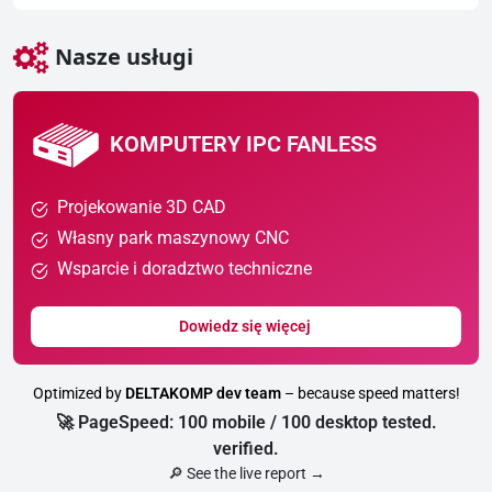
Nasze usługi
KOMPUTERY IPC FANLESS
Projekowanie 3D CAD
Własny park maszynowy CNC
Wsparcie i doradztwo techniczne
Dowiedz się więcej
Optimized by
DELTAKOMP dev team
– because speed matters!
🚀 PageSpeed: 100 mobile / 100 desktop tested.
verified.
🔎 See the live report →