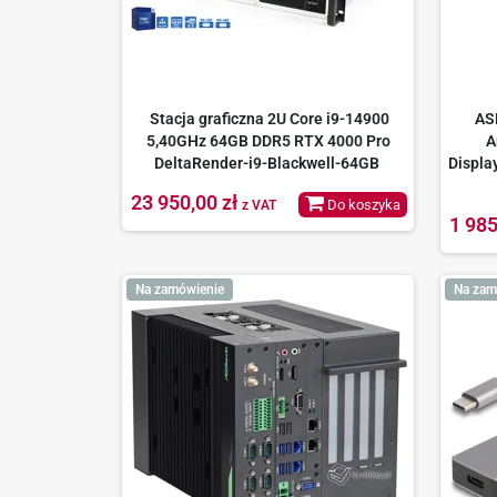
Stacja graficzna 2U Core i9-14900
AS
5,40GHz 64GB DDR5 RTX 4000 Pro
A
DeltaRender-i9-Blackwell-64GB
Displa
23 950,00 zł
Do koszyka
z VAT
1 985
Na zamówienie
Na zam