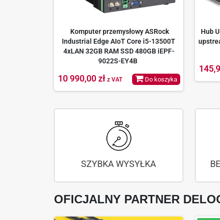
Komputer przemysłowy ASRock
Hub U
Industrial Edge AIoT Core i5-13500T
upstre
4xLAN 32GB RAM SSD 480GB iEPF-
9022S-EY4B
145,9
10 990,00 zł
Do koszyka
z VAT
SZYBKA WYSYŁKA
B
OFICJALNY PARTNER DELO