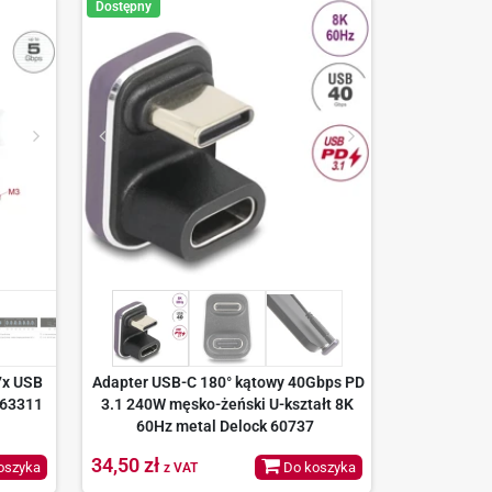
Dostępny
7x USB
Adapter USB-C 180° kątowy 40Gbps PD
 63311
3.1 240W męsko-żeński U-kształt 8K
60Hz metal Delock 60737
34,50 zł
oszyka
Do koszyka
z VAT