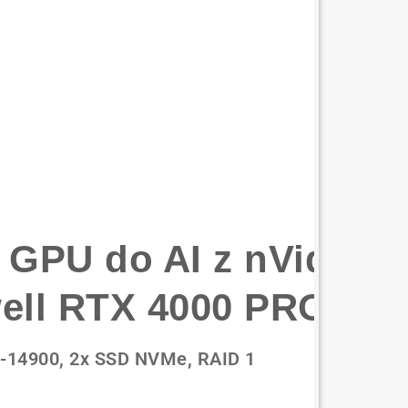
er pyłoszczelny klas
ny w warunkach pełnego zanurzenia!