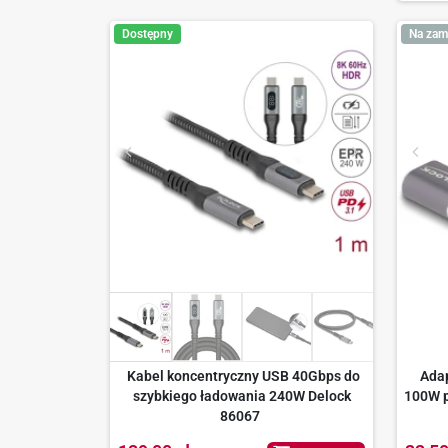
Dostępny
Na zam
Kabel koncentryczny USB 40Gbps do
Ada
szybkiego ładowania 240W Delock
100W p
86067