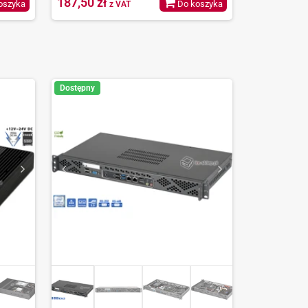
187,50 zł
oszyka
Do koszyka
z VAT
Dostępny