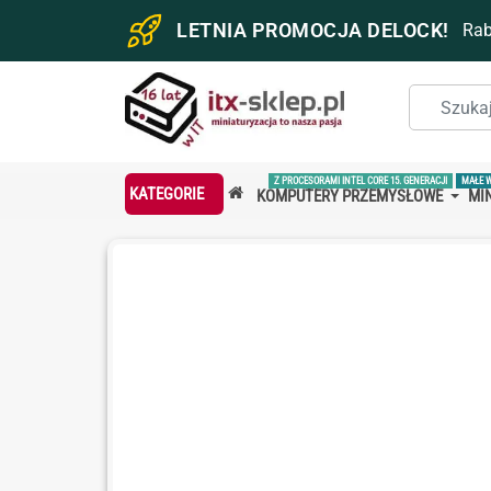
LETNIA PROMOCJA DELOCK!
Ra
Z PROCESORAMI INTEL CORE 15. GENERACJI
MAŁE 
KATEGORIE
KOMPUTERY PRZEMYSŁOWE
MIN