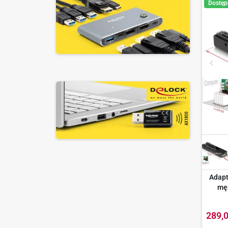
Dostęp
Adapt
męs
289,0