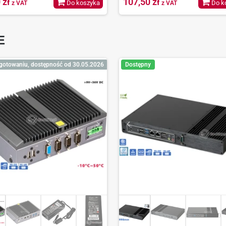
 zł
107,50 zł
Do koszyka
Do k
z VAT
z VAT
E
gotowaniu, dostępność od 30.05.2026
Dostępny