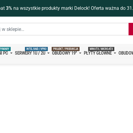
bat
3%
na wszystkie produkty marki Delock! Oferta ważna do 31
WYMIARY
INTEL RAID / VPRO
PROJEKT / PRODUKCJA
MINI-ITX / MICRO-ATX
I PC
SERWERY 1U / 2U
OBUDOWY 19''
PŁYTY GŁÓWNE
OBUDOW