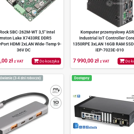
Rock SBC-262M-WT 3,5" Intel
Komputer przemysłowy ASR
mston Lake X7433RE DDR5
Industrial IoT Controller Core
yPort HDMI 2xLAN Wide-Temp 9-
1350RPE 3xLAN 16GB RAM SSD
36V DC
iEP-7023E-010
,00 zł
7 990,00 zł
Do koszyka
Do k
z VAT
z VAT
ówienie (3-4 dni robocze)
Dostępny