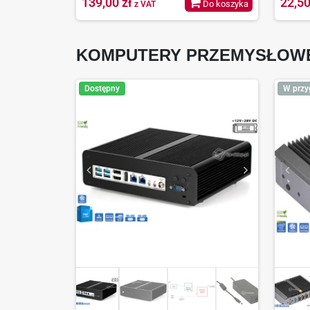
139,00 zł
22,50
Do koszyka
z VAT
KOMPUTERY PRZEMYSŁOW
Dostępny
W przy