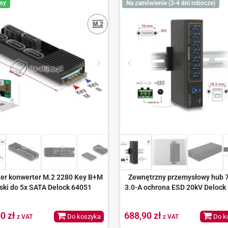
ny
Na zamówienie (3-4 dni robocze)
er konwerter M.2 2280 Key B+M
Zewnętrzny przemysłowy hub 
ki do 5x SATA Delock 64051
3.0-A ochrona ESD 20kV Delock
0 zł
688,90 zł
Do koszyka
Do k
z VAT
z VAT