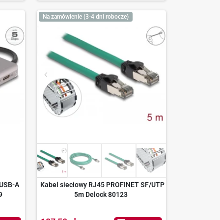
Na zamówienie (3-4 dni robocze)
 USB-A
Kabel sieciowy RJ45 PROFINET SF/UTP
9
5m Delock 80123