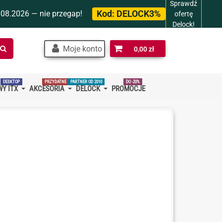
Sprawdź
Kod:
DELOCK3%
.08.2026 — nie przegap!
ofertę
Delock!
Szukaj
Moje konto
0,00 zł
w
sklepie…
DESKTOP
PRZYDATNE
PARTNER OD 2010
DO -20%
Y ITX
AKCESORIA
DELOCK
PROMOCJE