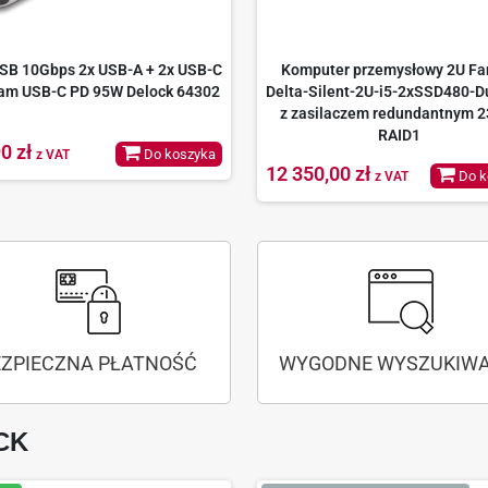
SB 10Gbps 2x USB-A + 2x USB-C
Komputer przemysłowy 2U Fa
am USB-C PD 95W Delock 64302
Delta-Silent-2U-i5-2xSSD480-
z zasilaczem redundantnym 2
RAID1
0 zł
Do koszyka
z VAT
12 350,00 zł
Do k
z VAT
EZPIECZNA PŁATNOŚĆ
WYGODNE WYSZUKIWA
CK