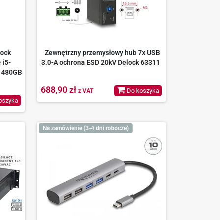
ock
Zewnętrzny przemysłowy hub 7x USB
 i5-
3.0-A ochrona ESD 20kV Delock 63311
 480GB
688,90 zł
Do koszyka
z VAT
oszyka
Na zamówienie (3-4 dni robocze)