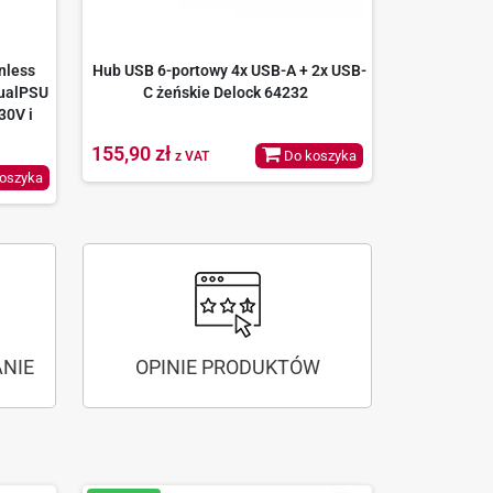
nless
Hub USB 6-portowy 4x USB-A + 2x USB-
DualPSU
C żeńskie Delock 64232
30V i
155,90 zł
Do koszyka
z VAT
oszyka
NIE
OPINIE PRODUKTÓW