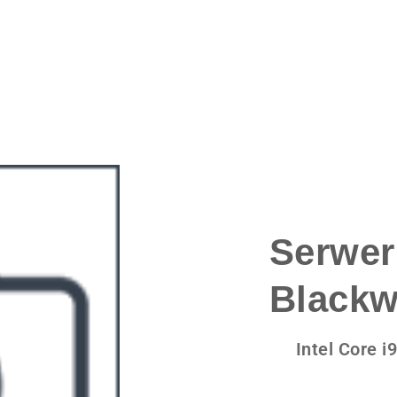
Komput
IP69K
przetestowa