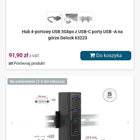
Hub 4-portowy USB 5Gbps z USB-C porty USB -A na
górze Delock 63223
91,90 zł
Do koszyka
z VAT
Porównaj produkt
Na zamówienie (3-4 dni robocze)