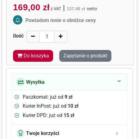
169,00 zł
|
z VAT
137,40 zł
netto
Activate Price Alert
Powiadom mnie o obniżce ceny
Ilość
Do koszyka
Zapytanie o produkt
Wysyłka
Paczkomat: już od
9 zł
Kurier InPost: już od
10 zł
Kurier DPD: już od
15 zł
Twoje korzyści