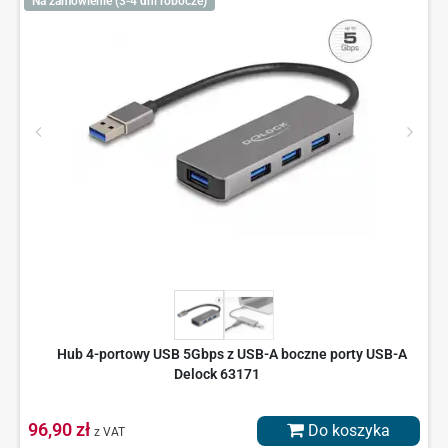
Na zamówienie (3-4 dni robocze)
Hub 4-portowy USB 5Gbps z USB-A boczne porty USB-A
Delock 63171
96,90 zł
Do koszyka
z VAT