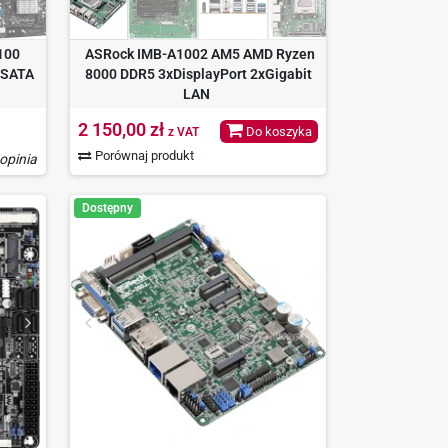
100
ASRock IMB-A1002 AM5 AMD Ryzen
xSATA
8000 DDR5 3xDisplayPort 2xGigabit
LAN
2 150,00 zł
Do koszyka
z VAT
Porównaj produkt
 opinia
Dostępny