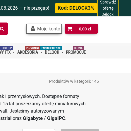
Sprawdź
Kod:
.08.2026 — nie przegap!
DELOCK3%
ofertę
Delock!
Szukaj
Moje konto
0,00 zł
w
sklepie…
DESKTOP
PRZYDATNE
PARTNER OD 2010
DO -20%
Y ITX
AKCESORIA
DELOCK
PROMOCJE
Produktów w kategorii: 145
k i przemysłowych. Dostępne formaty
d 15 lat poszerzamy ofertę miniaturowych
rewall. Jesteśmy autoryzowanym
trial
oraz
Gigabyte
/
GigaIPC
.