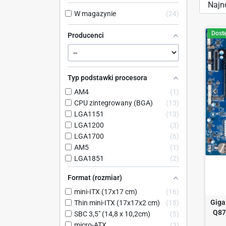
Sort
W magazynie
24
by:
Dost
Producenci
Typ podstawki procesora
AM4
1
CPU zintegrowany (BGA)
13
LGA1151
13
LGA1200
3
LGA1700
6
AM5
1
LGA1851
2
Format (rozmiar)
mini-ITX (17x17 cm)
16
Giga
Thin mini-ITX (17x17x2 cm)
15
Q87
SBC 3,5" (14,8 x 10,2cm)
5
micro-ATX
3