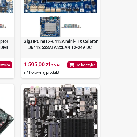
ptor
GigaIPC mITX-6412A mini-ITX Celeron
HDMI
J6412 5xSATA 2xLAN 12-24V DC
1 595,00 zł
szyka
Do koszyka
z VAT
Porównaj produkt