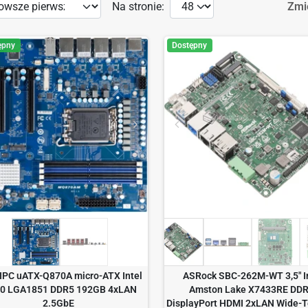
Na stronie:
Zmi
ępny
Dostępny
IPC uATX-Q870A micro-ATX Intel
ASRock SBC-262M-WT 3,5" I
0 LGA1851 DDR5 192GB 4xLAN
Amston Lake X7433RE DD
2.5GbE
DisplayPort HDMI 2xLAN Wide-