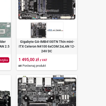
lder
Gigabyte GA-IMB4100TN Thin mini-
AN 2.5
ITX Celeron N4100 6xCOM 2xLAN 12-
24V DC
1 495,00 zł
szyka
z VAT
Porównaj produkt