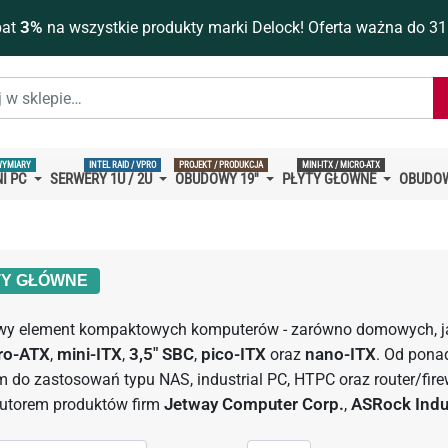
bat
3%
na wszystkie produkty marki Delock! Oferta ważna do 31
WYMIARY
INTEL RAID / VPRO
PROJEKT / PRODUKCJA
MINI-ITX / MICRO-ATX
I PC
SERWERY 1U / 2U
OBUDOWY 19''
PŁYTY GŁÓWNE
OBUDOW
TY GŁÓWNE
wy element kompaktowych komputerów - zarówno domowych, ja
ro-ATX
,
mini-ITX
,
3,5" SBC
,
pico-ITX
oraz
nano-ITX
. Od pona
m do zastosowań typu NAS, industrial PC, HTPC oraz router/fi
butorem produktów firm
Jetway Computer Corp.
,
ASRock Indus