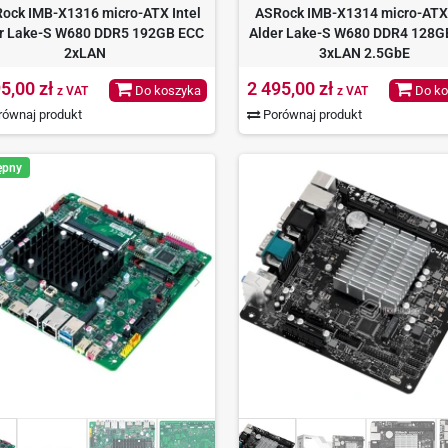
ock IMB-X1316 micro-ATX Intel
ASRock IMB-X1314 micro-ATX 
r Lake-S W680 DDR5 192GB ECC
Alder Lake-S W680 DDR4 128G
2xLAN
3xLAN 2.5GbE
5,00 zł
2 495,00 zł
Do koszyka
Do ko
z VAT
z VAT
ównaj produkt
Porównaj produkt
ępny