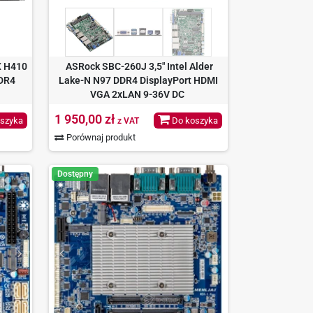
X H410
ASRock SBC-260J 3,5" Intel Alder
DDR4
Lake-N N97 DDR4 DisplayPort HDMI
VGA 2xLAN 9-36V DC
1 950,00 zł
szyka
Do koszyka
z VAT
Porównaj produkt
Dostępny