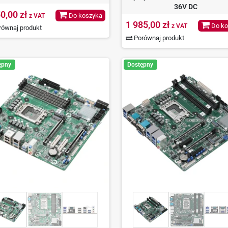
36V DC
0,00 zł
Do koszyka
z VAT
1 985,00 zł
Do ko
z VAT
ównaj produkt
Porównaj produkt
ępny
Dostępny