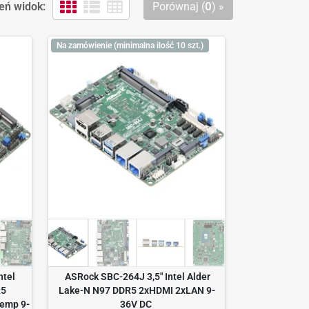
eń widok:
Porównaj (
0
) »
Na zamówienie (minimalna ilość 10 szt.)
ntel
ASRock SBC-264J 3,5" Intel Alder
R5
Lake-N N97 DDR5 2xHDMI 2xLAN 9-
Temp 9-
36V DC