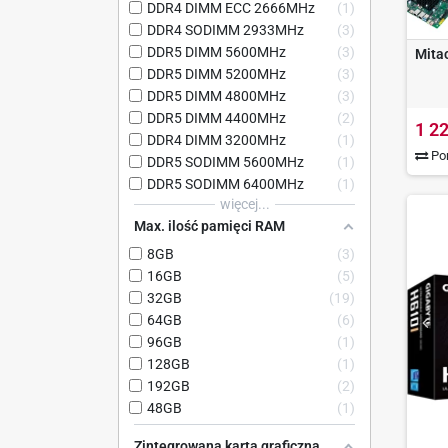
DDR4 DIMM ECC 2666MHz
1
DDR4 SODIMM 2933MHz
3
DDR5 DIMM 5600MHz
3
Mita
DDR5 DIMM 5200MHz
3
DDR5 DIMM 4800MHz
3
DDR5 DIMM 4400MHz
2
1 22
DDR4 DIMM 3200MHz
1
Por
DDR5 SODIMM 5600MHz
1
DDR5 SODIMM 6400MHz
1
więcej...
Max. ilość pamięci RAM
8GB
3
16GB
5
32GB
19
64GB
6
96GB
1
128GB
1
192GB
2
48GB
1
Zintegrowana karta graficzna