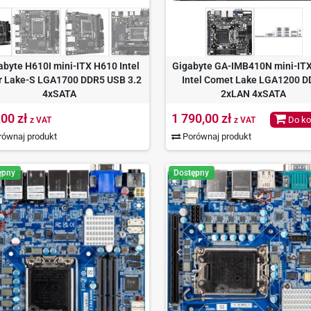
abyte H610I mini-ITX H610 Intel
Gigabyte GA-IMB410N mini-IT
r Lake-S LGA1700 DDR5 USB 3.2
Intel Comet Lake LGA1200 
4xSATA
2xLAN 4xSATA
,00 zł
1 790,00 zł
Do ko
z VAT
z VAT
ównaj produkt
Porównaj produkt
ępny
Dostępny