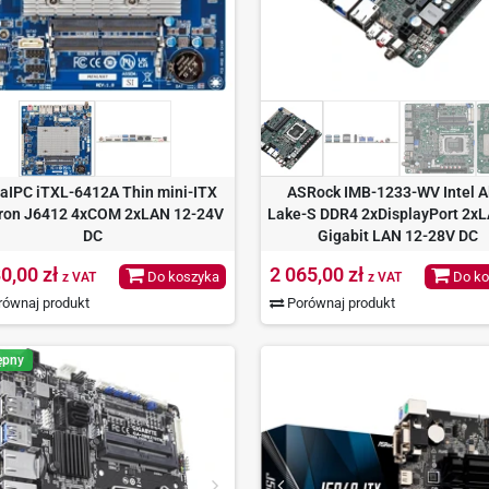
aIPC iTXL-6412A Thin mini-ITX
ASRock IMB-1233-WV Intel A
ron J6412 4xCOM 2xLAN 12-24V
Lake-S DDR4 2xDisplayPort 2xL
DC
Gigabit LAN 12-28V DC
0,00 zł
2 065,00 zł
Do koszyka
Do ko
z VAT
z VAT
ównaj produkt
Porównaj produkt
ępny