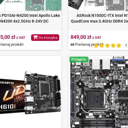
c PD10AI-N4200 Intel Apollo Lake
ASRock N100DC-ITX Intel N
N4200 4x2.5GHz 8-24V DC
QuadCore max 3.4GHz DDR4 2
5,00 zł
849,00 zł
Do koszyka
z VAT
z VAT
ównaj produkt
Porównaj produkt
1
Dostępny