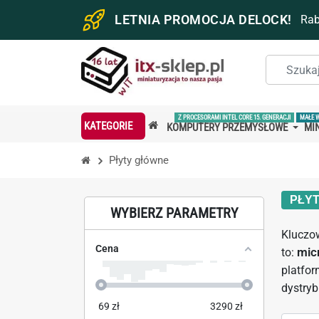
LETNIA PROMOCJA DELOCK!
Ra
Z PROCESORAMI INTEL CORE 15. GENERACJI
MAŁE 
KATEGORIE
KOMPUTERY PRZEMYSŁOWE
MIN
Płyty główne
PŁY
WYBIERZ PARAMETRY
Kluczo
Cena
to:
mic
platfor
dystry
69
zł
3290
zł