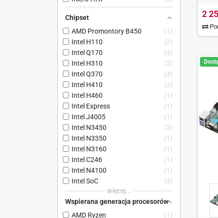
2 25
Chipset
Por
AMD Promontory B450
1
Intel H110
2
Intel Q170
4
Dost
Intel H310
2
Intel Q370
4
Intel H410
2
Intel H460
1
Intel Express
1
Intel J4005
1
Intel N3450
2
Intel N3350
1
Intel N3160
1
Intel C246
1
Intel N4100
1
Intel SoC
3
więcej...
Wspierana generacja procesorów
AMD Ryzen
1