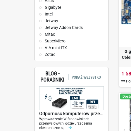
Asus
Gigabyte
Intel
Jetway
Jetway Addon Cards
Mitac
SuperMicro
VIA mini-ITX
Gig
Zotac
Cele
1 58
BLOG -
POKAŻ WSZYSTKO
PORADNIKI
Por
Dost
Odporność komputerów przemysłowych na EMI/RFI –...
Wprowadzenie W środowiskach
przemysłowych, gdzie urządzenia
elektroniczne są...