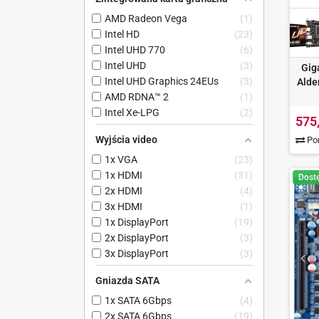
AMD Radeon Vega
1
Intel HD
23
Intel UHD 770
6
Intel UHD
3
Gig
Intel UHD Graphics 24EUs
3
Alde
AMD RDNA™ 2
1
Intel Xe-LPG
2
575
Wyjścia video
Por
1x VGA
23
1x HDMI
31
Dost
2x HDMI
4
3x HDMI
1
1x DisplayPort
19
2x DisplayPort
3
3x DisplayPort
3
Gniazda SATA
1x SATA 6Gbps
4
2x SATA 6Gbps
19