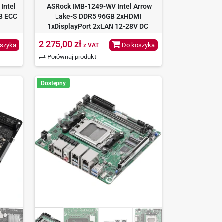
Intel
ASRock IMB-1249-WV Intel Arrow
B ECC
Lake-S DDR5 96GB 2xHDMI
1xDisplayPort 2xLAN 12-28V DC
2 275,00 zł
szyka
Do koszyka
z VAT
Porównaj produkt
Dostępny