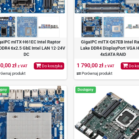
gaIPC mITX-H61EC Intel Raptor
GigaIPC mITX-Q67EB Intel Ra
DDR4 6x2.5 GbE Intel LAN 12-24V
Lake DDR4 DisplayPort VGA 
DC
4xSATA RAID
0,00 zł
1 790,00 zł
Do koszyka
Do ko
z VAT
z VAT
ównaj produkt
Porównaj produkt
ępny
Dostępny