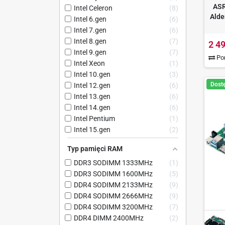
ASR
Intel Celeron
8
Alde
Intel 6.gen
6
Intel 7.gen
6
Intel 8.gen
7
2 49
Intel 9.gen
7
Por
Intel Xeon
1
Intel 10.gen
3
Dost
Intel 12.gen
6
Intel 13.gen
6
Intel 14.gen
6
Intel Pentium
1
Intel 15.gen
2
Typ pamięci RAM
DDR3 SODIMM 1333MHz
1
DDR3 SODIMM 1600MHz
5
DDR4 SODIMM 2133MHz
9
DDR4 SODIMM 2666MHz
9
DDR4 SODIMM 3200MHz
7
DDR4 DIMM 2400MHz
2