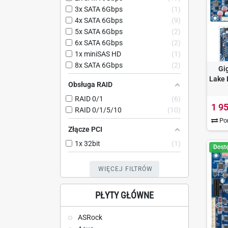
3x SATA 6Gbps
1
4x SATA 6Gbps
9
5x SATA 6Gbps
2
6x SATA 6Gbps
2
1x miniSAS HD
1
8x SATA 6Gbps
2
Gi
Lake 
Obsługa RAID
RAID 0/1
6
1 95
RAID 0/1/5/10
10
Por
Złącze PCI
1x 32bit
1
Dost
WIĘCEJ FILTRÓW
PŁYTY GŁÓWNE
ASRock