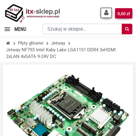
0,00 zł
Szukaj
MENU
w
sklepie…
Płyty główne
Jetway
Jetway NF793 Intel Kaby Lake LGA1151 DDR4 3xHDMI
2xLAN 4xSATA 9-24V DC