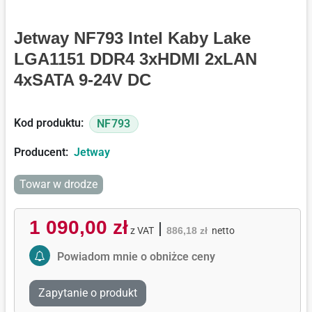
Jetway NF793 Intel Kaby Lake
LGA1151 DDR4 3xHDMI 2xLAN
4xSATA 9-24V DC
Kod produktu:
NF793
Producent:
Jetway
Towar w drodze
1 090,00 zł
|
z VAT
886,18 zł
netto
Activate Price Alert
Powiadom mnie o obniżce ceny
Zapytanie o produkt