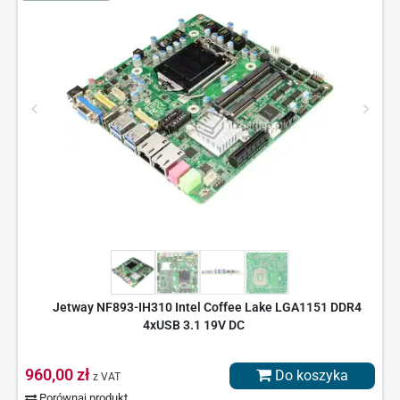
Jetway NF893-IH310 Intel Coffee Lake LGA1151 DDR4
4xUSB 3.1 19V DC
960,00 zł
Do koszyka
z VAT
Porównaj produkt