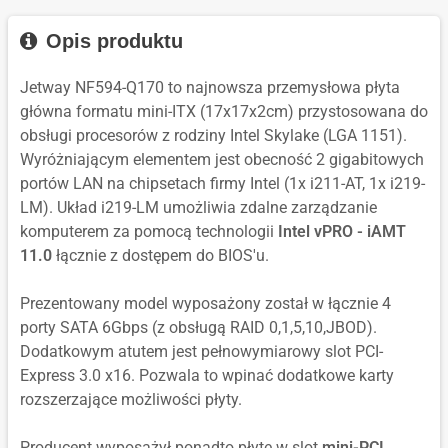
Opis produktu
Jetway NF594-Q170 to najnowsza przemysłowa płyta
główna formatu mini-ITX (17x17x2cm) przystosowana do
obsługi procesorów z rodziny Intel Skylake (LGA 1151).
Wyróżniającym elementem jest obecność 2 gigabitowych
portów LAN na chipsetach firmy Intel (1x i211-AT, 1x i219-
LM). Układ i219-LM umożliwia zdalne zarządzanie
komputerem za pomocą technologii
Intel vPRO - iAMT
11.0
łącznie z dostępem do BIOS'u.
Prezentowany model wyposażony został w łącznie 4
porty SATA 6Gbps (z obsługą RAID 0,1,5,10,JBOD).
Dodatkowym atutem jest pełnowymiarowy slot PCI-
Express 3.0 x16. Pozwala to wpinać dodatkowe karty
rozszerzające możliwości płyty.
Producent wyposażył ponadto płytę w slot
mini-PCI