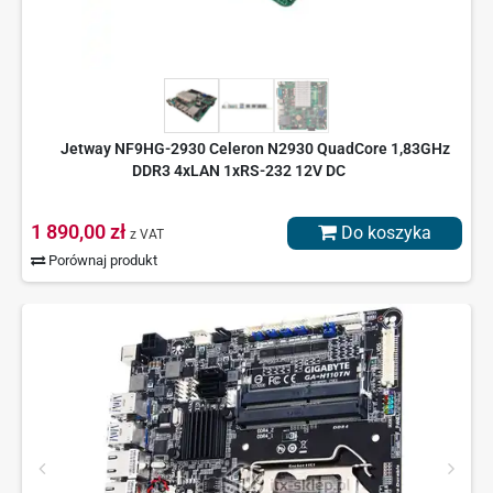
Jetway NF9HG-2930 Celeron N2930 QuadCore 1,83GHz
DDR3 4xLAN 1xRS-232 12V DC
1 890,00 zł
Do koszyka
z VAT
Porównaj produkt