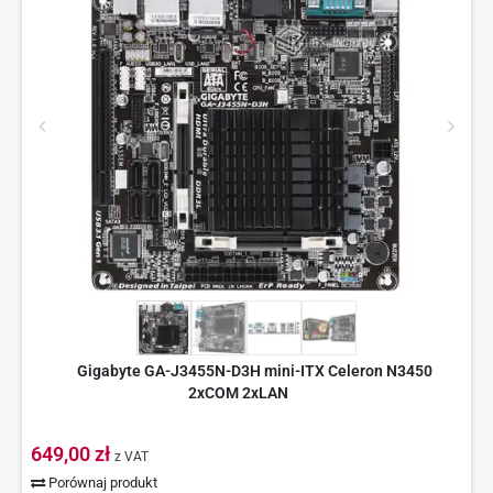
Gigabyte GA-J3455N-D3H mini-ITX Celeron N3450
2xCOM 2xLAN
649,00 zł
z VAT
Porównaj produkt