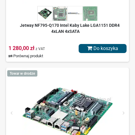
Jetway NF795-Q170 Intel Kaby Lake LGA1151 DDR4
4xLAN 4xSATA
1 280,00 zł
Do koszyka
z VAT
Porównaj produkt
Towar w drodze