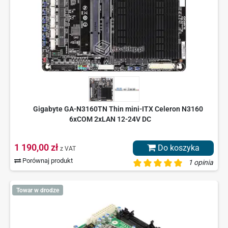
Gigabyte GA-N3160TN Thin mini-ITX Celeron N3160
6xCOM 2xLAN 12-24V DC
1 190,00 zł
Do koszyka
z VAT
Porównaj produkt
1 opinia
Towar w drodze