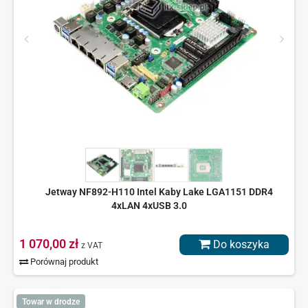
Jetway NF892-H110 Intel Kaby Lake LGA1151 DDR4
4xLAN 4xUSB 3.0
1 070,00 zł
Do koszyka
z VAT
Porównaj produkt
Towar w drodze