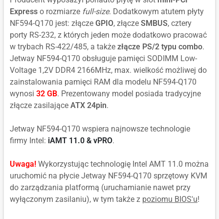
Express
o rozmiarze
full-size
. Dodatkowym atutem płyty
NF594-Q170 jest: złącze
GPIO
, złącze
SMBUS
, cztery
porty RS-232, z których jeden może dodatkowo pracować
w trybach RS-422/485, a także
złącze PS/2 typu combo
.
Jetway NF594-Q170 obsługuje pamięci SODIMM Low-
Voltage 1,2V DDR4 2166MHz, max. wielkość możliwej do
zainstalowania pamięci RAM dla modelu NF594-Q170
wynosi
32 GB
. Prezentowany model posiada tradycyjne
złącze zasilające
ATX 24pin
.
Jetway NF594-Q170 wspiera najnowsze technologie
firmy Intel:
iAMT 11.0 & vPRO
.
Uwaga!
Wykorzystując technologię Intel AMT 11.0 można
uruchomić na płycie Jetway NF594-Q170 sprzętowy KVM
do zarządzania platformą (uruchamianie nawet przy
wyłączonym zasilaniu), w tym także z
poziomu BIOS'u
!