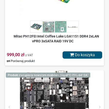
Mitac PH12FEI Intel Coffee Lake LGA1151 DDR4 2xLAN
vPRO 3xSATA RAID 19V DC
999,00 zł
Do koszyka
z VAT
Porównaj produkt
Produkt zastąpiony nowszym modelem (GigaIPC iTXL-6412A)