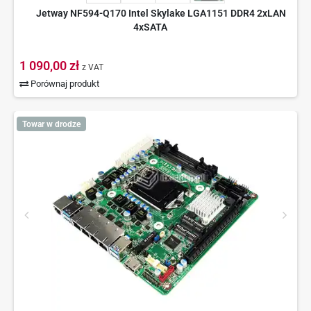
Jetway NF594-Q170 Intel Skylake LGA1151 DDR4 2xLAN
4xSATA
1 090,00 zł
z VAT
Porównaj produkt
Towar w drodze