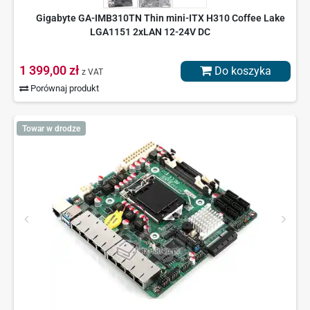
Gigabyte GA-IMB310TN Thin mini-ITX H310 Coffee Lake
LGA1151 2xLAN 12-24V DC
1 399,00 zł
Do koszyka
z VAT
Porównaj produkt
Towar w drodze