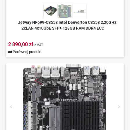
Jetway NF699-C3558 Intel Denverton C3558 2,20GHz
2xLAN 4x10GbE SFP+ 128GB RAM DDR4 ECC
2 890,00 zł
z VAT
Porównaj produkt