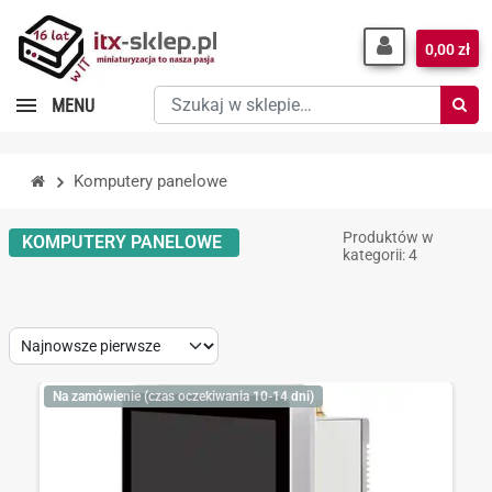
0,00 zł
Szukaj
MENU
w
sklepie…
Komputery panelowe
Produktów w
KOMPUTERY PANELOWE
kategorii: 4
Sort
by:
Na zamówienie (czas oczekiwania 10-14 dni)