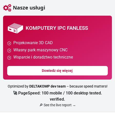
Nasze usługi
KOMPUTERY IPC FANLESS
Projekowanie 3D CAD
Własny park maszynowy CNC
Wsparcie i doradztwo techniczne
Dowiedz się więcej
Optimized by
DELTAKOMP dev team
– because speed matters!
🚀 PageSpeed: 100 mobile / 100 desktop tested.
verified.
🔎 See the live report →