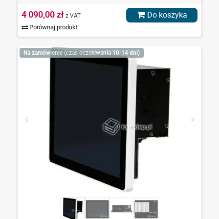
4 090,00 zł
Do koszyka
z VAT
Porównaj produkt
Na zamówienie (czas oczekiwania 10-14 dni)