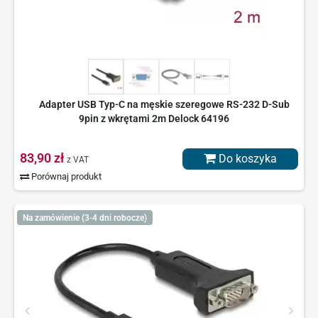
Adapter USB Typ-C na męskie szeregowe RS-232 D-Sub
9pin z wkrętami 2m Delock 64196
83,90 zł
Do koszyka
z VAT
Porównaj produkt
Na zamówienie (3-4 dni robocze)