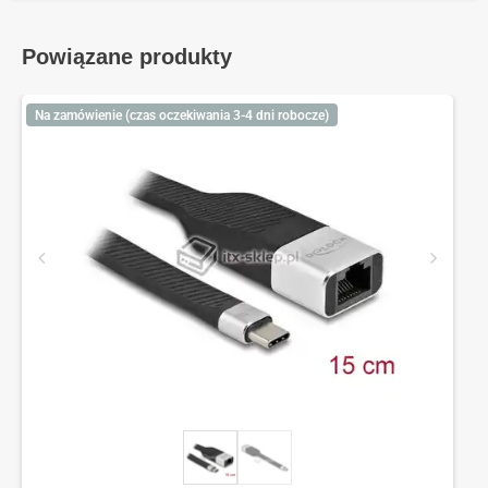
Powiązane produkty
Na zamówienie (czas oczekiwania 3-4 dni robocze)