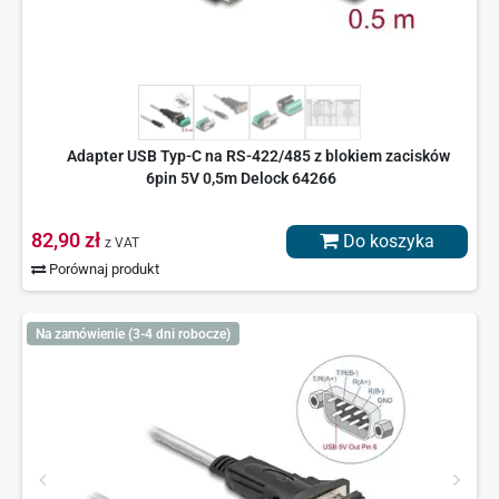
Adapter USB Typ-C na RS-422/485 z blokiem zacisków
6pin 5V 0,5m Delock 64266
82,90 zł
Do koszyka
z VAT
Porównaj produkt
Na zamówienie (3-4 dni robocze)