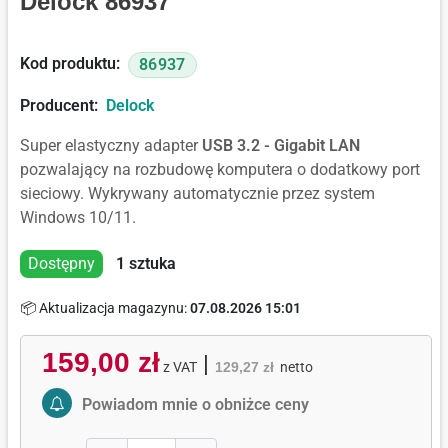
Delock 86937
Kod produktu:
86937
Producent:
Delock
Super elastyczny adapter
USB 3.2 - Gigabit LAN
pozwalający na rozbudowę komputera o dodatkowy port
sieciowy. Wykrywany automatycznie przez system
Windows 10/11.
Dostępny
1
sztuka
📦 Aktualizacja magazynu:
07.08.2026 15:01
159,00 zł
|
z VAT
129,27 zł
netto
Activate Price Alert
Powiadom mnie o obniżce ceny