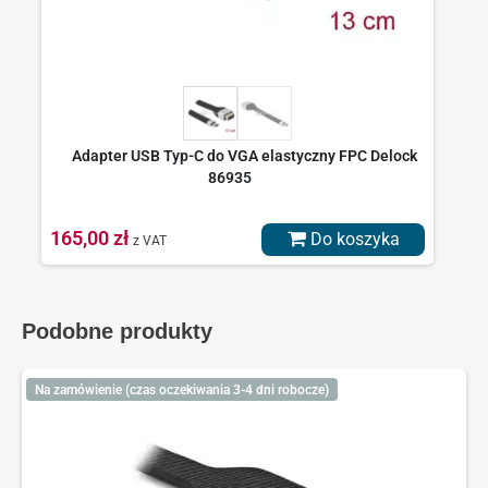
Adapter USB Typ-C do VGA elastyczny FPC Delock
86935
165,00 zł
Do koszyka
z VAT
Podobne produkty
Na zamówienie (czas oczekiwania 3-4 dni robocze)