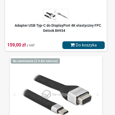
Adapter USB Typ-C do DisplayPort 4K elastyczny FPC
Delock 86934
159,00 zł
Do koszyka
z VAT
Na zamówienie (3-4 dni robocze)