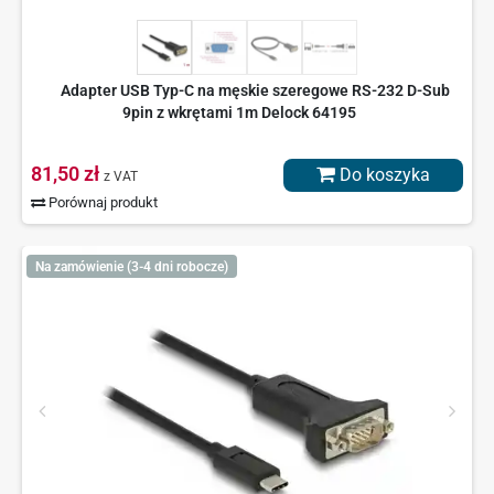
Adapter USB Typ-C na męskie szeregowe RS-232 D-Sub
9pin z wkrętami 1m Delock 64195
81,50 zł
Do koszyka
z VAT
Porównaj produkt
Na zamówienie (3-4 dni robocze)