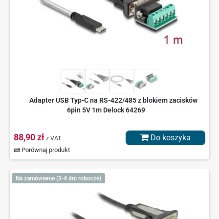
Adapter USB Typ-C na RS-422/485 z blokiem zacisków
6pin 5V 1m Delock 64269
88,90 zł
Do koszyka
z VAT
Porównaj produkt
Na zamówienie (3-4 dni robocze)