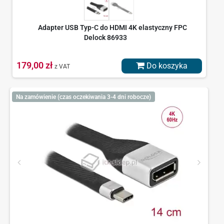
Adapter USB Typ-C do HDMI 4K elastyczny FPC
Delock 86933
179,00 zł
Do koszyka
z VAT
Na zamówienie (czas oczekiwania 3-4 dni robocze)