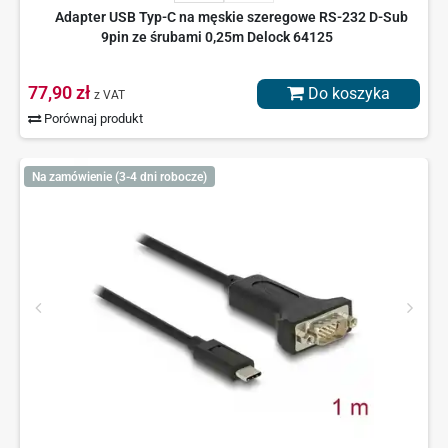
Adapter USB Typ-C na męskie szeregowe RS-232 D-Sub
9pin ze śrubami 0,25m Delock 64125
77,90 zł
Do koszyka
z VAT
Porównaj produkt
Na zamówienie (3-4 dni robocze)