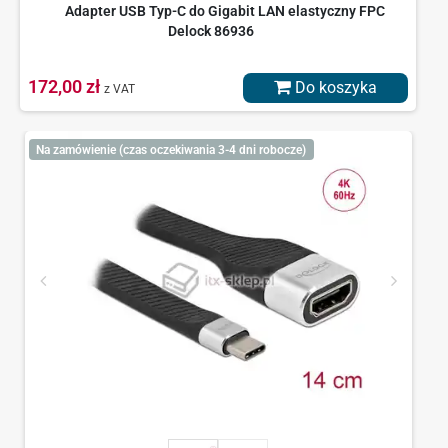
Adapter USB Typ-C do Gigabit LAN elastyczny FPC
Delock 86936
172,00 zł
Do koszyka
z VAT
Na zamówienie (czas oczekiwania 3-4 dni robocze)