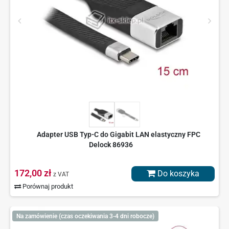
Adapter USB Typ-C do Gigabit LAN elastyczny FPC
Delock 86936
172,00 zł
Do koszyka
z VAT
Porównaj produkt
Na zamówienie (czas oczekiwania 3-4 dni robocze)