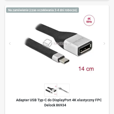
Na zamówienie (czas oczekiwania 3-4 dni robocze)
Adapter USB Typ-C do DisplayPort 4K elastyczny FPC
Delock 86934