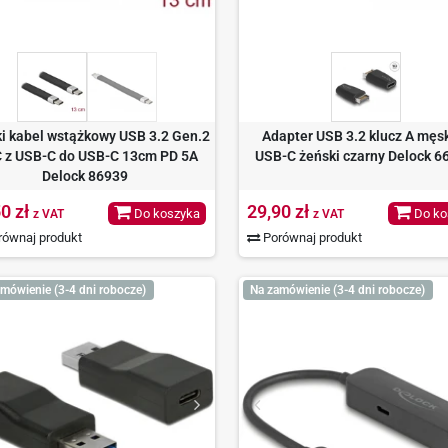
ki kabel wstążkowy USB 3.2 Gen.2
Adapter USB 3.2 klucz A męsk
 z USB-C do USB-C 13cm PD 5A
USB-C żeński czarny Delock 6
Delock 86939
0 zł
29,90 zł
Do koszyka
Do ko
z VAT
z VAT
ównaj produkt
Porównaj produkt
mówienie (3-4 dni robocze)
Na zamówienie (3-4 dni robocze)