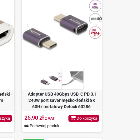
eński -
Adapter USB 40Gbps USB-C PD 3.1
im
240W port saver męsko-żeński 8K
60Hz metalowy Delock 60286
25,90 zł
szyka
Do koszyka
z VAT
Porównaj produkt