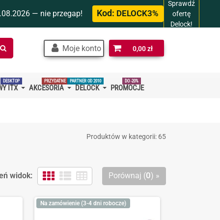
Sprawdź
Kod:
.08.2026 — nie przegap!
DELOCK3%
ofertę
Delock!
Szukaj
Moje konto
0,00 zł
w
sklepie…
DESKTOP
PRZYDATNE
PARTNER OD 2010
DO -20%
Y ITX
AKCESORIA
DELOCK
PROMOCJE
Produktów w kategorii: 65
eń widok:
Porównaj (
0
) »
Na zamówienie (3-4 dni robocze)