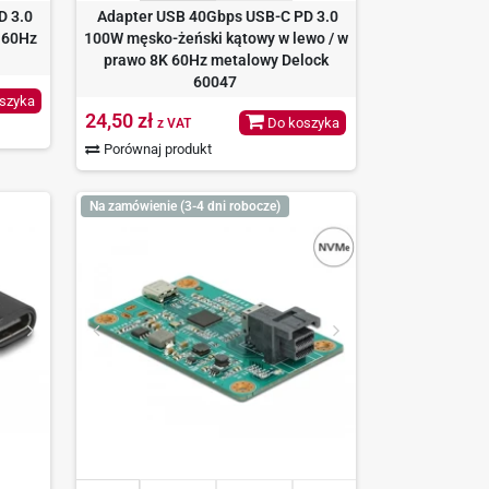
D 3.0
Adapter USB 40Gbps USB-C PD 3.0
 60Hz
100W męsko-żeński kątowy w lewo / w
prawo 8K 60Hz metalowy Delock
60047
szyka
24,50 zł
Do koszyka
z VAT
Porównaj produkt
Na zamówienie (3-4 dni robocze)