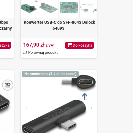
Gbps
Konwerter USB-C do SFF-8643 Delock
czarny
64093
167,90 zł
szyka
Do koszyka
z VAT
Porównaj produkt
Na zamówienie (3-4 dni robocze)