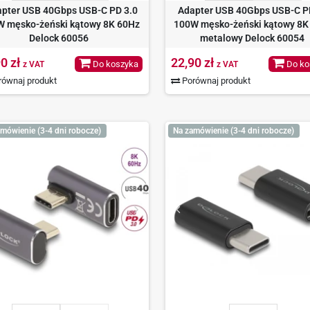
pter USB 40Gbps USB-C PD 3.0
Adapter USB 40Gbps USB-C P
W męsko-żeński kątowy 8K 60Hz
100W męsko-żeński kątowy 8K
Delock 60056
metalowy Delock 60054
0 zł
22,90 zł
Do koszyka
Do ko
z VAT
z VAT
ównaj produkt
Porównaj produkt
mówienie (3-4 dni robocze)
Na zamówienie (3-4 dni robocze)