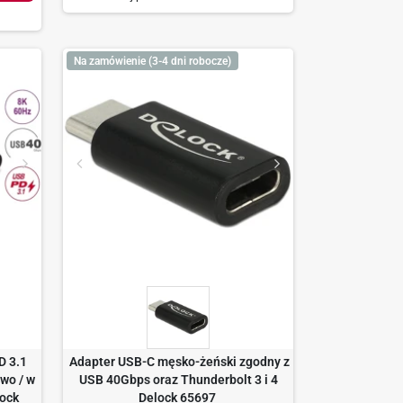
Na zamówienie (3-4 dni robocze)
D 3.1
Adapter USB-C męsko-żeński zgodny z
wo / w
USB 40Gbps oraz Thunderbolt 3 i 4
lock
Delock 65697