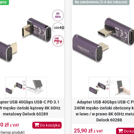
ępny
Na zamówienie (3-4 dni robocze)
pter USB 40Gbps USB-C PD 3.1
Adapter USB 40Gbps USB-C P
W męsko-żeński kątowy 8K 60Hz
240W męsko-żeński obrócony 
metalowy Delock 60289
w lewo / w prawo 8K 60Hz met
Delock 60288
0 zł
Do koszyka
z VAT
25,90 zł
Do ko
z VAT
ównaj produkt