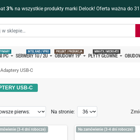
bat
3%
na wszystkie produkty marki Delock! Oferta ważna do 31
WYMIARY
INTEL RAID / VPRO
PROJEKT / PRODUKCJA
MINI-ITX / MICRO-ATX
I PC
SERWERY 1U / 2U
OBUDOWY 19''
PŁYTY GŁÓWNE
OBUDOW
Adaptery USB-C
PTERY USB-C
Na stronie:
Zmi
mówienie (3-4 dni robocze)
Na zamówienie (3-4 dni robocze)