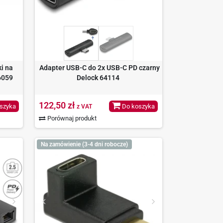
i na
Adapter USB-C do 2x USB-C PD czarny
6059
Delock 64114
122,50 zł
szyka
Do koszyka
z VAT
Porównaj produkt
Na zamówienie (3-4 dni robocze)