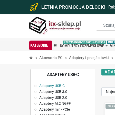
LETNIA PROMOCJA DELOCK!
Ra
Z PROCESORAMI INTEL CORE 15. GENERACJI
MAŁE 
KATEGORIE
KOMPUTERY PRZEMYSŁOWE
MIN
Akcesoria PC
Adaptery i przejściówki
ADA
ADAPTERY USB-C
Adaptery USB-C
Sort
Adaptery USB 3.0
Adaptery USB 2.0
by:
Adaptery M.2 NGFF
Na za
Adaptery mini-PCIe