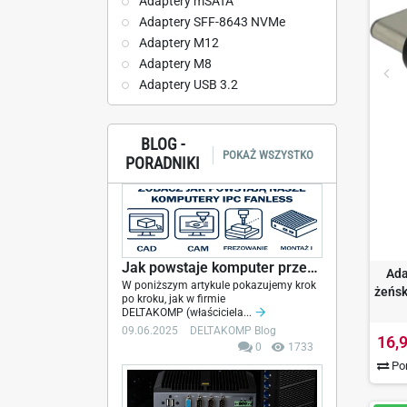
Adaptery mSATA
Adaptery SFF-8643 NVMe
Adaptery M12
Adaptery M8
Adaptery USB 3.2
BLOG -
POKAŻ WSZYSTKO
PORADNIKI
Jak powstaje komputer przemysłowy fanless – od...
Ada
W poniższym artykule pokazujemy krok
żeńsk
po kroku, jak w firmie
DELTAKOMP (właściciela...
09.06.2025
DELTAKOMP Blog
16,9
0
1733
Por