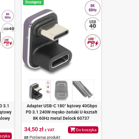
Dostępny
D 3.1
Adapter USB-C 180° kątowy 40Gbps
kątowy
PD 3.1 240W męsko-żeński U-kształt
alowy
8K 60Hz metal Delock 60737
34,50 zł
Do koszyka
z VAT
szyka
Porównaj produkt