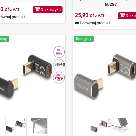
60287
0 zł
Do koszyka
z VAT
25,90 zł
Do ko
z VAT
ównaj produkt
Porównaj produkt
ępny
Dostępny