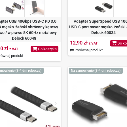
pter USB 40Gbps USB-C PD 3.0
Adapter SuperSpeed USB 10
 męsko-żeński obrócony kątowy
USB-C port saver męsko-żeński 
ewo / w prawo 8K 60Hz metalowy
Delock 60034
Delock 60048
12,90 zł
Do ko
z VAT
0 zł
Do koszyka
z VAT
Porównaj produkt
ównaj produkt
mówienie (3-4 dni robocze)
Na zamówienie (3-4 dni robocze)