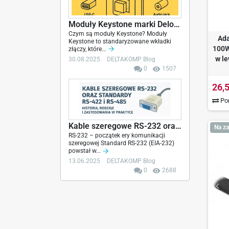
Moduły Keystone marki Delock – elastyczne...
Czym są moduły Keystone? Moduły
Ada
Keystone to standaryzowane wkładki
100W
złączy, które...
w l
30.08.2025
DELTAKOMP Blog
0
1507
26,5
Por
Kable szeregowe RS-232 oraz standardy RS-422 i...
Na za
RS-232 – początek ery komunikacji
szeregowej Standard RS-232 (EIA-232)
powstał w...
13.06.2025
DELTAKOMP Blog
0
2688