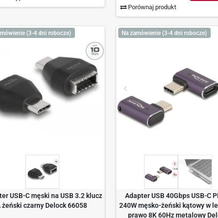
Porównaj produkt
mówienie (3-4 dni robocze)
Na zamówienie (3-4 dni robocze)
ter USB-C męski na USB 3.2 klucz
Adapter USB 40Gbps USB-C P
 żeński czarny Delock 66058
240W męsko-żeński kątowy w le
prawo 8K 60Hz metalowy De