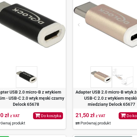
pter USB 2.0 micro-B z wtykiem
Adapter USB 2.0 micro-B wtyk ż
im - USB-C 2.0 wtyk męski czarny
USB-C 2.0 z wtykiem męsk
Delock 65678
miedziany Delock 65677
0 zł
21,50 zł
Do koszyka
Do ko
z VAT
z VAT
ównaj produkt
Porównaj produkt