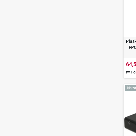
Płas
FPC
64,5
Por
Na za