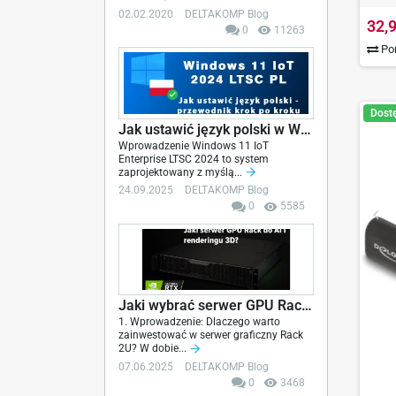
02.02.2020
DELTAKOMP Blog
32,9
0
11263
Por
Dost
Jak ustawić język polski w Windows 11 IoT LTSC...
Wprowadzenie Windows 11 IoT
Enterprise LTSC 2024 to system
zaprojektowany z myślą...
24.09.2025
DELTAKOMP Blog
0
5585
Jaki wybrać serwer GPU Rack do AI, renderingu...
1. Wprowadzenie: Dlaczego warto
zainwestować w serwer graficzny Rack
2U? W dobie...
07.06.2025
DELTAKOMP Blog
0
3468