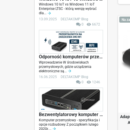
Windows 10 IoT vs Windows 11 IoT
Enterprise LTSC - którą wersję wybrać
dla...
13.09.2025
DELTAKOMP Blog
Na za
0
6672
Odporność komputerów przemysłowych na EMI/RFI –...
Wprowadzenie W środowiskach
przemysłowych, gdzie urządzenia
elektroniczne są...
16.06.2025
DELTAKOMP Blog
0
1246
Bezwentylatorowy komputer przemysłowy Core i3-9100
Adap
Komputer przemysłowy - specyfikacja i
A
opcje rozbudowy Z początkiem lutego
2020r....