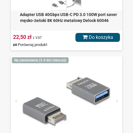
Adapter USB 40Gbps USB-C PD 3.0 100W port saver
męsko-żeński 8K 60Hz metalowy Delock 60046
22,50 zł
Do koszyka
z VAT
Porównaj produkt
Na zamówienie (3-4 dni robocze)