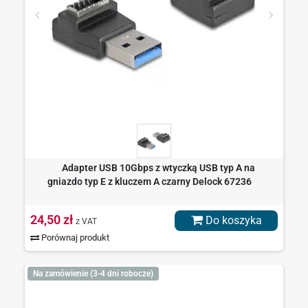
Adapter USB 10Gbps z wtyczką USB typ A na
gniazdo typ E z kluczem A czarny Delock 67236
24,50 zł
Do koszyka
z VAT
Porównaj produkt
Na zamówienie (3-4 dni robocze)