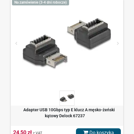
Na zamówienie (3-4 dni robocze)
Adapter USB 10Gbps typ E klucz A męsko-żeński
kątowy Delock 67237
24,50 zł
Do koszyka
z VAT