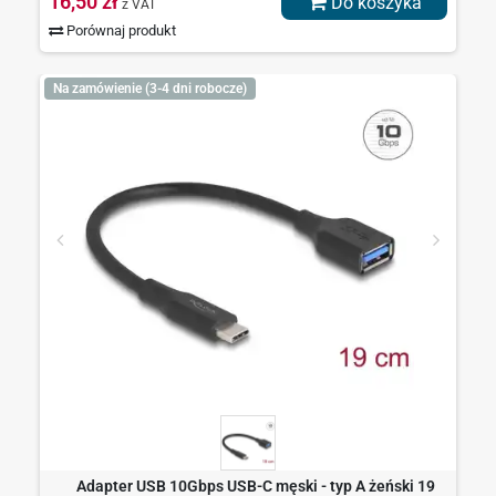
16,50 zł
Do koszyka
z VAT
Porównaj produkt
Na zamówienie (3-4 dni robocze)
Adapter USB 10Gbps USB-C męski - typ A żeński 19