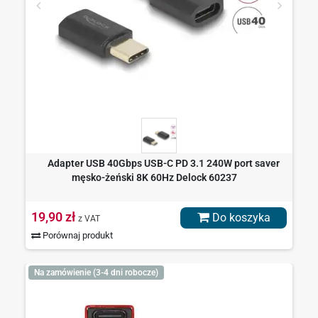
Adapter USB 40Gbps USB-C PD 3.1 240W port saver
męsko-żeński 8K 60Hz Delock 60237
19,90 zł
Do koszyka
z VAT
Porównaj produkt
Na zamówienie (3-4 dni robocze)