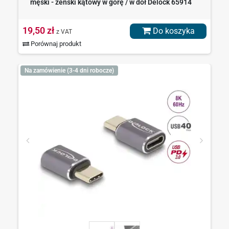
męski - żeński kątowy w górę / w dół Delock 65914
19,50 zł
Do koszyka
z VAT
Porównaj produkt
Na zamówienie (3-4 dni robocze)