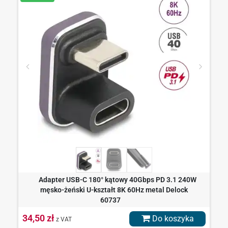
Adapter USB-C 180° kątowy 40Gbps PD 3.1 240W
męsko-żeński U-kształt 8K 60Hz metal Delock
60737
34,50 zł
Do koszyka
z VAT