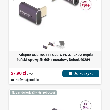
Adapter USB 40Gbps USB-C PD 3.1 240W męsko-
żeński kątowy 8K 60Hz metalowy Delock 60289
27,90 zł
Do koszyka
z VAT
Porównaj produkt
Na zamówienie (3-4 dni robocze)