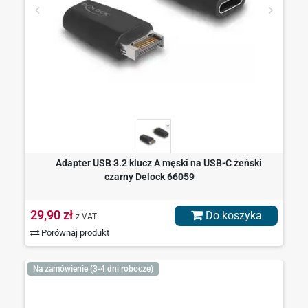
Adapter USB 3.2 klucz A męski na USB-C żeński
czarny Delock 66059
29,90 zł
Do koszyka
z VAT
Porównaj produkt
Na zamówienie (3-4 dni robocze)