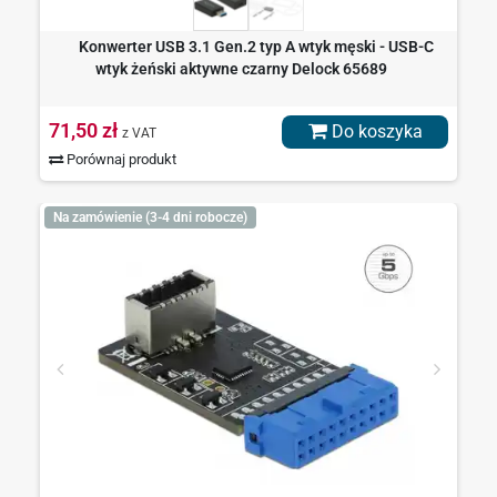
Konwerter USB 3.1 Gen.2 typ A wtyk męski - USB-C
wtyk żeński aktywne czarny Delock 65689
71,50 zł
Do koszyka
z VAT
Porównaj produkt
Na zamówienie (3-4 dni robocze)