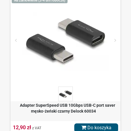
Na zamówienie (3-4 dni robocze)
Adapter SuperSpeed USB 10Gbps USB-C port saver
męsko-żeński czarny Delock 60034
12,90 zł
Do koszyka
z VAT