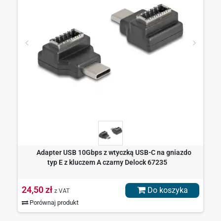
Adapter USB 10Gbps z wtyczką USB-C na gniazdo
typ E z kluczem A czarny Delock 67235
24,50 zł
Do koszyka
z VAT
Porównaj produkt