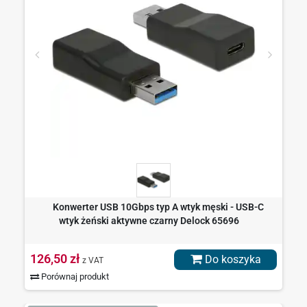
Konwerter USB 10Gbps typ A wtyk męski - USB-C
wtyk żeński aktywne czarny Delock 65696
126,50 zł
Do koszyka
z VAT
Porównaj produkt