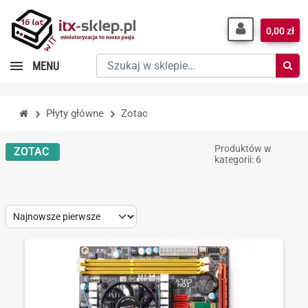
0,00 zł
Szukaj
MENU
w
sklepie…
Płyty główne
Zotac
Produktów w
ZOTAC
kategorii: 6
Sort
by: