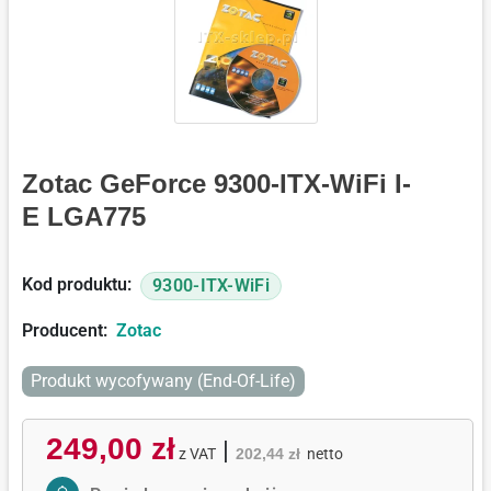
Zotac GeForce 9300-ITX-WiFi I-
E LGA775
Kod produktu:
9300-ITX-WiFi
Producent:
Zotac
Produkt wycofywany (End-Of-Life)
249,00 zł
|
z VAT
202,44 zł
netto
Activate Price Alert