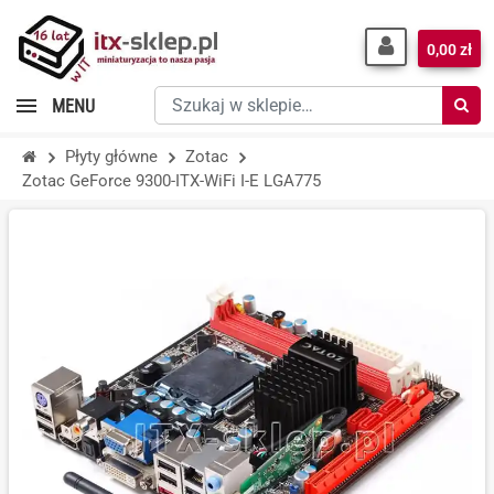
0,00 zł
Szukaj
MENU
w
sklepie…
Płyty główne
Zotac
Zotac GeForce 9300-ITX-WiFi I-E LGA775