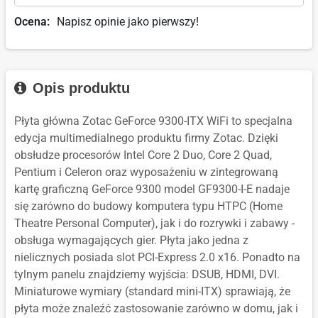
Ocena:
Napisz opinie jako pierwszy!
Opis produktu
Płyta główna Zotac GeForce 9300-ITX WiFi to specjalna
edycja multimedialnego produktu firmy Zotac. Dzięki
obsłudze procesorów Intel Core 2 Duo, Core 2 Quad,
Pentium i Celeron oraz wyposażeniu w zintegrowaną
kartę graficzną GeForce 9300 model GF9300-I-E nadaje
się zarówno do budowy komputera typu HTPC (Home
Theatre Personal Computer), jak i do rozrywki i zabawy -
obsługa wymagających gier. Płyta jako jedna z
nielicznych posiada slot PCI-Express 2.0 x16. Ponadto na
tylnym panelu znajdziemy wyjścia: DSUB, HDMI, DVI.
Miniaturowe wymiary (standard mini-ITX) sprawiają, że
płyta może znaleźć zastosowanie zarówno w domu, jak i