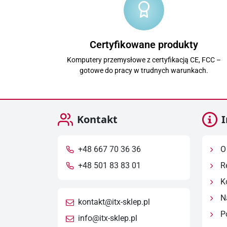
Certyfikowane produkty
Komputery przemysłowe z certyfikacją CE, FCC –
gotowe do pracy w trudnych warunkach.
Kontakt
I
+48 667 70 36 36
O 
+48 501 83 83 01
R
Ko
Na
kontakt@itx-sklep.pl
Po
info@itx-sklep.pl