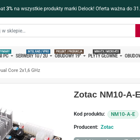
bat
3%
na wszystkie produkty marki Delock! Oferta ważna do 31
WYMIARY
INTEL RAID / VPRO
PROJEKT / PRODUKCJA
MINI-ITX / MICRO-ATX
I PC
SERWERY 1U / 2U
OBUDOWY 19''
PŁYTY GŁÓWNE
OBUDOW
ual Core 2x1,6 GHz
Zotac NM10-A-E
Kod produktu:
NM10-A-E
Producent:
Zotac