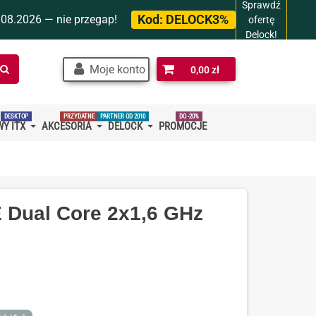
Sprawdź
Kod:
DELOCK3%
.08.2026 — nie przegap!
ofertę
Delock!
Szukaj
Moje konto
0,00 zł
w
sklepie…
DESKTOP
PRZYDATNE
PARTNER OD 2010
DO -20%
Y ITX
AKCESORIA
DELOCK
PROMOCJE
 Dual Core 2x1,6 GHz