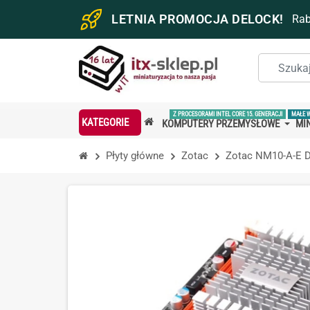
LETNIA PROMOCJA DELOCK!
Ra
Z PROCESORAMI INTEL CORE 15. GENERACJI
MAŁE 
KATEGORIE
KOMPUTERY PRZEMYSŁOWE
MIN
Płyty główne
Zotac
Zotac NM10-A-E D