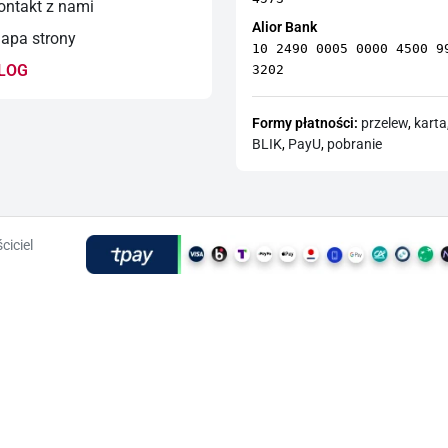
ntakt z nami
Alior Bank
pa strony
10 2490 0005 0000 4500 9
LOG
3202
Formy płatności:
przelew
,
karta
BLIK
,
PayU
,
pobranie
ciciel