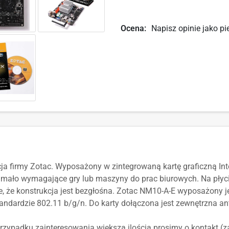
Ocena:
Napisz opinie jako pi
ja firmy Zotac. Wyposażony w zintegrowaną kartę graficzną I
ało wymagające gry lub maszyny do prac biurowych. Na płyci
 że konstrukcja jest bezgłośna. Zotac NM10-A-E wyposażony j
tandardzie 802.11 b/g/n. Do karty dołączona jest zewnętrzna an
ypadku zainteresowania większą ilością prosimy o kontakt (za