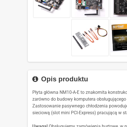
Opis produktu
Płyta główna NM10-A-E to znakomita konstrukc
zarówno do budowy komputera obsługującego m
Zastosowanie pasywnego chłodzenia powoduje,
sieciową (slot mini PCI-Express) pracującą w s
Uwaga!
Obsługujemy zamówienia hurtowe, w prz