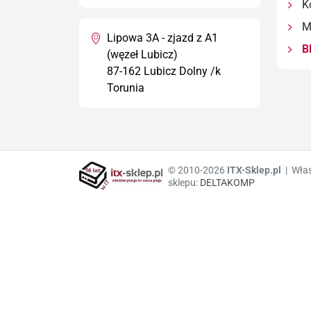
Ko
Ma
Lipowa 3A - zjazd z A1
B
(węzeł Lubicz)
87-162 Lubicz Dolny /k
Torunia
© 2010-2026
ITX-Sklep.pl
| Właś
sklepu:
DELTAKOMP