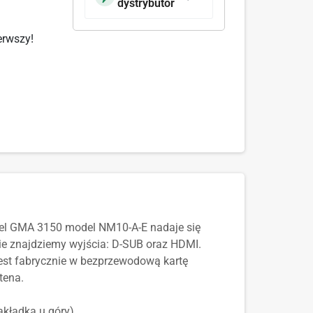
dystrybutor
erwszy!
ntel GMA 3150 model NM10-A-E nadaje się
e znajdziemy wyjścia: D-SUB oraz HDMI.
est fabrycznie w bezprzewodową kartę
tena.
kładka u góry).