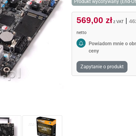
Produkt wycofywany (End-Of
569,00 zł
|
Activate Price Alert
46
z VAT
netto
Powiadom mnie o obn
ceny
Zapytanie o produkt