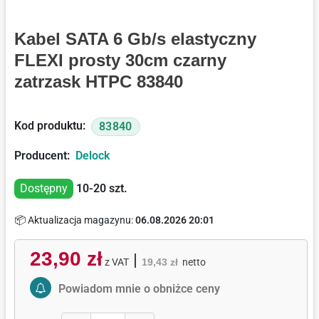
Kabel SATA 6 Gb/s elastyczny
FLEXI prosty 30cm czarny
zatrzask HTPC 83840
Kod produktu:
83840
Producent:
Delock
Dostępny
10-20
szt.
📦 Aktualizacja magazynu:
06.08.2026 20:01
23,90 zł
|
z VAT
19,43 zł
netto
Activate Price Alert
Powiadom mnie o obniżce ceny