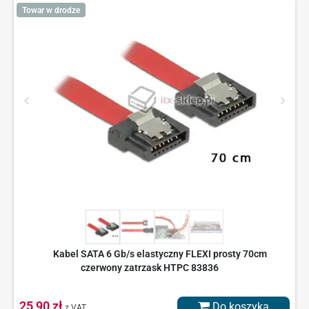
Towar w drodze
Kabel SATA 6 Gb/s elastyczny FLEXI prosty 70cm
czerwony zatrzask HTPC 83836
25,90 zł
Do koszyka
z VAT