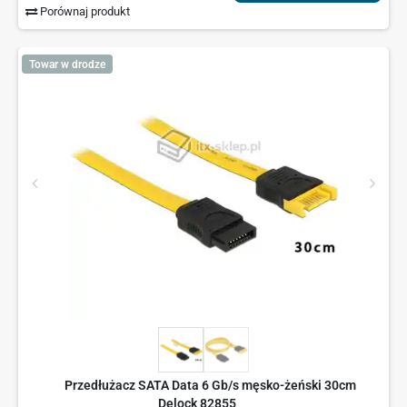
Porównaj produkt
Towar w drodze
Przedłużacz SATA Data 6 Gb/s męsko-żeński 30cm
Delock 82855