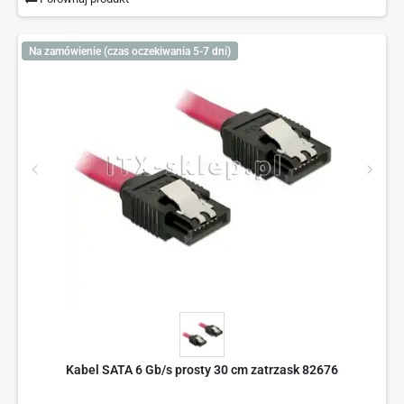
Na zamówienie (czas oczekiwania 5-7 dni)
Kabel SATA 6 Gb/s prosty 30 cm zatrzask 82676