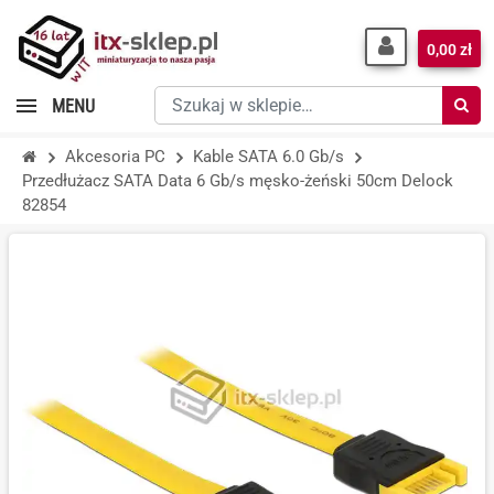
0,00 zł
Szukaj
MENU
w
sklepie…
Akcesoria PC
Kable SATA 6.0 Gb/s
Przedłużacz SATA Data 6 Gb/s męsko-żeński 50cm Delock
82854