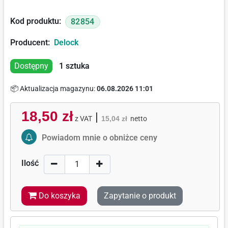
Kod produktu:
82854
Producent:
Delock
Dostępny
1
sztuka
📦 Aktualizacja magazynu:
06.08.2026 11:01
18,50 zł
|
z VAT
15,04 zł
netto
Activate Price Alert
Powiadom mnie o obniżce ceny
Ilość
Do koszyka
Zapytanie o produkt