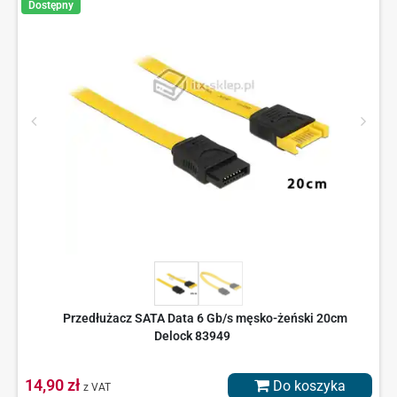
Dostępny
Przedłużacz SATA Data 6 Gb/s męsko-żeński 20cm
Delock 83949
14,90 zł
Do koszyka
z VAT