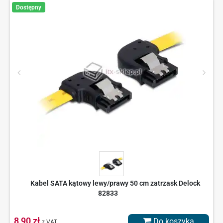
Dostępny
Kabel SATA kątowy lewy/prawy 50 cm zatrzask Delock
82833
8,90 zł
Do koszyka
z VAT