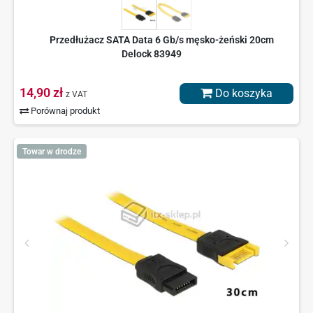
Przedłużacz SATA Data 6 Gb/s męsko-żeński 20cm
Delock 83949
14,90 zł
Do koszyka
z VAT
Porównaj produkt
Towar w drodze