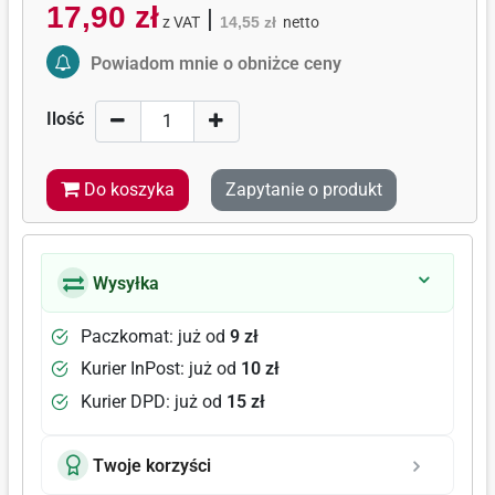
17,90 zł
|
z VAT
14,55 zł
netto
Activate Price Alert
Powiadom mnie o obniżce ceny
Ilość
Do koszyka
Zapytanie o produkt
Wysyłka
Paczkomat: już od
9 zł
Kurier InPost: już od
10 zł
Kurier DPD: już od
15 zł
Twoje korzyści