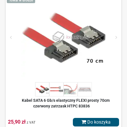
Towar w drodze
Kabel SATA 6 Gb/s elastyczny FLEXI prosty 70cm
czerwony zatrzask HTPC 83836
25,90 zł
Do koszyka
z VAT