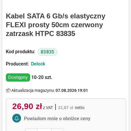
Kabel SATA 6 Gb/s elastyczny
FLEXI prosty 50cm czerwony
zatrzask HTPC 83835
Kod produktu:
83835
Producent:
Delock
Dostępny
10-20
szt.
📦 Aktualizacja magazynu:
07.08.2026 19:01
26,90 zł
|
z VAT
21,87 zł
netto
Activate Price Alert
Powiadom mnie o obniżce ceny