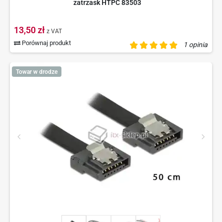
zatrzask HTPC 83503
13,50 zł
z VAT
Porównaj produkt
1 opinia
Towar w drodze