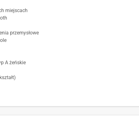
ch miejscach
ooth
zenia przemysłowe
ole
yp A żeńskie
kształt)