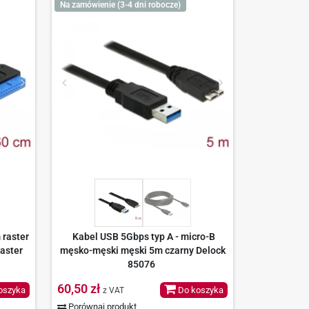
Na zamówienie (3-4 dni robocze)
 raster
Kabel USB 5Gbps typ A - micro-B
raster
męsko-męski męski 5m czarny Delock
85076
60,50 zł
oszyka
Do koszyka
z VAT
Porównaj produkt