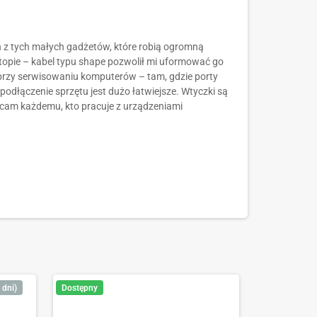
 z tych małych gadżetów, które robią ogromną
ptopie – kabel typu shape pozwolił mi uformować go
przy serwisowaniu komputerów – tam, gdzie porty
odłączenie sprzętu jest dużo łatwiejsze. Wtyczki są
olecam każdemu, kto pracuje z urządzeniami
 dni)
Dostępny