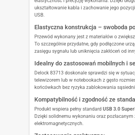
elastyczność i precyzję wykonania. Dzięki dłu
ukształtowanie kabla i zachowanie jego pozycj
USB.
Elastyczna konstrukcja – swoboda p
Przewód wykonany jest z materiałów o zwiększ
To szczególnie przydatne, gdy podłączone urzą
zasięgu sygnału lub uniknięcia zakłóceń od in
Idealny do zastosowań mobilnych i 
Delock 83713 doskonale sprawdzi się w sytuac
telewizorem lub w notebookach z gęsto rozmies
końcówkach bez ryzyka zablokowania sąsiedni
Kompatybilność i zgodność ze stand
Produkt wspiera pełny standard
USB 3.0 Supe
Dzięki solidnemu wykonaniu oraz pozłacanym 
elektromagnetycznych.