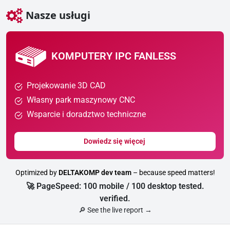
Nasze usługi
KOMPUTERY IPC FANLESS
Projekowanie 3D CAD
Własny park maszynowy CNC
Wsparcie i doradztwo techniczne
Dowiedz się więcej
Optimized by
DELTAKOMP dev team
– because speed matters!
🚀 PageSpeed: 100 mobile / 100 desktop tested.
verified.
🔎 See the live report →