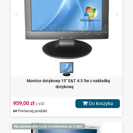
Monitor dotykowy 15" S&T 4:3 5w z nakładką
dotykową
959,00 zł
Do koszyka
z VAT
Porównaj produkt
Na zamówienie (czas oczekiwania do 2 dni)