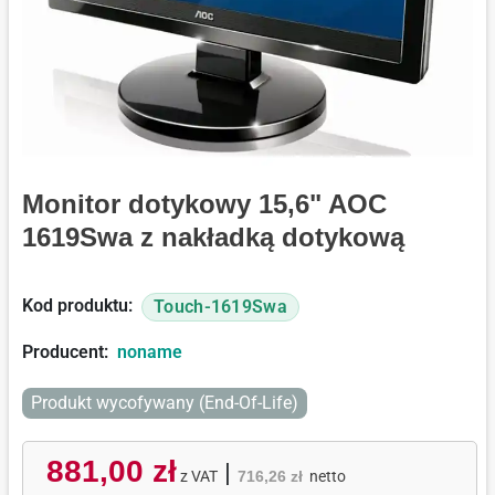
Monitor dotykowy 15,6" AOC
1619Swa z nakładką dotykową
Kod produktu:
Touch-1619Swa
Producent:
noname
Produkt wycofywany (End-Of-Life)
881,00 zł
|
z VAT
716,26 zł
netto