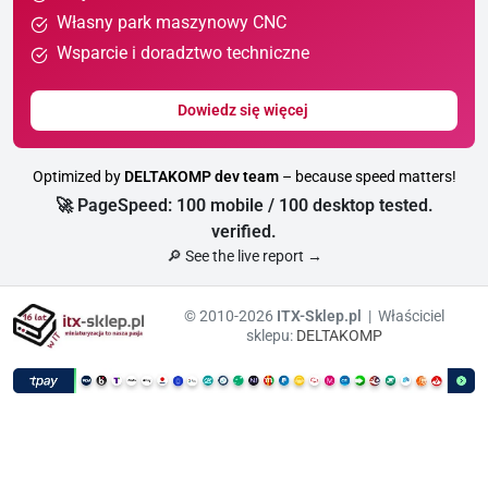
Własny park maszynowy CNC
Wsparcie i doradztwo techniczne
Dowiedz się więcej
Optimized by
DELTAKOMP dev team
– because speed matters!
🚀 PageSpeed: 100 mobile / 100 desktop tested.
verified.
🔎 See the live report →
© 2010-2026
ITX-Sklep.pl
| Właściciel
sklepu:
DELTAKOMP