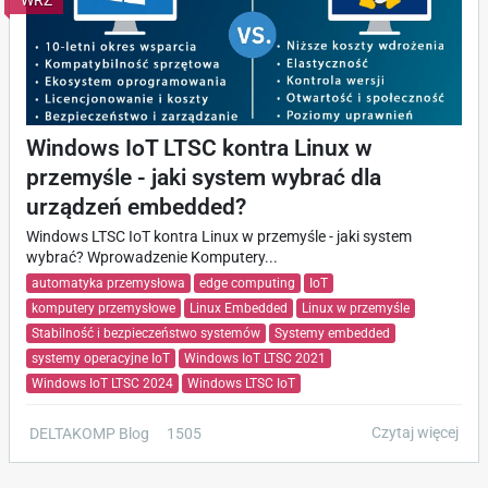
WRZ
Windows IoT LTSC kontra Linux w
przemyśle - jaki system wybrać dla
urządzeń embedded?
Windows LTSC IoT kontra Linux w przemyśle - jaki system
wybrać? Wprowadzenie Komputery...
automatyka przemysłowa
edge computing
IoT
komputery przemysłowe
Linux Embedded
Linux w przemyśle
Stabilność i bezpieczeństwo systemów
Systemy embedded
systemy operacyjne IoT
Windows IoT LTSC 2021
Windows IoT LTSC 2024
Windows LTSC IoT
Czytaj więcej
DELTAKOMP Blog
1505