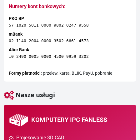
Numery kont bankowych:
PKO BP
57 1020 5011 0000 9802 0247 9558
mBank
02 1140 2004 0000 3502 6661 4573
Alior Bank
10 2490 0005 0000 4500 9959 3202
Formy płatności:
przelew
,
karta
,
BLIK
,
PayU
,
pobranie
Nasze usługi
KOMPUTERY IPC FANLESS
Projekowanie 3D CAD