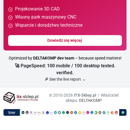
Projekowanie 3D CAD
Własny park maszynowy CNC
Wsparcie i doradztwo techniczne
Dowiedz się więcej
Optimized by
DELTAKOMP dev team
– because speed matters!
🚀 PageSpeed: 100 mobile / 100 desktop tested.
verified.
🔎 See the live report →
© 2010-2026
ITX-Sklep.pl
| Właściciel
sklepu:
DELTAKOMP