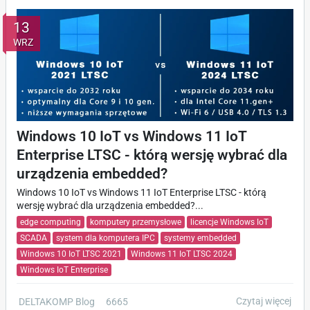
13
WRZ
Windows 10 IoT vs Windows 11 IoT
Enterprise LTSC - którą wersję wybrać dla
urządzenia embedded?
Windows 10 IoT vs Windows 11 IoT Enterprise LTSC - którą
wersję wybrać dla urządzenia embedded?...
edge computing
komputery przemysłowe
licencje Windows IoT
SCADA
system dla komputera IPC
systemy embedded
Windows 10 IoT LTSC 2021
Windows 11 IoT LTSC 2024
Windows IoT Enterprise
Czytaj więcej
DELTAKOMP Blog
6665