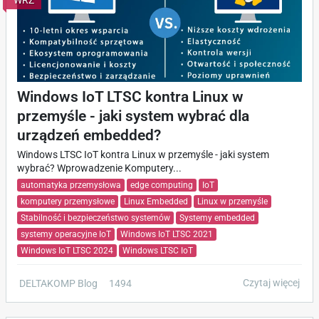
WRZ
Windows IoT LTSC kontra Linux w
przemyśle - jaki system wybrać dla
urządzeń embedded?
Windows LTSC IoT kontra Linux w przemyśle - jaki system
wybrać? Wprowadzenie Komputery...
automatyka przemysłowa
edge computing
IoT
komputery przemysłowe
Linux Embedded
Linux w przemyśle
Stabilność i bezpieczeństwo systemów
Systemy embedded
systemy operacyjne IoT
Windows IoT LTSC 2021
Windows IoT LTSC 2024
Windows LTSC IoT
Czytaj więcej
DELTAKOMP Blog
1494