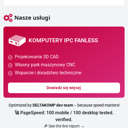
Nasze usługi
KOMPUTERY IPC FANLESS
Projekowanie 3D CAD
Własny park maszynowy CNC
Wsparcie i doradztwo techniczne
Dowiedz się więcej
Optimized by
DELTAKOMP dev team
– because speed matters!
🚀 PageSpeed: 100 mobile / 100 desktop tested.
verified.
🔎 See the live report →