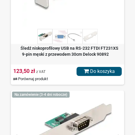
Śledź niskoprofilowy USB na RS-232 FTDI FT231XS
9-pin męski z przewodem 30cm Delock 90892
123,50 zł
Do koszyka
z VAT
Porównaj produkt
Na zamówienie (3-4 dni robocze)