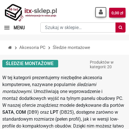
0,00 zł
Szukaj
MENU
w
sklepie…
Akcesoria PC
Śledzie montażowe
Produktów w
ŚLEDZIE MONTAŻOWE
kategorii: 20
W tej kategorii prezentujemy niezbędne akcesoria
komputerowe, nazywane popularnie
śledziami
montażowymi
. Umożliwiają one wyprowadzenie i
montaż dodatkowych wyjść na tylnym panelu obudowy PC.
W naszej ofercie znajdziesz modele dedykowane dla portów
SATA
,
COM
(DB9) oraz
LPT
(DB25), dostępne zarówno w
standardowym rozmiarze (pełen profil), jak i w wersji low-
profile do kompaktowych obudów. Dzięki nim możesz łatwo