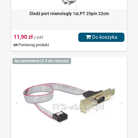
Śledź port równoległy 1xLPT 25pin 22cm
11,90 zł
Do koszyka
z VAT
Porównaj produkt
Na zamówienie (3-4 dni robocze)