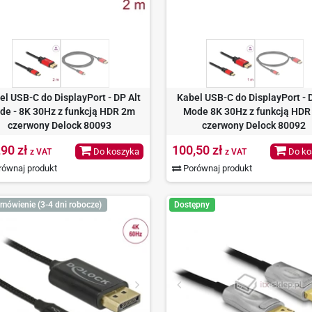
el USB-C do DisplayPort - DP Alt
Kabel USB-C do DisplayPort - 
de - 8K 30Hz z funkcją HDR 2m
Mode 8K 30Hz z funkcją HD
czerwony Delock 80093
czerwony Delock 80092
,90 zł
100,50 zł
Do koszyka
Do ko
z VAT
z VAT
ównaj produkt
Porównaj produkt
mówienie (3-4 dni robocze)
Dostępny