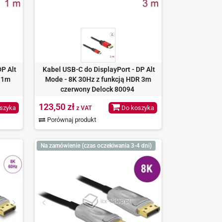
DP Alt
Kabel USB-C do DisplayPort - DP Alt
R 1m
Mode - 8K 30Hz z funkcją HDR 3m
czerwony Delock 80094
123,50 zł
szyka
Do koszyka
z VAT
Porównaj produkt
Na zamówienie (czas oczekiwania 3-4 dni)