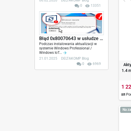
06.02.2020
DELTAKOMP Blog
0
13351
Błąd 0x80070643 w usłudze Windows Update -...
Podczas instalowania aktualizacji w
systemie Windows Professional /
Windows IoT...
21.01.2025
DELTAKOMP Blog
0
6969
Akt
1.4 
1 22
Por
Na za