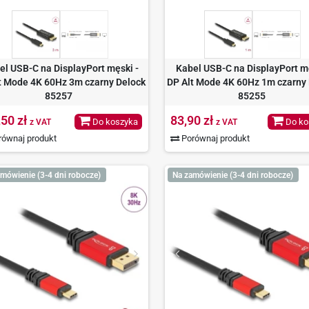
el USB-C na DisplayPort męski -
Kabel USB-C na DisplayPort mę
t Mode 4K 60Hz 3m czarny Delock
DP Alt Mode 4K 60Hz 1m czarny
85257
85255
,50 zł
83,90 zł
Do koszyka
Do ko
z VAT
z VAT
ównaj produkt
Porównaj produkt
mówienie (3-4 dni robocze)
Na zamówienie (3-4 dni robocze)