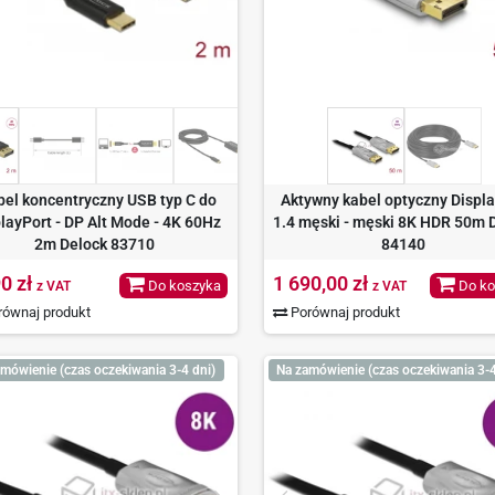
bel koncentryczny USB typ C do
Aktywny kabel optyczny Displ
layPort - DP Alt Mode - 4K 60Hz
1.4 męski - męski 8K HDR 50m 
2m Delock 83710
84140
0 zł
1 690,00 zł
Do koszyka
Do ko
z VAT
z VAT
ównaj produkt
Porównaj produkt
mówienie (czas oczekiwania 3-4 dni)
Na zamówienie (czas oczekiwania 3-4