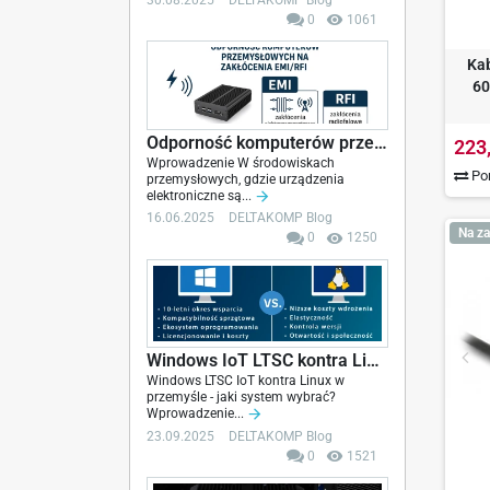
30.08.2025
DELTAKOMP Blog
0
1061
Kab
60
Odporność komputerów przemysłowych na EMI/RFI –...
223
Wprowadzenie W środowiskach
Por
przemysłowych, gdzie urządzenia
elektroniczne są...
16.06.2025
DELTAKOMP Blog
Na za
0
1250
Windows IoT LTSC kontra Linux w przemyśle -...
Windows LTSC IoT kontra Linux w
przemyśle - jaki system wybrać?
Wprowadzenie...
23.09.2025
DELTAKOMP Blog
0
1521