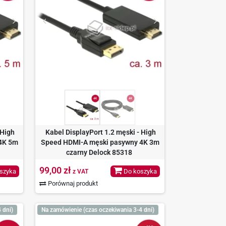
 High
Kabel DisplayPort 1.2 męski - High
4K 5m
Speed HDMI-A męski pasywny 4K 3m
czarny Delock 85318
99,00 zł
szyka
Do koszyka
z VAT
Porównaj produkt
 dni)
Na zamówienie (czas oczekiwania 3-4 dni)