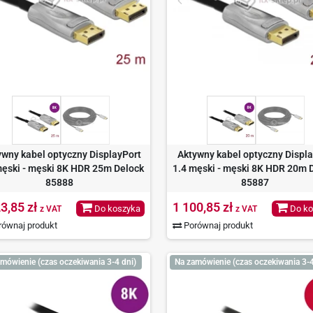
ywny kabel optyczny DisplayPort
Aktywny kabel optyczny Displ
męski - męski 8K HDR 25m Delock
1.4 męski - męski 8K HDR 20m 
85888
85887
3,85 zł
1 100,85 zł
Do koszyka
Do ko
z VAT
z VAT
ównaj produkt
Porównaj produkt
mówienie (czas oczekiwania 3-4 dni)
Na zamówienie (czas oczekiwania 3-4