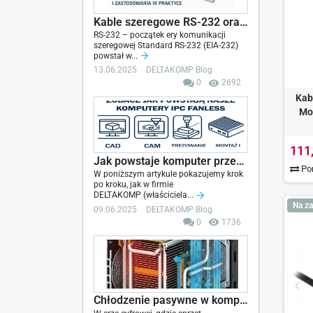
Kable szeregowe RS-232 oraz standardy RS-422 i...
RS-232 – początek ery komunikacji
szeregowej Standard RS-232 (EIA-232)
powstał w...
13.06.2025
DELTAKOMP Blog
0
2692
Kab
Mo
111
Jak powstaje komputer przemysłowy fanless – od...
Por
W poniższym artykule pokazujemy krok
po kroku, jak w firmie
DELTAKOMP (właściciela...
Na za
09.06.2025
DELTAKOMP Blog
0
1736
Chłodzenie pasywne w komputerach przemysłowych...