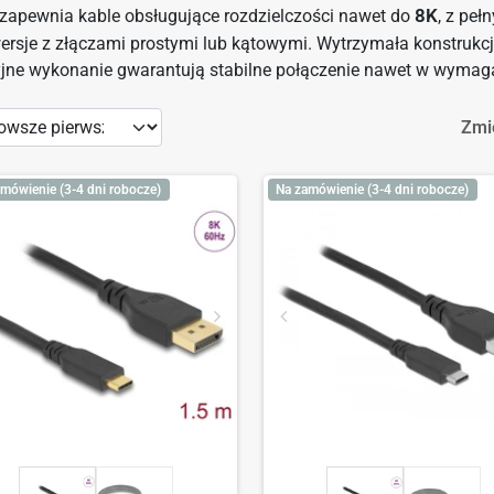
zapewnia kable obsługujące rozdzielczości nawet do
8K
, z pe
ersje z złączami prostymi lub kątowymi. Wytrzymała konstrukc
yjne wykonanie gwarantują stabilne połączenie nawet w wyma
Zmi
mówienie (3-4 dni robocze)
Na zamówienie (3-4 dni robocze)