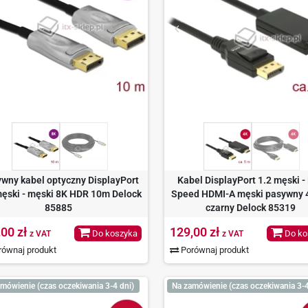
ywny kabel optyczny DisplayPort
Kabel DisplayPort 1.2 męski -
męski - męski 8K HDR 10m Delock
Speed HDMI-A męski pasywny 
85885
czarny Delock 85319
,00 zł
129,00 zł
Do koszyka
Do ko
z VAT
z VAT
ównaj produkt
Porównaj produkt
mówienie (czas oczekiwania 3-4 dni)
Na zamówienie (czas oczekiwania 3-4