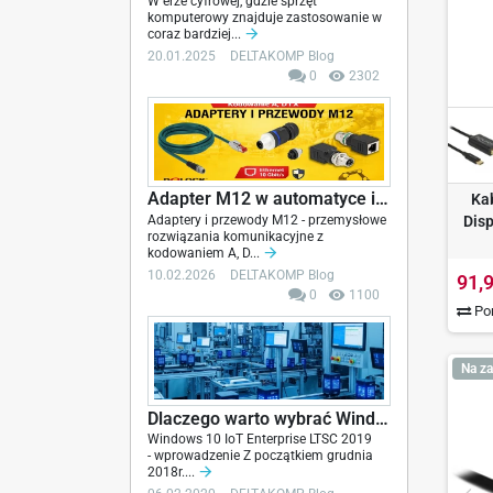
W erze cyfrowej, gdzie sprzęt
komputerowy znajduje zastosowanie w
coraz bardziej...
20.01.2025
DELTAKOMP Blog
0
2302
Adapter M12 w automatyce i sieciach...
Ka
Disp
Adaptery i przewody M12 - przemysłowe
rozwiązania komunikacyjne z
kodowaniem A, D...
10.02.2026
DELTAKOMP Blog
91,9
0
1100
Por
Na za
Dlaczego warto wybrać Windows 10 IoT Enterprise...
Windows 10 IoT Enterprise LTSC 2019
- wprowadzenie Z początkiem grudnia
2018r....