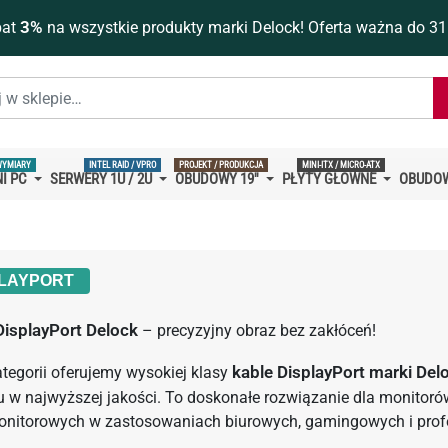
bat
3%
na wszystkie produkty marki Delock! Oferta ważna do 31
WYMIARY
INTEL RAID / VPRO
PROJEKT / PRODUKCJA
MINI-ITX / MICRO-ATX
I PC
SERWERY 1U / 2U
OBUDOWY 19''
PŁYTY GŁÓWNE
OBUDOW
PLAYPORT
DisplayPort Delock
– precyzyjny obraz bez zakłóceń!
ategorii oferujemy wysokiej klasy
kable DisplayPort marki Del
 w najwyższej jakości. To doskonałe rozwiązanie dla monitorów
onitorowych w zastosowaniach biurowych, gamingowych i prof