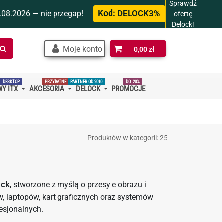
Sprawdź
Kod:
.08.2026 — nie przegap!
DELOCK3%
ofertę
Delock!
Szukaj
Moje konto
0,00 zł
w
sklepie…
DESKTOP
PRZYDATNE
PARTNER OD 2010
DO -20%
Y ITX
AKCESORIA
DELOCK
PROMOCJE
Produktów w kategorii: 25
ock
, stworzone z myślą o przesyle obrazu i
, laptopów, kart graficznych oraz systemów
esjonalnych.