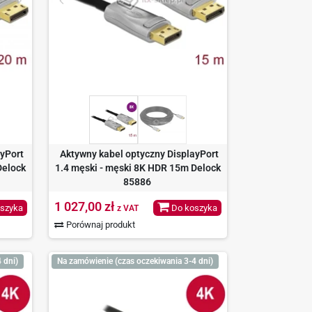
ayPort
Aktywny kabel optyczny DisplayPort
Delock
1.4 męski - męski 8K HDR 15m Delock
85886
1 027,00 zł
szyka
Do koszyka
z VAT
Porównaj produkt
 dni)
Na zamówienie (czas oczekiwania 3-4 dni)