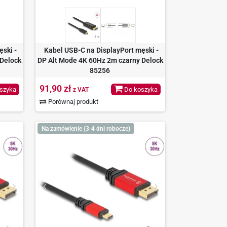
ski -
Kabel USB-C na DisplayPort męski -
 Delock
DP Alt Mode 4K 60Hz 2m czarny Delock
85256
91,90 zł
szyka
Do koszyka
z VAT
Porównaj produkt
Na zamówienie (3-4 dni robocze)