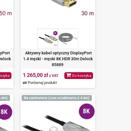
ayPort
Aktywny kabel optyczny DisplayPort
Delock
1.4 męski - męski 8K HDR 30m Delock
85889
1 265,00 zł
szyka
Do koszyka
z VAT
Porównaj produkt
 dni)
Na zamówienie (czas oczekiwania 3-4 dni)