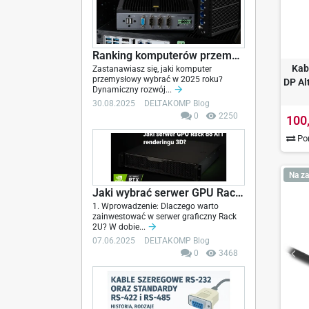
Ranking komputerów przemysłowych - 2025
Kab
Zastanawiasz się, jaki komputer
przemysłowy wybrać w 2025 roku?
DP Al
Dynamiczny rozwój...
30.08.2025
DELTAKOMP Blog
0
2250
100
Por
Na za
Jaki wybrać serwer GPU Rack do AI, renderingu...
1. Wprowadzenie: Dlaczego warto
zainwestować w serwer graficzny Rack
2U? W dobie...
07.06.2025
DELTAKOMP Blog
0
3468