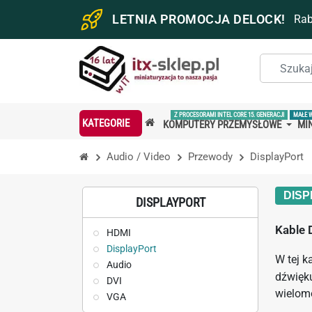
LETNIA PROMOCJA DELOCK!
Ra
Z PROCESORAMI INTEL CORE 15. GENERACJI
MAŁE 
KATEGORIE
KOMPUTERY PRZEMYSŁOWE
MIN
Audio / Video
Przewody
DisplayPort
DIS
DISPLAYPORT
Kable 
HDMI
DisplayPort
W tej k
Audio
dźwięku
DVI
wielom
VGA