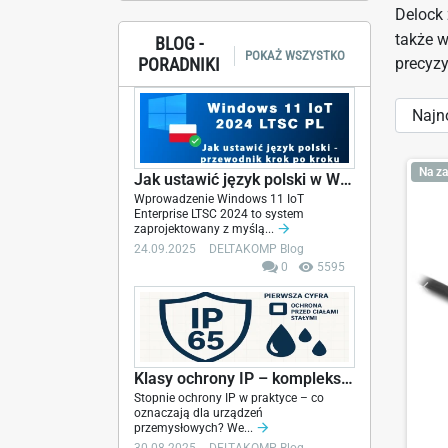
Delock 
także w
BLOG -
POKAŻ WSZYSTKO
PORADNIKI
precyz
Sort
by:
Na za
Jak ustawić język polski w Windows 11 IoT LTSC...
Wprowadzenie Windows 11 IoT
Enterprise LTSC 2024 to system
zaprojektowany z myślą...
24.09.2025
DELTAKOMP Blog
0
5595
Klasy ochrony IP – kompleksowy przewodnik z opisem
Stopnie ochrony IP w praktyce – co
oznaczają dla urządzeń
przemysłowych? We...