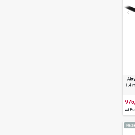
Akt
1.4 
975
Por
Na za