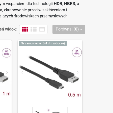
łnym wsparciem dla technologii
HDR
,
HBR3
, a
ja, ekranowanie przeciw zakłóceniom i
gających środowiskach przemysłowych.
eń widok:
Porównaj (
0
) »
Na zamówienie (3-4 dni robocze)