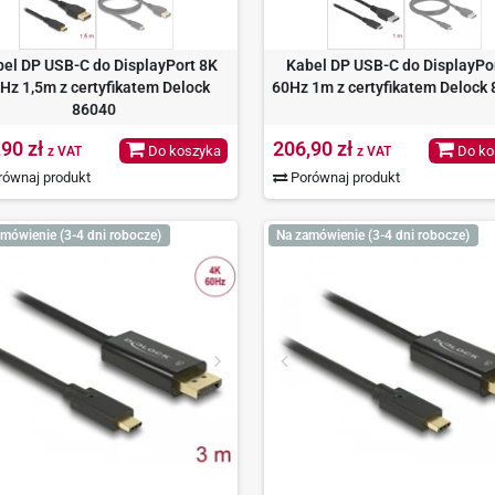
el DP USB-C do DisplayPort 8K
Kabel DP USB-C do DisplayPo
Hz 1,5m z certyfikatem Delock
60Hz 1m z certyfikatem Delock
86040
,90 zł
206,90 zł
Do koszyka
Do ko
z VAT
z VAT
ównaj produkt
Porównaj produkt
mówienie (3-4 dni robocze)
Na zamówienie (3-4 dni robocze)