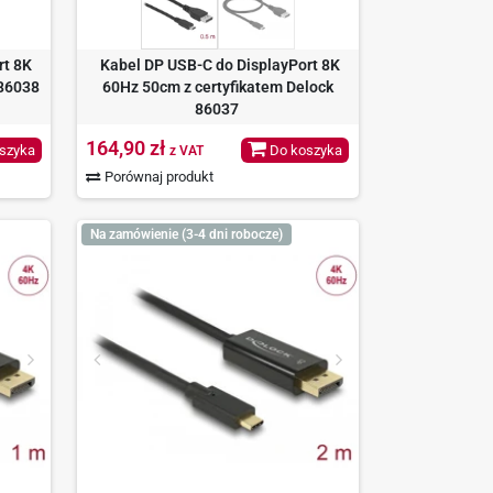
rt 8K
Kabel DP USB-C do DisplayPort 8K
 86038
60Hz 50cm z certyfikatem Delock
86037
164,90 zł
szyka
Do koszyka
z VAT
Porównaj produkt
Na zamówienie (3-4 dni robocze)