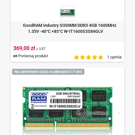
GoodRAM industry SODIMM DDR3 4GB 1600MHz
1.35V -40°C +85°C W-IT1600S3S84GLV
369,00 zł
z VAT
Porównaj produkt
1 opinia
Na zamówienie (czas oczekiwania 5-7 dni)