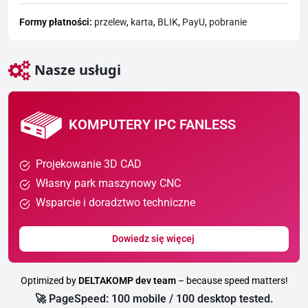
Formy płatności:
przelew
,
karta
,
BLIK
,
PayU
,
pobranie
Nasze usługi
KOMPUTERY IPC FANLESS
Projekowanie 3D CAD
Własny park maszynowy CNC
Wsparcie i doradztwo techniczne
Dowiedz się więcej
Optimized by
DELTAKOMP dev team
– because speed matters!
🚀 PageSpeed: 100 mobile / 100 desktop tested.