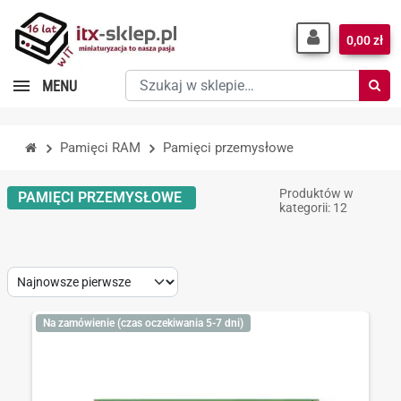
0,00 zł
Szukaj
MENU
w
sklepie…
Pamięci RAM
Pamięci przemysłowe
Produktów w
PAMIĘCI PRZEMYSŁOWE
kategorii: 12
Sort
by:
Na zamówienie (czas oczekiwania 5-7 dni)