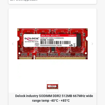
Delock industry SODIMM DDR2 512MB 667MHz wide
range temp -40°C - +85°C