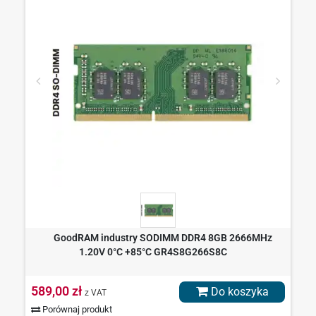
GoodRAM industry SODIMM DDR4 8GB 2666MHz
1.20V 0°C +85°C GR4S8G266S8C
589,00 zł
Do koszyka
z VAT
Porównaj produkt