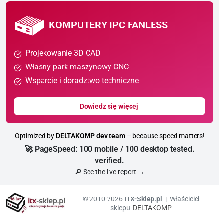
KOMPUTERY IPC FANLESS
Projekowanie 3D CAD
Własny park maszynowy CNC
Wsparcie i doradztwo techniczne
Dowiedz się więcej
Optimized by
DELTAKOMP dev team
– because speed matters!
🚀 PageSpeed: 100 mobile / 100 desktop tested.
verified.
🔎 See the live report →
© 2010-2026
ITX-Sklep.pl
| Właściciel
sklepu:
DELTAKOMP