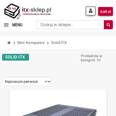
0,00 zł
Szukaj
MENU
w
sklepie…
Mini Komputery
Solid-ITX
Produktów w
SOLID-ITX
kategorii: 10
Sort
by: