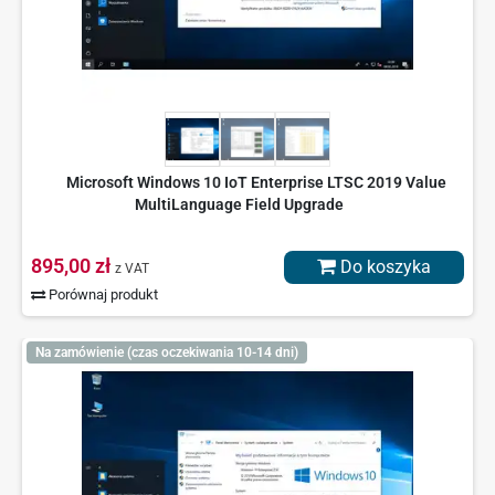
Microsoft Windows 10 IoT Enterprise LTSC 2019 Value
MultiLanguage Field Upgrade
895,00 zł
Do koszyka
z VAT
Porównaj produkt
Na zamówienie (czas oczekiwania 10-14 dni)