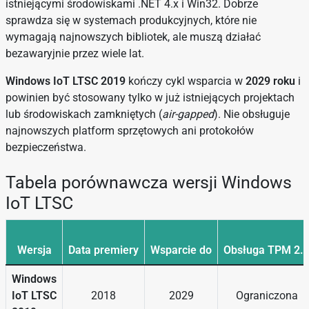
istniejącymi środowiskami .NET 4.x i Win32. Dobrze
sprawdza się w systemach produkcyjnych, które nie
wymagają najnowszych bibliotek, ale muszą działać
bezawaryjnie przez wiele lat.
Windows IoT LTSC 2019
kończy cykl wsparcia w
2029 roku
i
powinien być stosowany tylko w już istniejących projektach
lub środowiskach zamkniętych (
air-gapped
). Nie obsługuje
najnowszych platform sprzętowych ani protokołów
bezpieczeństwa.
Tabela porównawcza wersji Windows
IoT LTSC
Wersja
Data premiery
Wsparcie do
Obsługa TPM 2.
Windows
IoT LTSC
2018
2029
Ograniczona