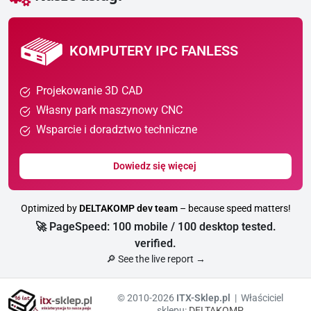
KOMPUTERY IPC FANLESS
Projekowanie 3D CAD
Własny park maszynowy CNC
Wsparcie i doradztwo techniczne
Dowiedz się więcej
Optimized by
DELTAKOMP dev team
– because speed matters!
🚀 PageSpeed: 100 mobile / 100 desktop tested.
verified.
🔎 See the live report →
© 2010-2026
ITX-Sklep.pl
| Właściciel
sklepu:
DELTAKOMP