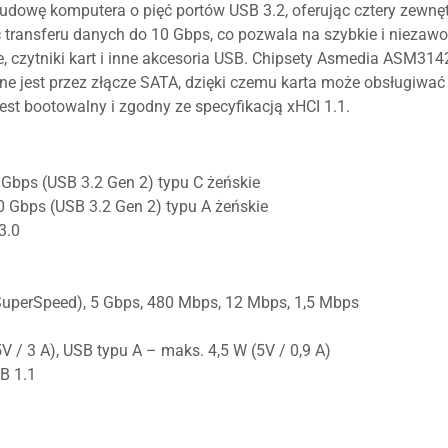
udowę komputera o pięć portów USB 3.2, oferując cztery zewnę
ć transferu danych do 10 Gbps, co pozwala na szybkie i nieza
e, czytniki kart i inne akcesoria USB. Chipsety Asmedia ASM3
zane jest przez złącze SATA, dzięki czemu karta może obsługiw
est bootowalny i zgodny ze specyfikacją xHCI 1.1.
Gbps (USB 3.2 Gen 2) typu C żeńskie
 Gbps (USB 3.2 Gen 2) typu A żeńskie
3.0
SuperSpeed), 5 Gbps, 480 Mbps, 12 Mbps, 1,5 Mbps
 / 3 A), USB typu A – maks. 4,5 W (5V / 0,9 A)
B 1.1