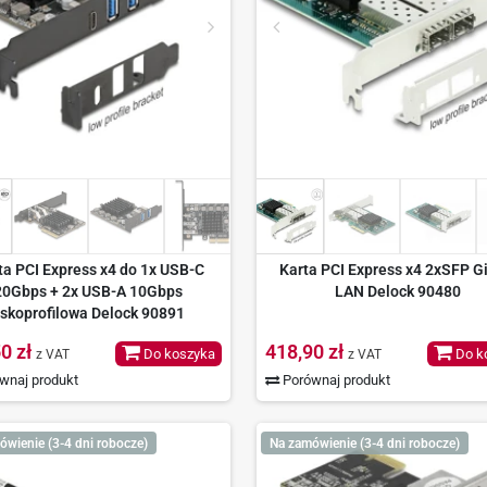
ta PCI Express x4 do 1x USB-C
Karta PCI Express x4 2xSFP G
20Gbps + 2x USB-A 10Gbps
LAN Delock 90480
iskoprofilowa Delock 90891
0 zł
418,90 zł
Do koszyka
Do k
z VAT
z VAT
wnaj produkt
Porównaj produkt
ówienie (3-4 dni robocze)
Na zamówienie (3-4 dni robocze)