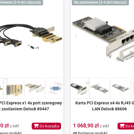
ówienie (3-4 dni robocze)
Na zamówienie (3-4 dni robocze)
PCI Express x1 4x port szeregowy
Karta PCI Express x4 4x RJ45 G
z zasilaniem Delock 89447
LAN Delock 88606
0 zł
1 068,90 zł
Do koszyka
Do k
z VAT
z VAT
wnaj produkt
Porównaj produkt