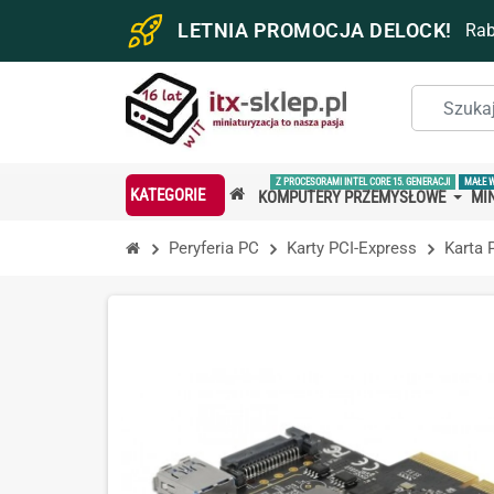
LETNIA PROMOCJA DELOCK!
Ra
Z PROCESORAMI INTEL CORE 15. GENERACJI
MAŁE 
KATEGORIE
KOMPUTERY PRZEMYSŁOWE
MIN
Peryferia PC
Karty PCI-Express
Karta 