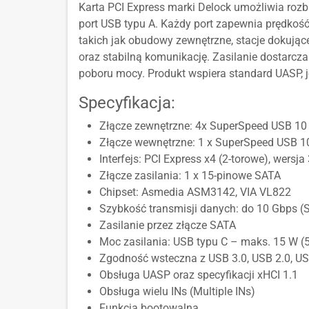
Karta PCI Express marki Delock umożliwia rozb
port USB typu A. Każdy port zapewnia prędkoś
takich jak obudowy zewnętrzne, stacje dokując
oraz stabilną komunikację. Zasilanie dostarc
poboru mocy. Produkt wspiera standard UASP, j
Specyfikacja:
Złącze zewnętrzne: 4x SuperSpeed USB 10 
Złącze wewnętrzne: 1 x SuperSpeed USB 10
Interfejs: PCI Express x4 (2-torowe), wersja 
Złącze zasilania: 1 x 15-pinowe SATA
Chipset: Asmedia ASM3142, VIA VL822
Szybkość transmisji danych: do 10 Gbps (
Zasilanie przez złącze SATA
Moc zasilania: USB typu C – maks. 15 W (5V
Zgodność wsteczna z USB 3.0, USB 2.0, US
Obsługa UASP oraz specyfikacji xHCI 1.1
Obsługa wielu INs (Multiple INs)
Funkcja bootowalna