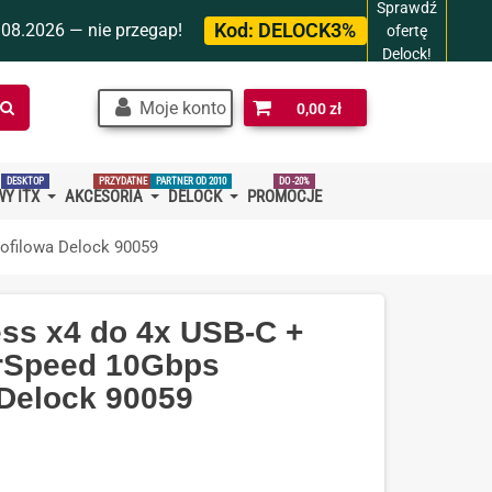
Sprawdź
Kod:
DELOCK3%
.08.2026 — nie przegap!
ofertę
Delock!
Szukaj
Moje konto
0,00 zł
w
sklepie…
DESKTOP
PRZYDATNE
PARTNER OD 2010
DO -20%
Y ITX
AKCESORIA
DELOCK
PROMOCJE
rofilowa Delock 90059
ess x4 do 4x USB-C +
rSpeed 10Gbps
 Delock 90059