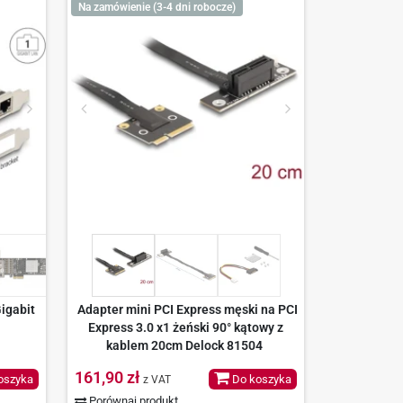
Na zamówienie (3-4 dni robocze)
igabit
Adapter mini PCI Express męski na PCI
Express 3.0 x1 żeński 90° kątowy z
kablem 20cm Delock 81504
161,90 zł
oszyka
Do koszyka
z VAT
Porównaj produkt