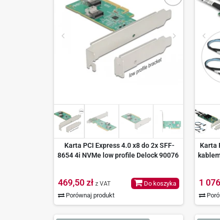
Karta PCI Express 4.0 x8 do 2x SFF-
Karta 
8654 4i NVMe low profile Delock 90076
kablem
469,50 zł
1 076
Do koszyka
z VAT
Porównaj produkt
Poró