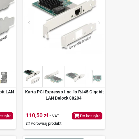
bit LAN
Karta PCI Express x1 na 1x RJ45 Gigabit
LAN Delock 88204
110,50 zł
oszyka
Do koszyka
z VAT
Porównaj produkt