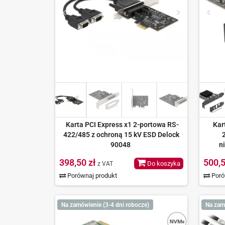
Karta PCI Express x1 2-portowa RS-
Kar
422/485 z ochroną 15 kV ESD Delock
90048
n
398,50 zł
500,5
Do koszyka
z VAT
Porównaj produkt
Poró
Na zamówienie (3-4 dni robocze)
Na zam