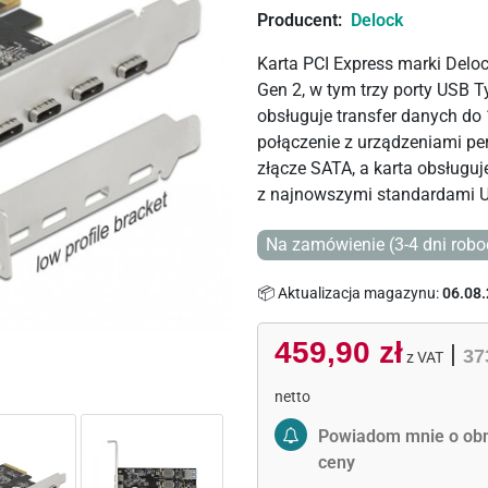
Producent:
Delock
Karta PCI Express marki Delo
Gen 2, w tym trzy porty USB T
obsługuje transfer danych do
połączenie z urządzeniami per
złącze SATA, a karta obsługuj
z najnowszymi standardami 
Na zamówienie (3-4 dni robo
📦 Aktualizacja magazynu:
06.08.
459,90 zł
|
37
z VAT
netto
Activate Price Alert
Powiadom mnie o obn
ceny