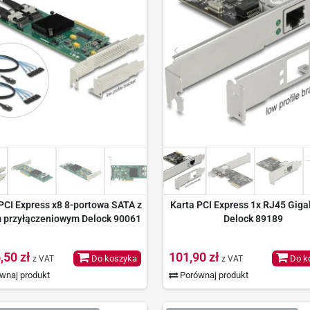
PCI Express x8 8-portowa SATA z
Karta PCI Express 1x RJ45 Giga
 przyłączeniowym Delock 90061
Delock 89189
,50 zł
101,90 zł
Do koszyka
Do k
z VAT
z VAT
wnaj produkt
Porównaj produkt