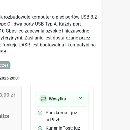
ck rozbudowuje komputer o pięć portów USB 3.2
ype-C i dwa porty USB Typ-A. Każdy port
 10 Gbps, co zapewnia szybkie i niezawodne
yferyjnymi. Zasilanie jest dostarczane przez
e funkcje UASP, jest bootowalna i kompatybilna
USB.
cze)
2026 20:01
3,90 zł
Wysyłka
Paczkomat: już
iżce
od
9 zł
Kurier InPost: już