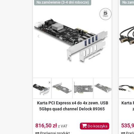
Na zamówienie (3-4 dni robocze)
Na zam
Karta PCI Express x4 do 4x zewn. USB
Karta 
5Gbps quad channel Delock 89365
816,50 zł
535,9
Do koszyka
z VAT
Porównaj produkt
Poró