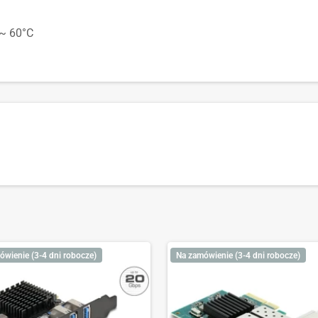
 ~ 60°C
ówienie (3-4 dni robocze)
Na zamówienie (3-4 dni robocze)