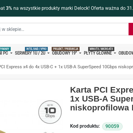
bat
3%
na wszystkie produkty marki Delock! Oferta ważna do 31
WYMIARY
INTEL RAID / VPRO
PROJEKT / PRODUKCJA
MINI-ITX / MICRO-ATX
I PC
SERWERY 1U / 2U
OBUDOWY 19''
PŁYTY GŁÓWNE
OBUDOW
PCI Express x4 do 4x USB-C + 1x USB-A SuperSpeed 10Gbps niskop
Karta PCI Expr
1x USB-A Supe
niskoprofilowa
Kod produktu:
90059