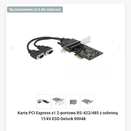
Na zamówienie (3-4 dni robocze)
Karta PCI Express x1 2-portowa RS-422/485 z ochroną
15 kV ESD Delock 90048