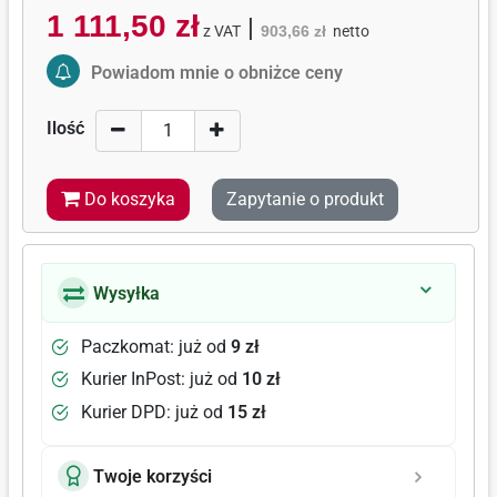
1 111,50 zł
|
z VAT
903,66 zł
netto
Activate Price Alert
Powiadom mnie o obniżce ceny
Ilość
Do koszyka
Zapytanie o produkt
Wysyłka
Paczkomat: już od
9 zł
Kurier InPost: już od
10 zł
Kurier DPD: już od
15 zł
Twoje korzyści