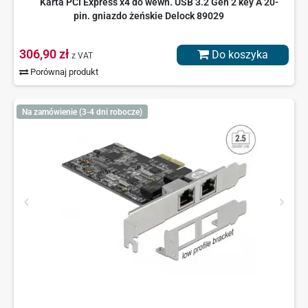
Karta PCI Express x4 do wewn. USB 3.2 Gen 2 key A 20-
pin. gniazdo żeńskie Delock 89029
306,90 zł
Do koszyka
z VAT
Porównaj produkt
Na zamówienie (3-4 dni robocze)