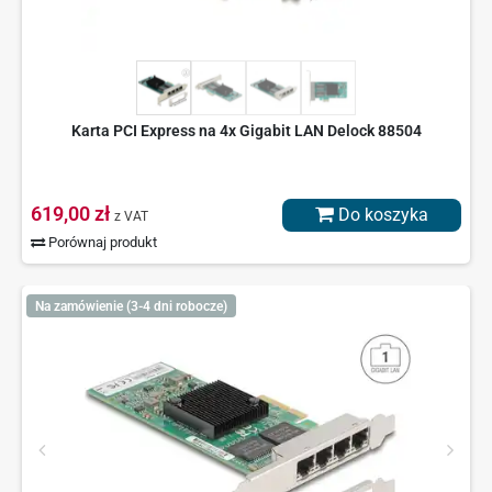
Karta PCI Express na 4x Gigabit LAN Delock 88504
619,00 zł
Do koszyka
z VAT
Porównaj produkt
Na zamówienie (3-4 dni robocze)