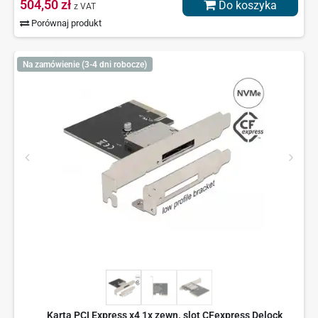
504,50 zł
Do koszyka
z VAT
Porównaj produkt
Na zamówienie (3-4 dni robocze)
Karta PCI Express x4 1x zewn. slot CFexpress Delock