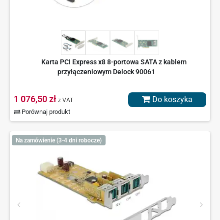
Karta PCI Express x8 8-portowa SATA z kablem
przyłączeniowym Delock 90061
1 076,50 zł
Do koszyka
z VAT
Porównaj produkt
Na zamówienie (3-4 dni robocze)