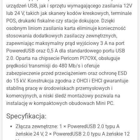
urządzeń USB, jak i sprzętu wymagającego zasilania 12V
lub 24 V, takich jak skanery kodów kreskowych, terminale
POS, drukarki fiskalne czy stacje dokujące. Dzięki
osobnym liniom zasilania karta eliminuje konieczność
stosowania dodatkowych zasilaczy zewnętrznych,
zapewniając maksymalny prąd wyjściowy 3 A na port
PoweredUSB oraz 0,5 A dla standardowego portu USB
2.0. Oparta na chipsecie Pericom PI7C9X, obsługuje
prędkości transmisji do 480 Mb/s i oferuje
zabezpieczenie przed przeciążeniem oraz ochronę ESD
do 15 kV. Konstrukcja zgodna z OHCI i EHCI gwarantuje
stabilną pracę w środowiskach przemysłowych i
komercyjnych, a niski śledź montażowy pozwala na
instalację w kompaktowych obudowach Mini PC.
Specyfikacja:
Złącza zewnętrzne: 1 × PoweredUSB 2.0 typu A
żeńskie 24 V, 2 × PoweredUSB 2.0 typu A żeńskie 12