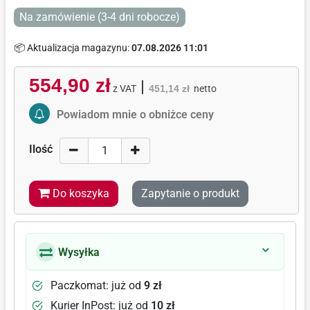
Na zamówienie (3-4 dni robocze)
📦 Aktualizacja magazynu:
07.08.2026 11:01
554,90 zł
|
z VAT
451,14 zł
netto
Activate Price Alert
Powiadom mnie o obniżce ceny
Ilość
Do koszyka
Zapytanie o produkt
Wysyłka
Paczkomat: już od
9 zł
Kurier InPost: już od
10 zł