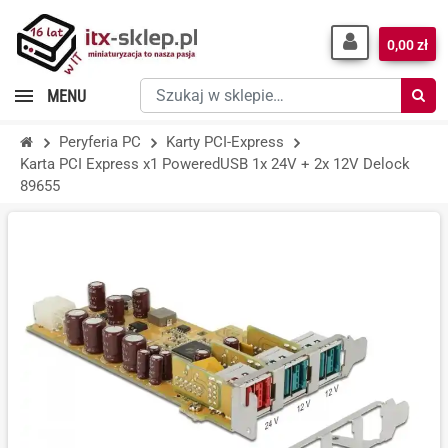
0,00 zł
Szukaj
MENU
w
sklepie…
Peryferia PC
Karty PCI-Express
Karta PCI Express x1 PoweredUSB 1x 24V + 2x 12V Delock
89655