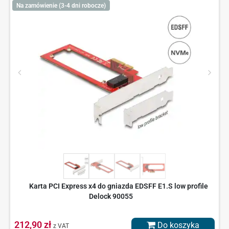
Na zamówienie (3-4 dni robocze)
Karta PCI Express x4 do gniazda EDSFF E1.S low profile
Delock 90055
212,90 zł
Do koszyka
z VAT