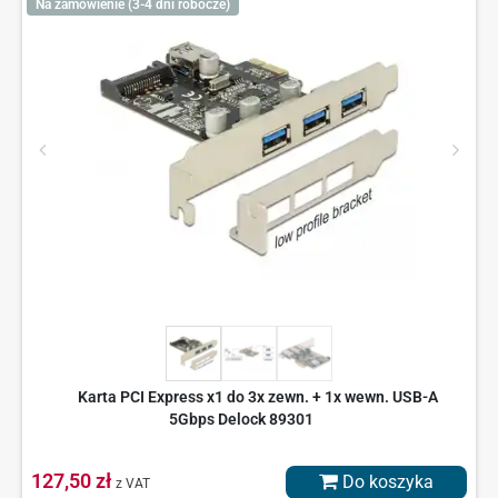
Na zamówienie (3-4 dni robocze)
Karta PCI Express x1 do 3x zewn. + 1x wewn. USB-A
5Gbps Delock 89301
127,50 zł
Do koszyka
z VAT