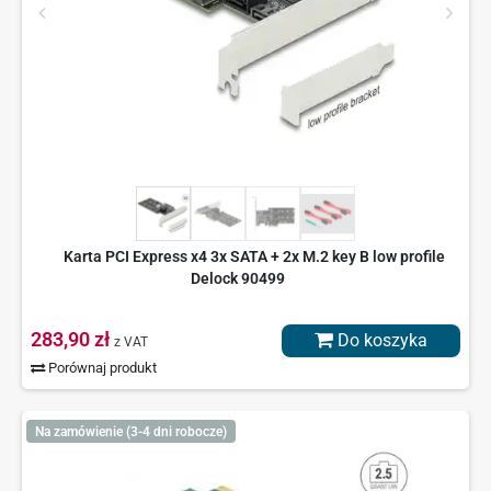
Karta PCI Express x4 3x SATA + 2x M.2 key B low profile
Delock 90499
283,90 zł
Do koszyka
z VAT
Porównaj produkt
Na zamówienie (3-4 dni robocze)