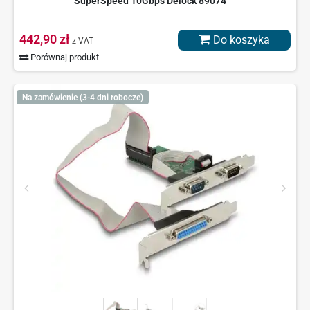
SuperSpeed 10Gbps Delock 89074
442,90 zł
Do koszyka
z VAT
Porównaj produkt
Na zamówienie (3-4 dni robocze)