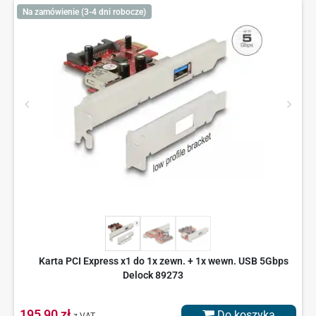
Na zamówienie (3-4 dni robocze)
Karta PCI Express x1 do 1x zewn. + 1x wewn. USB 5Gbps
Delock 89273
195,90 zł
Do koszyka