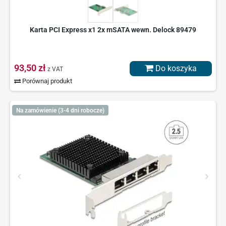
Karta PCI Express x1 2x mSATA wewn. Delock 89479
93,50 zł
Do koszyka
z VAT
Porównaj produkt
Na zamówienie (3-4 dni robocze)