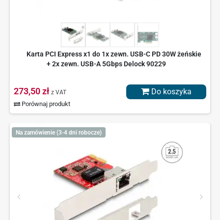
Karta PCI Express x1 do 1x zewn. USB-C PD 30W żeńskie
+ 2x zewn. USB-A 5Gbps Delock 90229
273,50 zł
Do koszyka
z VAT
Porównaj produkt
Na zamówienie (3-4 dni robocze)