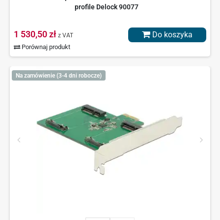
profile Delock 90077
1 530,50 zł
Do koszyka
z VAT
Porównaj produkt
Na zamówienie (3-4 dni robocze)