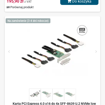
195,90 zł
Do koszyka
z VAT
Porównaj produkt
Na zamówienie (3-4 dni robocze)
Karta PCI Express 4.0 x16 do 4x SFF-8639 U.2 NVMe low