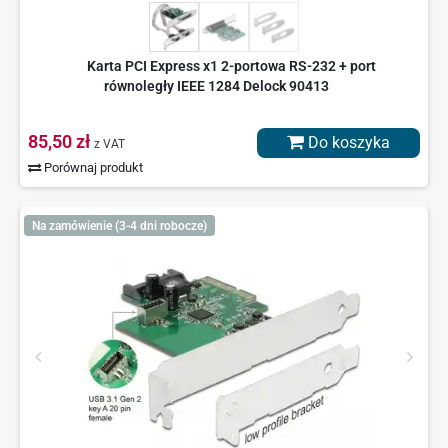
Karta PCI Express x1 2-portowa RS-232 + port
równoległy IEEE 1284 Delock 90413
85,50 zł
Do koszyka
z VAT
Porównaj produkt
Na zamówienie (3-4 dni robocze)