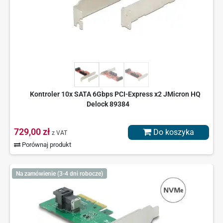
Kontroler 10x SATA 6Gbps PCI-Express x2 JMicron HQ
Delock 89384
729,00 zł
Do koszyka
z VAT
Porównaj produkt
Na zamówienie (3-4 dni robocze)