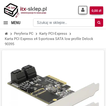
0,00 zł
Szukaj
MENU
w
sklepie…
Peryferia PC
Karty PCI-Express
Karta PCI Express x4 5-portowa SATA low profile Delock
90395