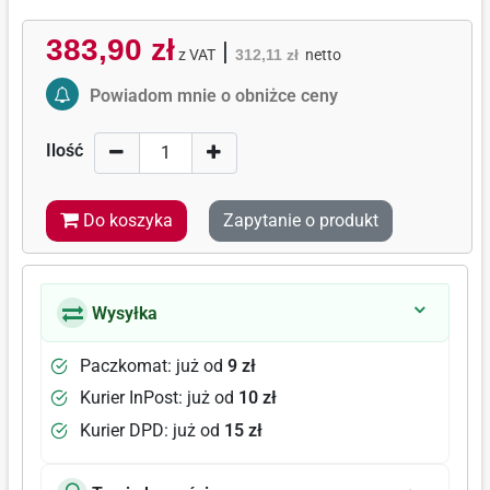
383,90 zł
|
z VAT
312,11 zł
netto
Activate Price Alert
Powiadom mnie o obniżce ceny
Ilość
Do koszyka
Zapytanie o produkt
Wysyłka
Paczkomat: już od
9 zł
Kurier InPost: już od
10 zł
Kurier DPD: już od
15 zł