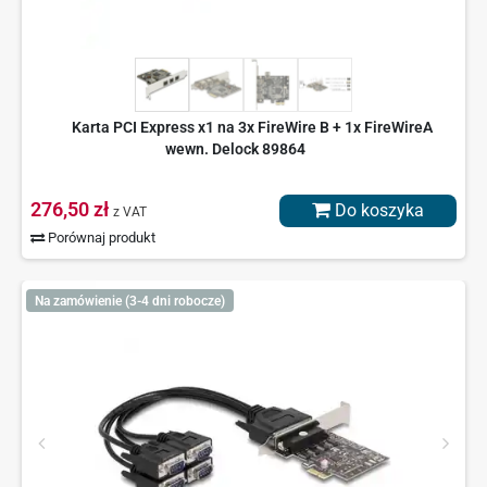
Karta PCI Express x1 na 3x FireWire B + 1x FireWireA
wewn. Delock 89864
276,50 zł
Do koszyka
z VAT
Porównaj produkt
Na zamówienie (3-4 dni robocze)