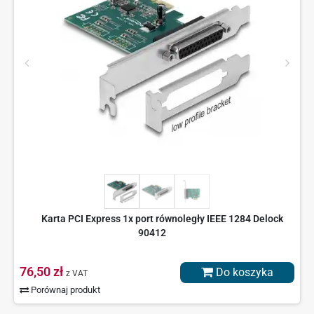
Karta PCI Express 1x port równoległy IEEE 1284 Delock
90412
76,50 zł
Do koszyka
z VAT
Porównaj produkt