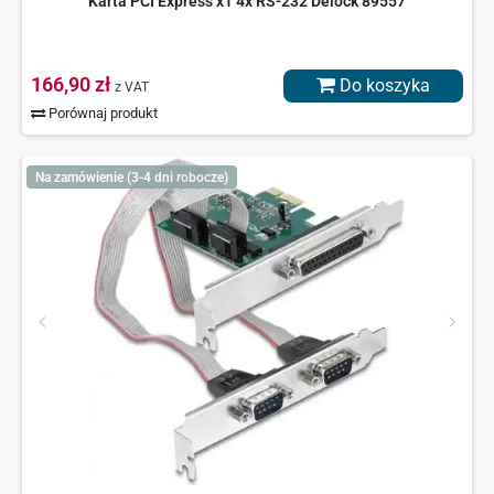
Karta PCI Express x1 4x RS-232 Delock 89557
166,90 zł
Do koszyka
z VAT
Porównaj produkt
Na zamówienie (3-4 dni robocze)