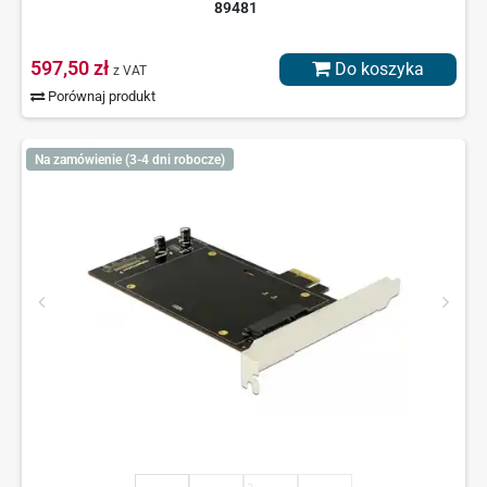
89481
597,50 zł
Do koszyka
z VAT
Porównaj produkt
Na zamówienie (3-4 dni robocze)