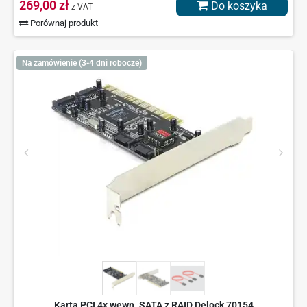
269,00 zł
Do koszyka
z VAT
Porównaj produkt
Na zamówienie (3-4 dni robocze)
Karta PCI 4x wewn. SATA z RAID Delock 70154