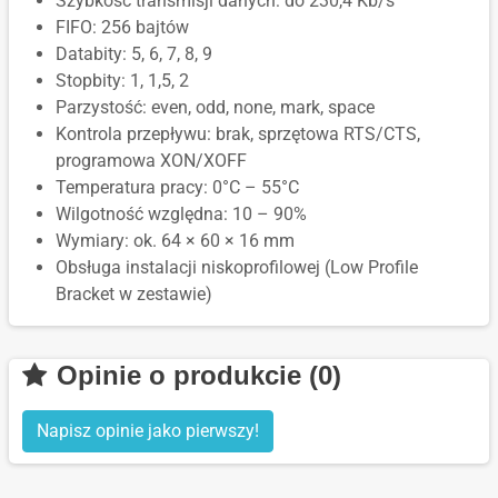
Szybkość transmisji danych: do 230,4 Kb/s
FIFO: 256 bajtów
Databity: 5, 6, 7, 8, 9
Stopbity: 1, 1,5, 2
Parzystość: even, odd, none, mark, space
Kontrola przepływu: brak, sprzętowa RTS/CTS,
programowa XON/XOFF
Temperatura pracy: 0°C – 55°C
Wilgotność względna: 10 – 90%
Wymiary: ok. 64 × 60 × 16 mm
Obsługa instalacji niskoprofilowej (Low Profile
Bracket w zestawie)
Opinie o produkcie (0)
Napisz opinie jako pierwszy!