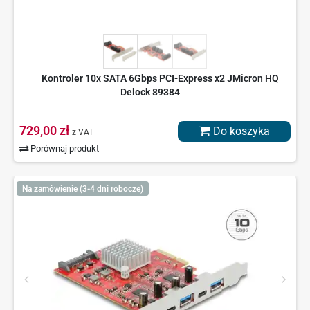
Kontroler 10x SATA 6Gbps PCI-Express x2 JMicron HQ
Delock 89384
729,00 zł
Do koszyka
z VAT
Porównaj produkt
Na zamówienie (3-4 dni robocze)