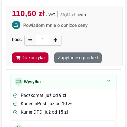
110,50 zł
|
z VAT
89,84 zł
netto
Activate Price Alert
Powiadom mnie o obniżce ceny
Ilość
Do koszyka
Zapytanie o produkt
Wysyłka
Paczkomat: już od
9 zł
Kurier InPost: już od
10 zł
Kurier DPD: już od
15 zł