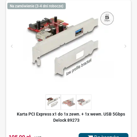
Na zamówienie (3-4 dni robocze)
Karta PCI Express x1 do 1x zewn. + 1x wewn. USB 5Gbps
Delock 89273