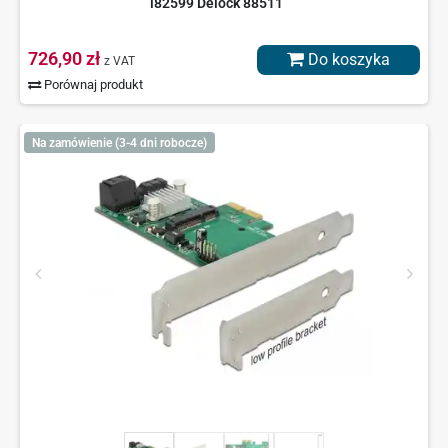
i82599 Delock 88511
726,90 zł
Do koszyka
z VAT
Porównaj produkt
Na zamówienie (3-4 dni robocze)