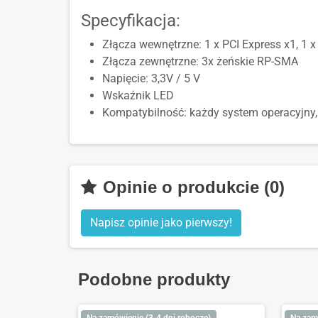
Specyfikacja:
Złącza wewnętrzne: 1 x PCI Express x1, 1 
Złącza zewnętrzne: 3x żeńskie RP-SMA
Napięcie: 3,3V / 5 V
Wskaźnik LED
Kompatybilność: każdy system operacyjny,
Opinie o produkcie (0)
Napisz opinie jako pierwszy!
Podobne produkty
Na zamówienie (3-4 dni robocze)
Na zam