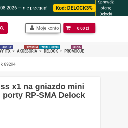
Sprawdź
Kod:
DELOCK3%
.08.2026 — nie przegap!
ofertę
Delock!
Szukaj
Moje konto
0,00 zł
w
sklepie…
DESKTOP
PRZYDATNE
PARTNER OD 2010
DO -20%
Y ITX
AKCESORIA
DELOCK
PROMOCJE
ck 89294
ss x1 na gniazdo mini
3 porty RP-SMA Delock