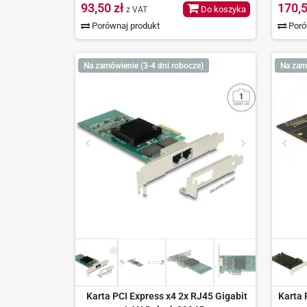
93,50 zł
170,5
Do koszyka
z VAT
Porównaj produkt
Poró
Na zamówienie (3-4 dni robocze)
Na zam
Karta PCI Express x4 2x RJ45 Gigabit
Karta 