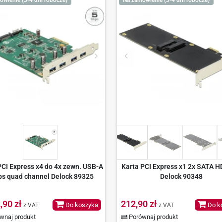
PCI Express x4 do 4x zewn. USB-A
Karta PCI Express x1 2x SATA 
s quad channel Delock 89325
Delock 90348
,90 zł
212,90 zł
Do koszyka
Do k
z VAT
z VAT
wnaj produkt
Porównaj produkt