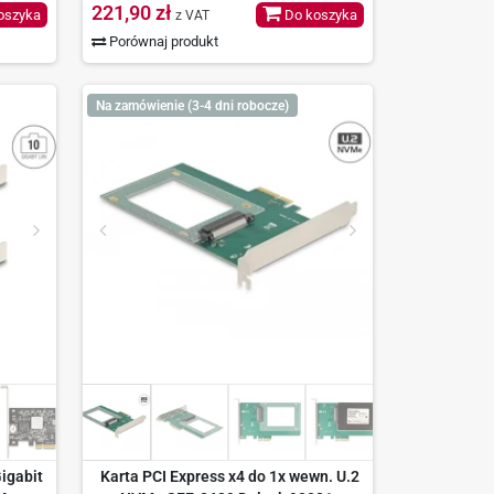
221,90 zł
oszyka
Do koszyka
z VAT
Porównaj produkt
Na zamówienie (3-4 dni robocze)
igabit
Karta PCI Express x4 do 1x wewn. U.2