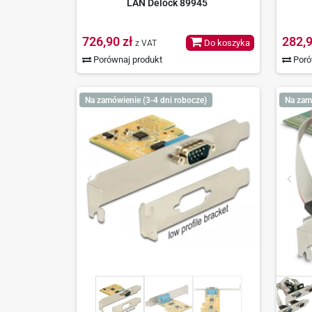
LAN Delock 89945
726,90 zł
282,9
Do koszyka
z VAT
Porównaj produkt
Poró
Na zamówienie (3-4 dni robocze)
Na zam