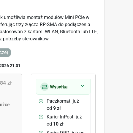
ock umożliwia montaż modułów Mini PCIe w
ferując trzy złącza RP-SMA do podłączenia
zastosowań z kartami WLAN, Bluetooth lub LTE,
z potrzeby sterowników.
cze)
2026 21:01
84 zł
Wysyłka
Paczkomat: już
iżce
od
9 zł
Kurier InPost: już
od
10 zł
Kurier DPD: już od