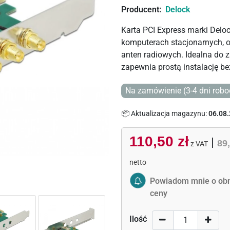
Producent:
Delock
Karta PCI Express marki Del
komputerach stacjonarnych, o
anten radiowych. Idealna do 
zapewnia prostą instalację be
Na zamówienie (3-4 dni robo
📦 Aktualizacja magazynu:
06.08.
110,50 zł
|
89,
z VAT
netto
Activate Price Alert
Powiadom mnie o obn
ceny
Ilość