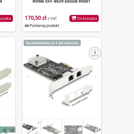
4
NVMe SFF-8639 Delock 90081
170,50 zł
oszyka
Do koszyka
z VAT
Porównaj produkt
Na zamówienie (3-4 dni robocze)