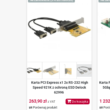
Karta PCI Express x1 2x RS-232 High
Karta 
Speed 921K z ochroną ESD Delock
5Gbp
62996
263,90 zł
1 232
Do koszyka
z VAT
Porównaj produkt
Poró