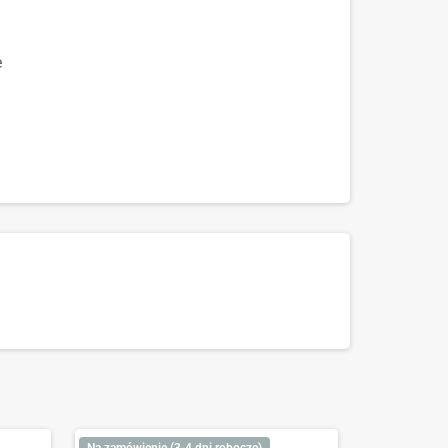
e
Na zamówienie (3-4 dni robocze)