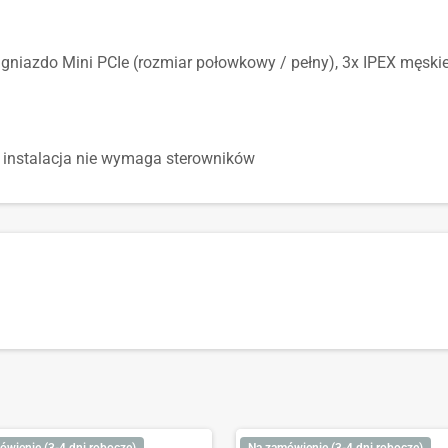
x gniazdo Mini PCIe (rozmiar połowkowy / pełny), 3x IPEX męski
 instalacja nie wymaga sterowników
ówienie (3-4 dni robocze)
Na zamówienie (3-4 dni robocze)