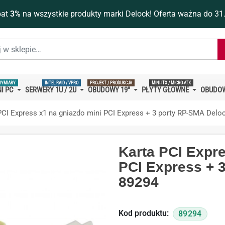
bat
3%
na wszystkie produkty marki Delock! Oferta ważna do 31
WYMIARY
INTEL RAID / VPRO
PROJEKT / PRODUKCJA
MINI-ITX / MICRO-ATX
I PC
SERWERY 1U / 2U
OBUDOWY 19''
PŁYTY GŁÓWNE
OBUDOW
PCI Express x1 na gniazdo mini PCI Express + 3 porty RP-SMA Delo
Karta PCI Expre
PCI Express + 
89294
Kod produktu:
89294