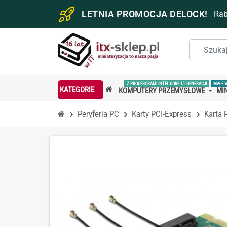
LETNIA PROMOCJA DELOCK!
Ra
Z PROCESORAMI INTEL CORE 15. GENERACJI
MAŁE 
KATEGORIE
KOMPUTERY PRZEMYSŁOWE
MIN
Peryferia PC
Karty PCI-Express
Karta 