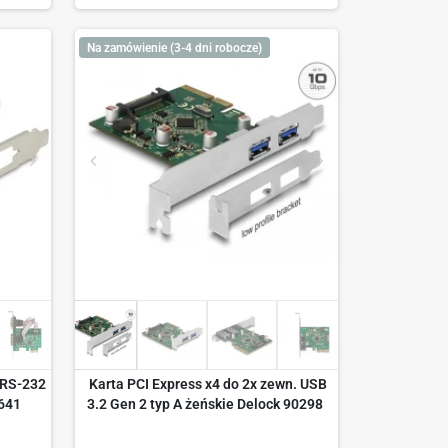
Na zamówienie (3-4 dni robocze)
 RS-232
Karta PCI Express x4 do 2x zewn. USB
641
3.2 Gen 2 typ A żeńskie Delock 90298