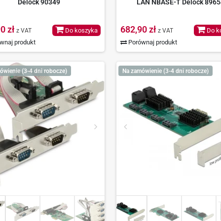
Delock 90349
LAN NBASE-T Delock 8965
0 zł
682,90 zł
Do koszyka
Do k
z VAT
z VAT
wnaj produkt
Porównaj produkt
ówienie (3-4 dni robocze)
Na zamówienie (3-4 dni robocze)