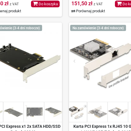
0 zł
151,50 zł
Do koszyka
Do k
z VAT
z VAT
wnaj produkt
Porównaj produkt
ówienie (3-4 dni robocze)
Na zamówienie (3-4 dni robocze)
PCI Express x1 2x SATA HDD/SSD
Karta PCI Express 1x RJ45 10 G