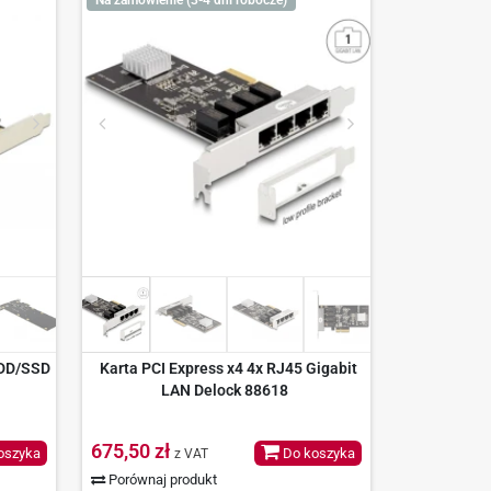
HDD/SSD
Karta PCI Express x4 4x RJ45 Gigabit
LAN Delock 88618
675,50 zł
oszyka
Do koszyka
z VAT
Porównaj produkt