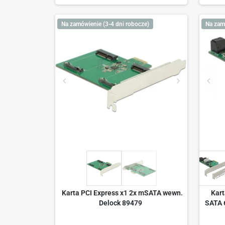
Na zamówienie (3-4 dni robocze)
Na zam
Karta PCI Express x1 2x mSATA wewn.
Kart
Delock 89479
SATA 