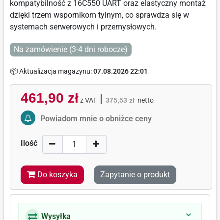
kompatybilność z 16C550 UART oraz elastyczny montaż
dzięki trzem wspornikom tylnym, co sprawdza się w
systemach serwerowych i przemysłowych.
Na zamówienie (3-4 dni robocze)
📦 Aktualizacja magazynu:
07.08.2026 22:01
461,90 zł
|
z VAT
375,53 zł
netto
Activate Price Alert
Powiadom mnie o obniżce ceny
Ilość
Do koszyka
Zapytanie o produkt
Wysyłka