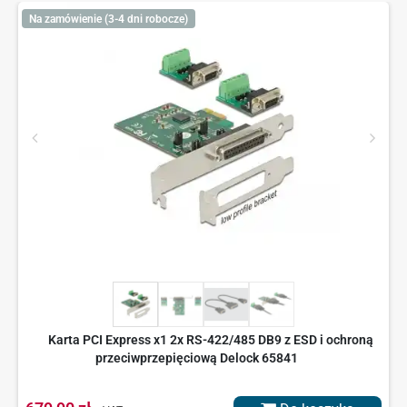
Na zamówienie (3-4 dni robocze)
Karta PCI Express x1 2x RS-422/485 DB9 z ESD i ochroną
przeciwprzepięciową Delock 65841