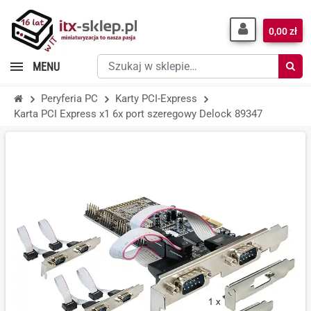
0,00 zł
Szukaj
MENU
w
sklepie…
Peryferia PC
Karty PCI-Express
Karta PCI Express x1 6x port szeregowy Delock 89347