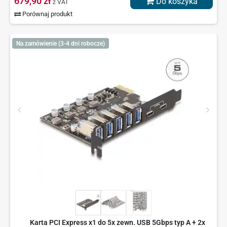
679,90 zł
Do koszyka
z VAT
Porównaj produkt
Na zamówienie (3-4 dni robocze)
Karta PCI Express x1 do 5x zewn. USB 5Gbps typ A + 2x