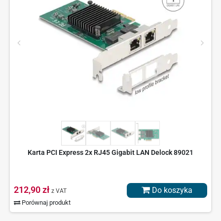
Karta PCI Express 2x RJ45 Gigabit LAN Delock 89021
212,90 zł
Do koszyka
z VAT
Porównaj produkt