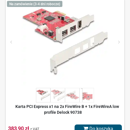
Na zamówienie (3-4 dni robocze)
Karta PCI Express x1 na 2x FireWire B + 1x FireWireA low
profile Delock 90738
383,90 zł
Do koszyka
z VAT