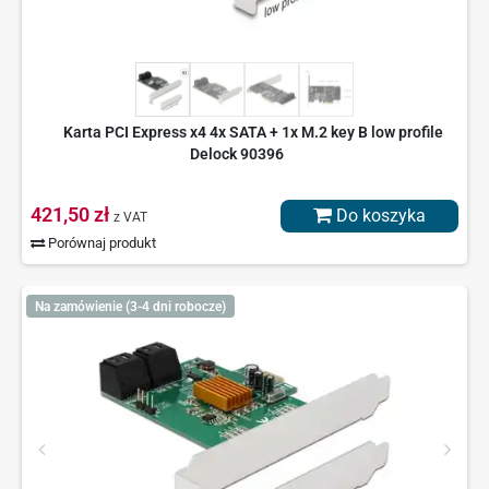
Karta PCI Express x4 4x SATA + 1x M.2 key B low profile
Delock 90396
421,50 zł
Do koszyka
z VAT
Porównaj produkt
Na zamówienie (3-4 dni robocze)