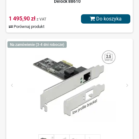
Delock 88610
1 495,90 zł
Do koszyka
z VAT
Porównaj produkt
Na zamówienie (3-4 dni robocze)