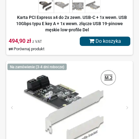
Karta PCI Express x4 do 2x zewn. USB-C + 1x wewn. USB
10Gbps typu E key A + 1x wewn. złącze USB 19-pinowe
męskie low-profile Del
494,90 zł
Do koszyka
z VAT
Porównaj produkt
Na zamówienie (3-4 dni robocze)