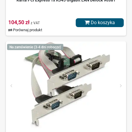
Karta PCI Express 1x RJ45 Gigabit LAN Delock 90381
104,50 zł
Do koszyka
z VAT
Porównaj produkt
Na zamówienie (3-4 dni robocze)