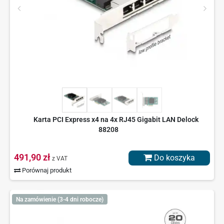
Karta PCI Express x4 na 4x RJ45 Gigabit LAN Delock
88208
491,90 zł
Do koszyka
z VAT
Porównaj produkt
Na zamówienie (3-4 dni robocze)