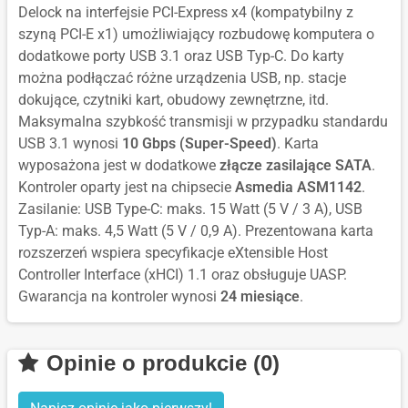
Delock na interfejsie PCI-Express x4 (kompatybilny z
szyną PCI-E x1) umożliwiający rozbudowę komputera o
dodatkowe porty USB 3.1 oraz USB Typ-C. Do karty
można podłączać różne urządzenia USB, np. stacje
dokujące, czytniki kart, obudowy zewnętrzne, itd.
Maksymalna szybkość transmisji w przypadku standardu
USB 3.1 wynosi
10 Gbps (Super-Speed)
. Karta
wyposażona jest w dodatkowe
złącze zasilające SATA
.
Kontroler oparty jest na chipsecie
Asmedia ASM1142
.
Zasilanie: USB Type-C: maks. 15 Watt (5 V / 3 A), USB
Typ-A: maks. 4,5 Watt (5 V / 0,9 A). Prezentowana karta
rozszerzeń wspiera specyfikacje eXtensible Host
Controller Interface (xHCI) 1.1 oraz obsługuje UASP.
Gwarancja na kontroler wynosi
24 miesiące
.
Opinie o produkcie (0)