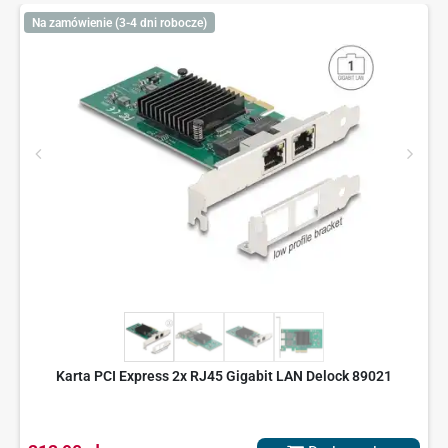
Na zamówienie (3-4 dni robocze)
Karta PCI Express 2x RJ45 Gigabit LAN Delock 89021