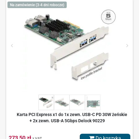
Na zamówienie (3-4 dni robocze)
Karta PCI Express x1 do 1x zewn. USB-C PD 30W żeńskie
+ 2x zewn. USB-A 5Gbps Delock 90229
273,50 zł
Do koszyka
z VAT