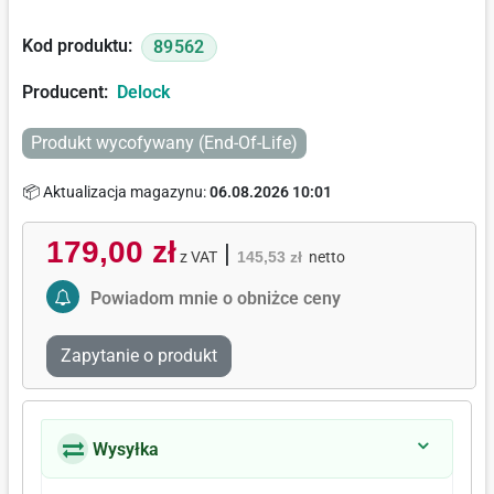
Kod produktu:
89562
Producent:
Delock
Produkt wycofywany (End-Of-Life)
📦 Aktualizacja magazynu:
06.08.2026 10:01
179,00 zł
|
z VAT
145,53 zł
netto
Activate Price Alert
Powiadom mnie o obniżce ceny
Zapytanie o produkt
Wysyłka