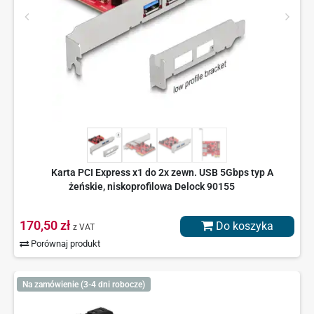
Karta PCI Express x1 do 2x zewn. USB 5Gbps typ A
żeńskie, niskoprofilowa Delock 90155
170,50 zł
Do koszyka
z VAT
Porównaj produkt
Na zamówienie (3-4 dni robocze)