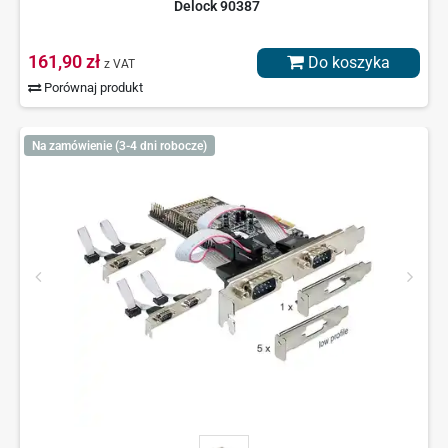
Delock 90387
161,90 zł
Do koszyka
z VAT
Porównaj produkt
Na zamówienie (3-4 dni robocze)