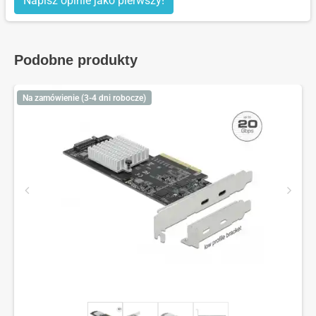
Napisz opinie jako pierwszy!
Podobne produkty
Na zamówienie (3-4 dni robocze)