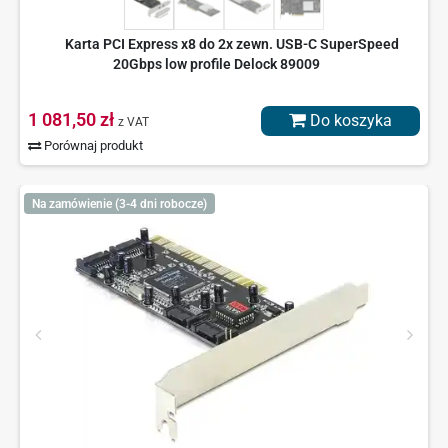
Karta PCI Express x8 do 2x zewn. USB-C SuperSpeed
20Gbps low profile Delock 89009
1 081,50 zł
Do koszyka
z VAT
Porównaj produkt
Na zamówienie (3-4 dni robocze)