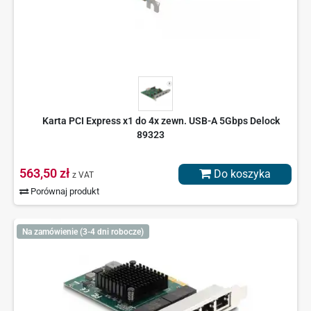
Karta PCI Express x1 do 4x zewn. USB-A 5Gbps Delock
89323
563,50 zł
Do koszyka
z VAT
Porównaj produkt
Na zamówienie (3-4 dni robocze)