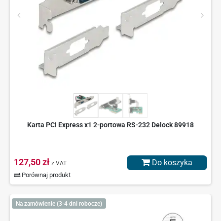
Karta PCI Express x1 2-portowa RS-232 Delock 89918
127,50 zł
Do koszyka
z VAT
Porównaj produkt
Na zamówienie (3-4 dni robocze)