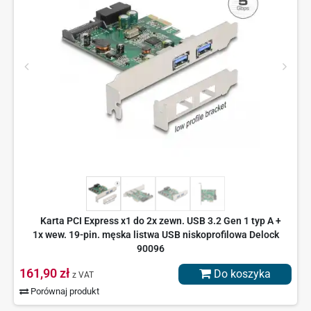
Karta PCI Express x1 do 2x zewn. USB 3.2 Gen 1 typ A +
1x wew. 19-pin. męska listwa USB niskoprofilowa Delock
90096
161,90 zł
Do koszyka
z VAT
Porównaj produkt