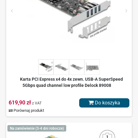
Karta PCI Express x4 do 4x zewn. USB-A SuperSpeed
5Gbps quad channel low profile Delock 89008
619,90 zł
Do koszyka
z VAT
Porównaj produkt
Na zamówienie (3-4 dni robocze)