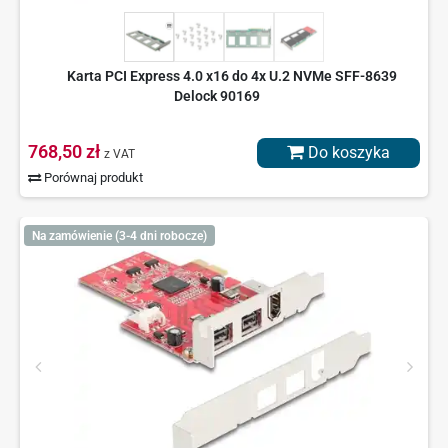
Karta PCI Express 4.0 x16 do 4x U.2 NVMe SFF-8639
Delock 90169
768,50 zł
Do koszyka
z VAT
Porównaj produkt
Na zamówienie (3-4 dni robocze)