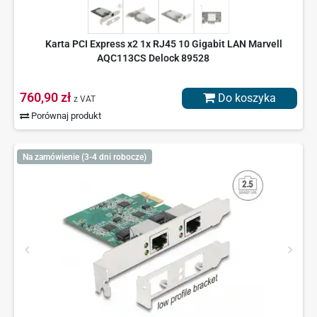
Karta PCI Express x2 1x RJ45 10 Gigabit LAN Marvell
AQC113CS Delock 89528
760,90 zł
Do koszyka
z VAT
Porównaj produkt
Na zamówienie (3-4 dni robocze)