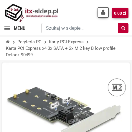
0,00 zł
Szukaj
MENU
w
sklepie…
Peryferia PC
Karty PCI-Express
Karta PCI Express x4 3x SATA + 2x M.2 key B low profile
Delock 90499