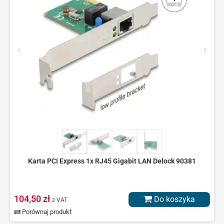
Karta PCI Express 1x RJ45 Gigabit LAN Delock 90381
104,50 zł
Do koszyka
z VAT
Porównaj produkt