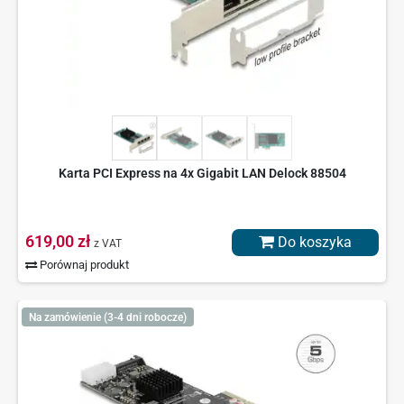
Karta PCI Express na 4x Gigabit LAN Delock 88504
619,00 zł
Do koszyka
z VAT
Porównaj produkt
Na zamówienie (3-4 dni robocze)