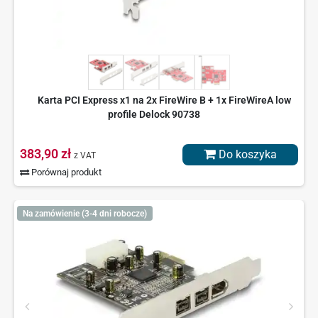
Karta PCI Express x1 na 2x FireWire B + 1x FireWireA low
profile Delock 90738
383,90 zł
Do koszyka
z VAT
Porównaj produkt
Na zamówienie (3-4 dni robocze)