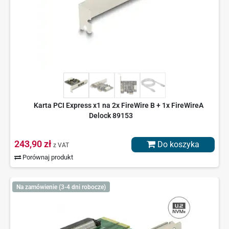
Karta PCI Express x1 na 2x FireWire B + 1x FireWireA
Delock 89153
243,90 zł
Do koszyka
z VAT
Porównaj produkt
Na zamówienie (3-4 dni robocze)