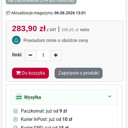
Na zamówienie (3-4 dni robocze)
📦 Aktualizacja magazynu:
06.08.2026 13:01
283,90 zł
|
z VAT
230,81 zł
netto
Activate Price Alert
Powiadom mnie o obniżce ceny
Ilość
Do koszyka
Zapytanie o produkt
Wysyłka
Paczkomat: już od
9 zł
Kurier InPost: już od
10 zł
Kurier DPD: już od
15 zł