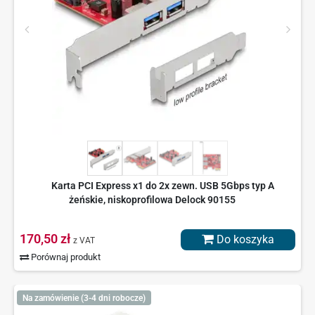
Karta PCI Express x1 do 2x zewn. USB 5Gbps typ A
żeńskie, niskoprofilowa Delock 90155
170,50 zł
Do koszyka
z VAT
Porównaj produkt
Na zamówienie (3-4 dni robocze)