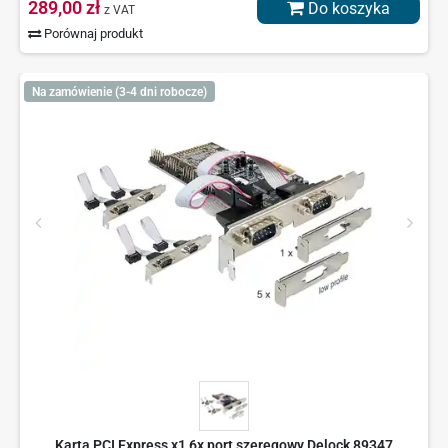
289,00 zł
Do koszyka
z VAT
Porównaj produkt
Na zamówienie (3-4 dni robocze)
Karta PCI Express x1 6x port szeregowy Delock 89347