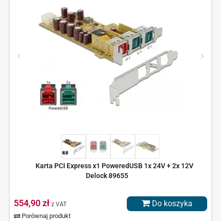
Karta PCI Express x1 PoweredUSB 1x 24V + 2x 12V
Delock 89655
554,90 zł
Do koszyka
z VAT
Porównaj produkt