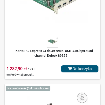
Karta PCI Express x4 do 4x zewn. USB-A 5Gbps quad
channel Delock 89325
1 232,90 zł
Do koszyka
z VAT
Porównaj produkt
Na zamówienie (3-4 dni robocze)