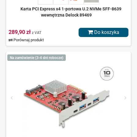
Karta PCI Express x4 1-portowa U.2 NVMe SFF-8639
wewnętrzna Delock 89469
289,90 zł
Do koszyka
z VAT
Porównaj produkt
Na zamówienie (3-4 dni robocze)