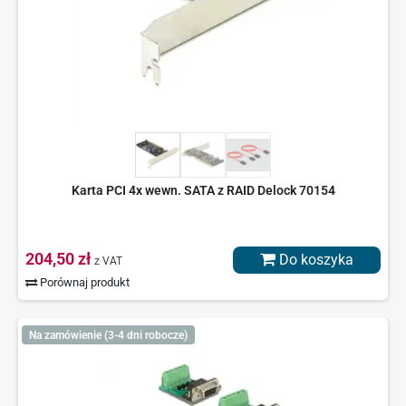
Karta PCI 4x wewn. SATA z RAID Delock 70154
204,50 zł
Do koszyka
z VAT
Porównaj produkt
Na zamówienie (3-4 dni robocze)