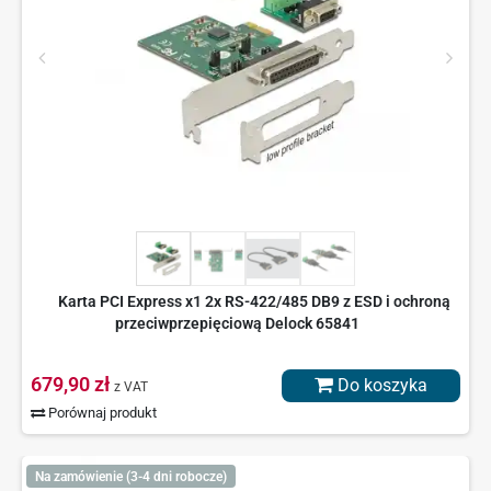
Karta PCI Express x1 2x RS-422/485 DB9 z ESD i ochroną
przeciwprzepięciową Delock 65841
679,90 zł
Do koszyka
z VAT
Porównaj produkt
Na zamówienie (3-4 dni robocze)