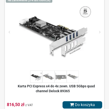
Na zamówienie (3-4 dni robocze)
Karta PCI Express x4 do 4x zewn. USB 5Gbps quad
channel Delock 89365
816,50 zł
Do koszyka
z VAT