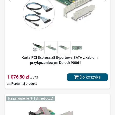
Karta PCI Express x8 8-portowa SATA z kablem
przyłączeniowym Delock 90061
1 076,50 zł
Do koszyka
z VAT
Porównaj produkt
Na zamówienie (3-4 dni robocze)