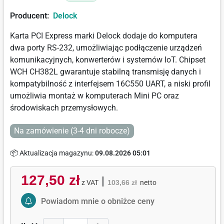
Producent:
Delock
Karta PCI Express marki Delock dodaje do komputera
dwa porty RS-232, umożliwiając podłączenie urządzeń
komunikacyjnych, konwerterów i systemów IoT. Chipset
WCH CH382L gwarantuje stabilną transmisję danych i
kompatybilność z interfejsem 16C550 UART, a niski profil
umożliwia montaż w komputerach Mini PC oraz
środowiskach przemysłowych.
Na zamówienie (3-4 dni robocze)
📦 Aktualizacja magazynu:
09.08.2026 05:01
127,50 zł
|
z VAT
103,66 zł
netto
Activate Price Alert
Powiadom mnie o obniżce ceny