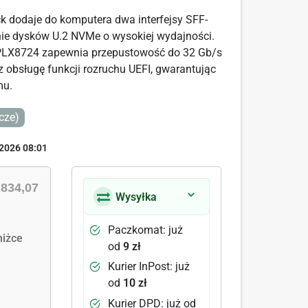
ck dodaje do komputera dwa interfejsy SFF-
nie dysków U.2 NVMe o wysokiej wydajności.
 PLX8724 zapewnia przepustowość do 32 Gb/s
z obsługę funkcji rozruchu UEFI, gwarantując
mu.
cze)
2026 08:01
|
834,07
Wysyłka
Paczkomat: już
iżce
od
9 zł
Kurier InPost: już
od
10 zł
Kurier DPD: już od