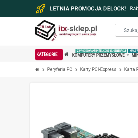
LETNIA PROMOCJA DELOCK!
Ra
Z PROCESORAMI INTEL CORE 15. GENERACJI
MAŁE 
KATEGORIE
KOMPUTERY PRZEMYSŁOWE
MIN
Peryferia PC
Karty PCI-Express
Karta 