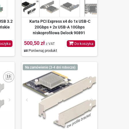
USB 3.2
Karta PCI Express x4 do 1x USB-C
eńskie
20Gbps + 2x USB-A 10Gbps
niskoprofilowa Delock 90891
500,50 zł
oszyka
Do koszyka
z VAT
Porównaj produkt
Na zamówienie (3-4 dni robocze)