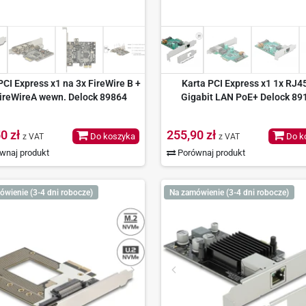
PCI Express x1 na 3x FireWire B +
Karta PCI Express x1 1x RJ45
ireWireA wewn. Delock 89864
Gigabit LAN PoE+ Delock 89
0 zł
255,90 zł
Do koszyka
Do k
z VAT
z VAT
wnaj produkt
Porównaj produkt
ówienie (3-4 dni robocze)
Na zamówienie (3-4 dni robocze)