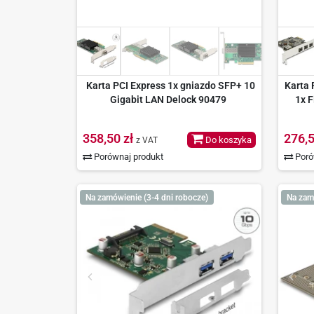
Karta PCI Express 1x gniazdo SFP+ 10
Karta 
Gigabit LAN Delock 90479
1x F
358,50 zł
276,5
Do koszyka
z VAT
Porównaj produkt
Poró
Na zamówienie (3-4 dni robocze)
Na zam