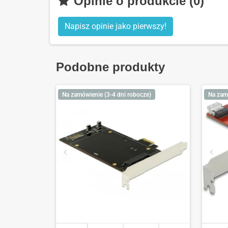
Opinie o produkcie (0)
Napisz opinie jako pierwszy!
Podobne produkty
Na zamówienie (3-4 dni robocze)
Na zam