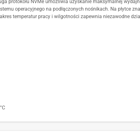
sługa protokołu NVMe umożliwia uzyskanie maksymalnej wydajn
systemu operacyjnego na podłączonych nośnikach. Na płytce zna
zakres temperatur pracy i wilgotności zapewnia niezawodne dzi
 °C