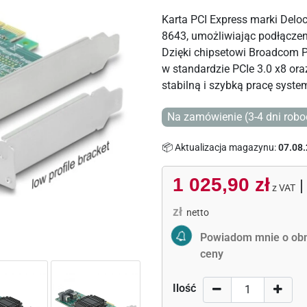
Karta PCI Express marki Delo
8643, umożliwiając podłącze
Dzięki chipsetowi Broadcom
w standardzie PCIe 3.0 x8 ora
stabilną i szybką pracę syste
Na zamówienie (3-4 dni robo
📦 Aktualizacja magazynu:
07.08.
1 025,90 zł
z VAT
zł
netto
Activate Price Alert
Powiadom mnie o obn
ceny
Ilość