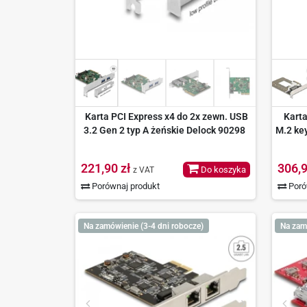
Karta PCI Express x4 do 2x zewn. USB
Karta
3.2 Gen 2 typ A żeńskie Delock 90298
M.2 ke
221,90 zł
306,9
Do koszyka
z VAT
Porównaj produkt
Poró
Na zamówienie (3-4 dni robocze)
Na zam