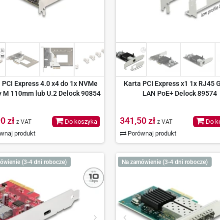
 PCI Express 4.0 x4 do 1x NVMe
Karta PCI Express x1 1x RJ45 G
y M 110mm lub U.2 Delock 90854
LAN PoE+ Delock 89574
0 zł
341,50 zł
Do koszyka
Do k
z VAT
z VAT
wnaj produkt
Porównaj produkt
ówienie (3-4 dni robocze)
Na zamówienie (3-4 dni robocze)