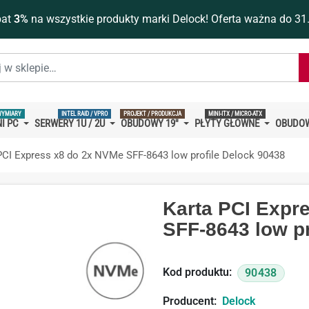
bat
3%
na wszystkie produkty marki Delock! Oferta ważna do 31
WYMIARY
INTEL RAID / VPRO
PROJEKT / PRODUKCJA
MINI-ITX / MICRO-ATX
I PC
SERWERY 1U / 2U
OBUDOWY 19''
PŁYTY GŁÓWNE
OBUDOW
PCI Express x8 do 2x NVMe SFF-8643 low profile Delock 90438
Karta PCI Expr
SFF-8643 low pr
Kod produktu:
90438
Producent:
Delock