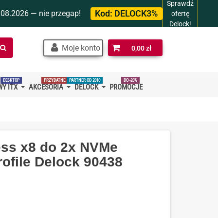
Sprawdź
Kod:
DELOCK3%
.08.2026 — nie przegap!
ofertę
Delock!
Szukaj
Moje konto
0,00 zł
w
sklepie…
DESKTOP
PRZYDATNE
PARTNER OD 2010
DO -20%
Y ITX
AKCESORIA
DELOCK
PROMOCJE
ess x8 do 2x NVMe
ofile Delock 90438