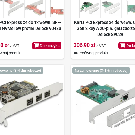
PCI Express x4 do 1x wewn. SFF-
Karta PCI Express x4 do wewn. 
i NVMe low profile Delock 90483
Gen 2 key A 20-pin. gniazdo ż
Delock 89029
0 zł
306,90 zł
Do koszyka
Do k
z VAT
z VAT
wnaj produkt
Porównaj produkt
ówienie (3-4 dni robocze)
Na zamówienie (3-4 dni robocze)