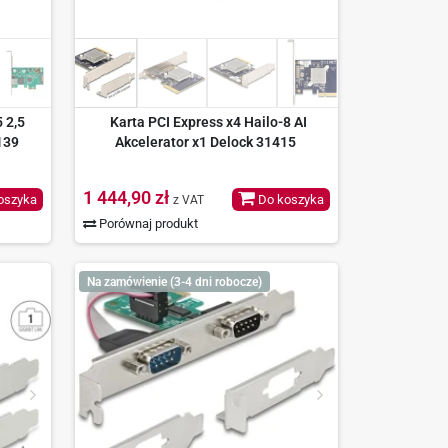
 2,5
Karta PCI Express x4 Hailo-8 AI
139
Akcelerator x1 Delock 31415
1 444,90 zł
oszyka
Do koszyka
z VAT
Porównaj produkt
Na zamówienie (3-4 dni robocze)