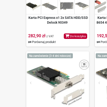
Karta PCI Express x1 2x SATA HDD/SSD
Karta 
Delock 90349
8654 4
282,90 zł
192,5
Do koszyka
z VAT
Porównaj produkt
Poró
Na zamówienie (3-4 dni robocze)
Na zam