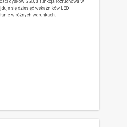
ości dysków SSD, a funkcja rozruchowa w
jduje się dziesięć wskaźników LED
ałanie w różnych warunkach.