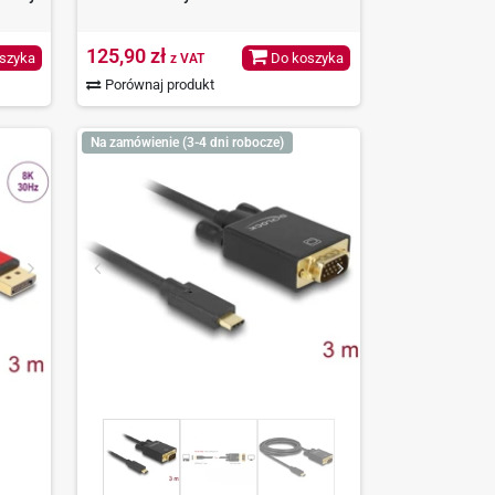
125,90 zł
szyka
Do koszyka
z VAT
Porównaj produkt
Na zamówienie (3-4 dni robocze)