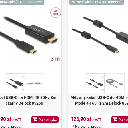
mówienie (3-4 dni robocze)
Na zamówienie (3-4 dni robocze)
bel USB-C na HDMI 4K 30Hz 3m
Aktywny kabel USB-C do HDMI -
czarny Delock 85260
Mode 4K 60Hz 2m Delock 85
,90 zł
126,90 zł
Do koszyka
Do ko
z VAT
z VAT
ównaj produkt
Porównaj produkt