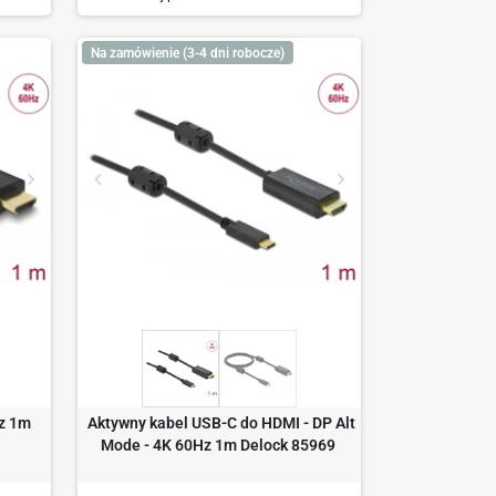
Na zamówienie (3-4 dni robocze)
z 1m
Aktywny kabel USB-C do HDMI - DP Alt
Mode - 4K 60Hz 1m Delock 85969