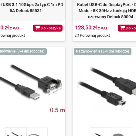
l USB 3.1 10Gbps 2x typ C 1m PD
Kabel USB-C do DisplayPort - 
5A Delock 85531
Mode - 8K 30Hz z funkcją HD
czerwony Delock 80094
0 zł
123,50 zł
Do koszyka
Do ko
z VAT
z VAT
ównaj produkt
Porównaj produkt
mówienie (3-4 dni robocze)
Na zamówienie (3-4 dni robocze)