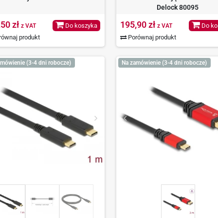
Delock 80095
,50 zł
195,90 zł
Do koszyka
Do ko
z VAT
z VAT
ównaj produkt
Porównaj produkt
mówienie (3-4 dni robocze)
Na zamówienie (3-4 dni robocze)