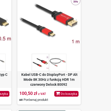
typ C
Kabel USB-C do DisplayPort - DP Alt
Mode 8K 30Hz z funkcją HDR 1m
czerwony Delock 80092
100,50 zł
szyka
Do koszyka
z VAT
Porównaj produkt