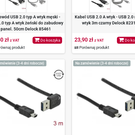
ewód USB 2.0 typ A wtyk męski -
Kabel USB 2.0 A wtyk - USB 2.0
.0 typ A wtyk żeński do zabudowy
wtyk 3m czarny Delock 823
panel. 50cm Delock 85461
0 zł
23,90 zł
Do koszyka
Do ko
z VAT
z VAT
ównaj produkt
Porównaj produkt
mówienie (3-4 dni robocze)
Na zamówienie (3-4 dni robocze)