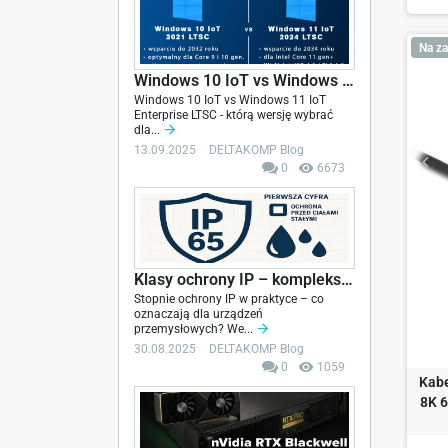
Na za
Windows 10 IoT vs Windows 11 IoT Enterprise...
Windows 10 IoT vs Windows 11 IoT
Enterprise LTSC - którą wersję wybrać
dla...
13.09.2025
DELTAKOMP Blog
0
6673
Klasy ochrony IP – kompleksowy przewodnik z opisem
Stopnie ochrony IP w praktyce – co
oznaczają dla urządzeń
przemysłowych? We...
30.08.2025
DELTAKOMP Blog
0
1059
Kabe
8K 6