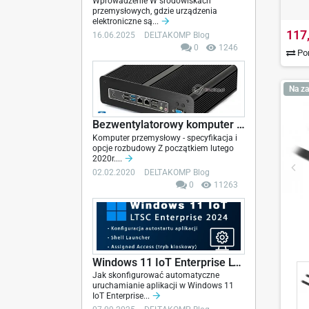
Wprowadzenie W środowiskach
przemysłowych, gdzie urządzenia
elektroniczne są...
117
16.06.2025
DELTAKOMP Blog
0
1246
Por
Na za
Bezwentylatorowy komputer przemysłowy Core i3-9100
Komputer przemysłowy - specyfikacja i
opcje rozbudowy Z początkiem lutego
2020r....
02.02.2020
DELTAKOMP Blog
0
11263
Windows 11 IoT Enterprise LTSC 2024 -...
Jak skonfigurować automatyczne
uruchamianie aplikacji w Windows 11
IoT Enterprise...