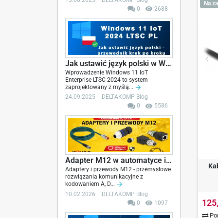
13.06.2025
DELTAKOMP Blog
Na za
0
2688
Jak ustawić język polski w Windows 11 IoT LTSC...
Wprowadzenie Windows 11 IoT
Enterprise LTSC 2024 to system
zaprojektowany z myślą...
24.09.2025
DELTAKOMP Blog
0
5586
Adapter M12 w automatyce i sieciach...
Ka
Adaptery i przewody M12 - przemysłowe
rozwiązania komunikacyjne z
kodowaniem A, D...
10.02.2026
DELTAKOMP Blog
125
0
1097
Por