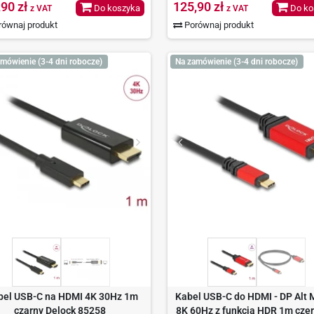
,90 zł
125,90 zł
Do koszyka
Do ko
z VAT
z VAT
ównaj produkt
Porównaj produkt
mówienie (3-4 dni robocze)
Na zamówienie (3-4 dni robocze)
bel USB-C na HDMI 4K 30Hz 1m
Kabel USB-C do HDMI - DP Alt 
czarny Delock 85258
8K 60Hz z funkcją HDR 1m cze