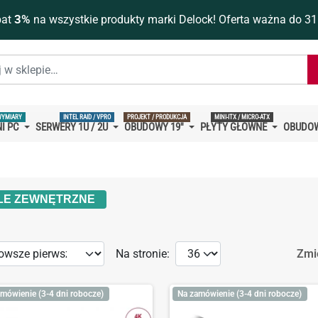
bat
3%
na wszystkie produkty marki Delock! Oferta ważna do 31
WYMIARY
INTEL RAID / VPRO
PROJEKT / PRODUKCJA
MINI-ITX / MICRO-ATX
I PC
SERWERY 1U / 2U
OBUDOWY 19''
PŁYTY GŁÓWNE
OBUDOW
LE ZEWNĘTRZNE
Na stronie:
Zmi
mówienie (3-4 dni robocze)
Na zamówienie (3-4 dni robocze)