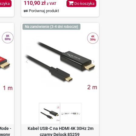
110,90 zł
szyka
Do koszyka
z VAT
Porównaj produkt
Na zamówienie (3-4 dni robocze)
Mode -
Kabel USB-C na HDMI 4K 30Hz 2m
rwony
czarny Delock 85259