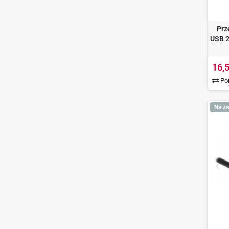
Prz
USB 2
16,5
Por
Na za