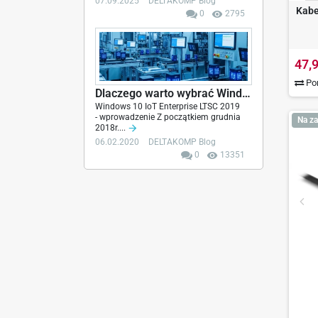
07.09.2025
DELTAKOMP Blog
Kabe
0
2795
47,9
Por
Dlaczego warto wybrać Windows 10 IoT Enterprise...
Windows 10 IoT Enterprise LTSC 2019
- wprowadzenie Z początkiem grudnia
Na za
2018r....
06.02.2020
DELTAKOMP Blog
0
13351