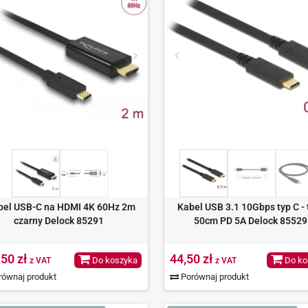
bel USB-C na HDMI 4K 60Hz 2m
Kabel USB 3.1 10Gbps typ C - 
czarny Delock 85291
50cm PD 5A Delock 85529
,50 zł
44,50 zł
Do koszyka
Do ko
z VAT
z VAT
ównaj produkt
Porównaj produkt