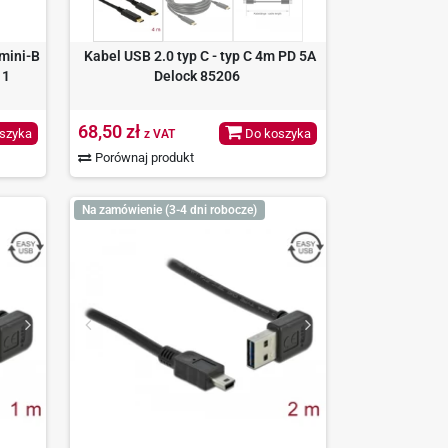
 mini-B
Kabel USB 2.0 typ C - typ C 4m PD 5A
11
Delock 85206
68,50 zł
szyka
Do koszyka
z VAT
Porównaj produkt
Na zamówienie (3-4 dni robocze)