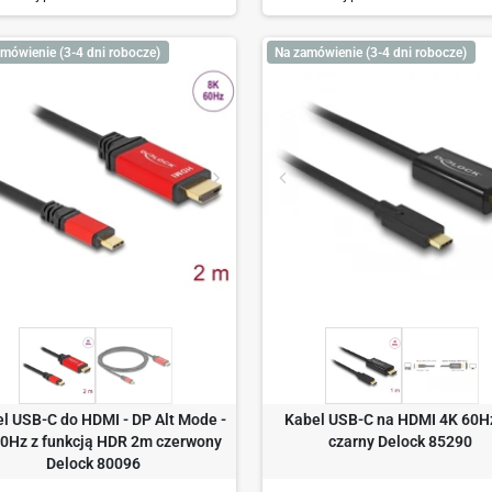
mówienie (3-4 dni robocze)
Na zamówienie (3-4 dni robocze)
l USB-C do HDMI - DP Alt Mode -
Kabel USB-C na HDMI 4K 60H
0Hz z funkcją HDR 2m czerwony
czarny Delock 85290
Delock 80096