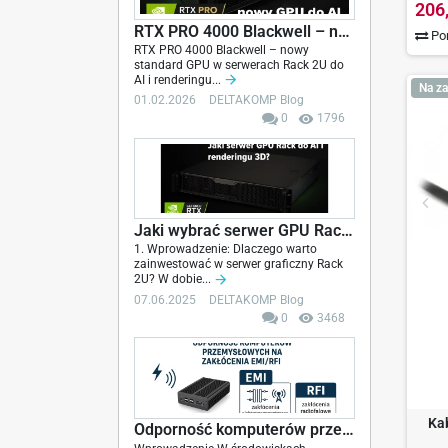
206
RTX PRO 4000 Blackwell – nowy standard GPU w...
Por
RTX PRO 4000 Blackwell – nowy
standard GPU w serwerach Rack 2U do
AI i renderingu...
Na za
01.02.2026
DELTAKOMP Blog
0
1796
Jaki wybrać serwer GPU Rack do AI, renderingu...
1. Wprowadzenie: Dlaczego warto
zainwestować w serwer graficzny Rack
2U? W dobie...
07.06.2025
DELTAKOMP Blog
0
3468
Ka
Odporność komputerów przemysłowych na EMI/RFI –...