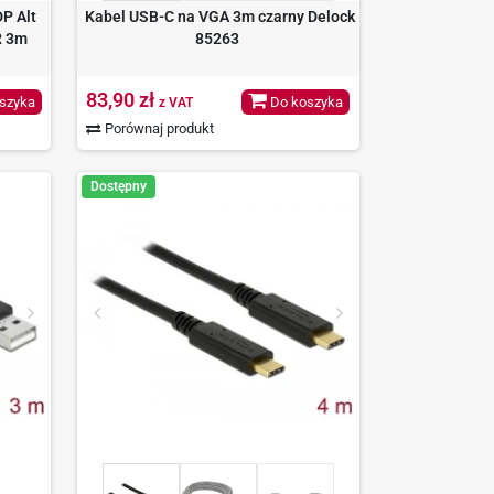
DP Alt
Kabel USB-C na VGA 3m czarny Delock
R 3m
85263
83,90 zł
szyka
Do koszyka
z VAT
Porównaj produkt
Dostępny