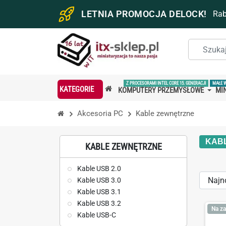
LETNIA PROMOCJA DELOCK!
Ra
Z PROCESORAMI INTEL CORE 15. GENERACJI
MAŁE 
KATEGORIE
KOMPUTERY PRZEMYSŁOWE
MIN
Akcesoria PC
Kable zewnętrzne
KAB
KABLE ZEWNĘTRZNE
Kable USB 2.0
Sort
Kable USB 3.0
Kable USB 3.1
by:
Kable USB 3.2
Na za
Kable USB-C