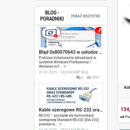
BLOG -
POKAŻ WSZYSTKO
PORADNIKI
Błąd 0x80070643 w usłudze Windows Update -...
Podczas instalowania aktualizacji w
systemie Windows Professional /
Windows IoT...
21.01.2025
DELTAKOMP Blog
0
6967
Ka
134
Kable szeregowe RS-232 oraz standardy RS-422 i...
RS-232 – początek ery komunikacji
Por
szeregowej Standard RS-232 (EIA-232)
powstał w...