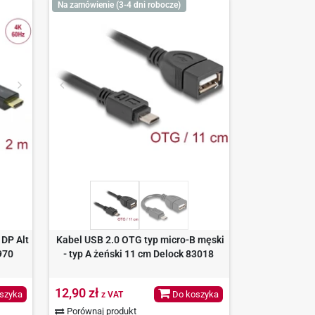
Na zamówienie (3-4 dni robocze)
 DP Alt
Kabel USB 2.0 OTG typ micro-B męski
970
- typ A żeński 11 cm Delock 83018
12,90 zł
szyka
Do koszyka
z VAT
Porównaj produkt