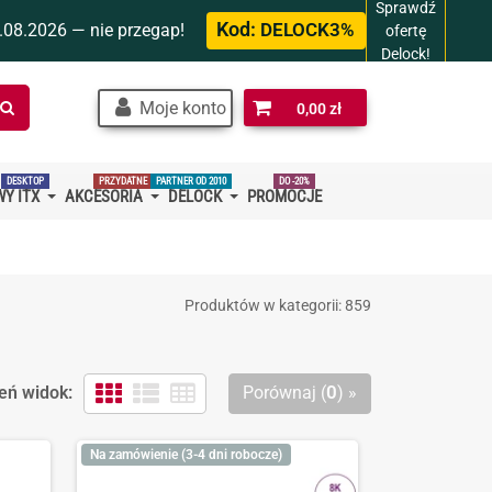
Sprawdź
Kod:
.08.2026 — nie przegap!
DELOCK3%
ofertę
Delock!
Szukaj
Moje konto
0,00 zł
w
sklepie…
DESKTOP
PRZYDATNE
PARTNER OD 2010
DO -20%
Y ITX
AKCESORIA
DELOCK
PROMOCJE
Produktów w kategorii: 859
eń widok:
Porównaj (
0
) »
Na zamówienie (3-4 dni robocze)