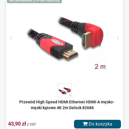
Na zamówienie (3-4 dni robocze)
Przewód High Speed HDMI Ethernet HDMI-A męsko-
męski kątowe 4K 2m Delock 82686
43,90 zł
Do koszyka
z VAT