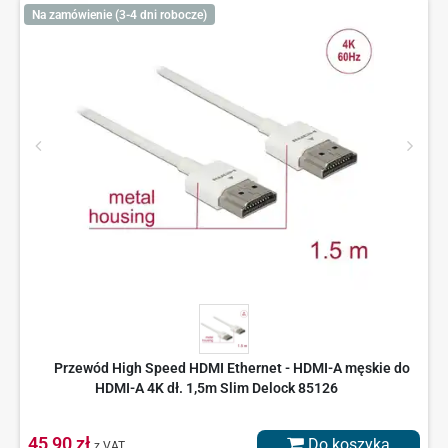
Na zamówienie (3-4 dni robocze)
Przewód High Speed HDMI Ethernet - HDMI-A męskie do
HDMI-A 4K dł. 1,5m Slim Delock 85126
45,90 zł
Do koszyka
z VAT