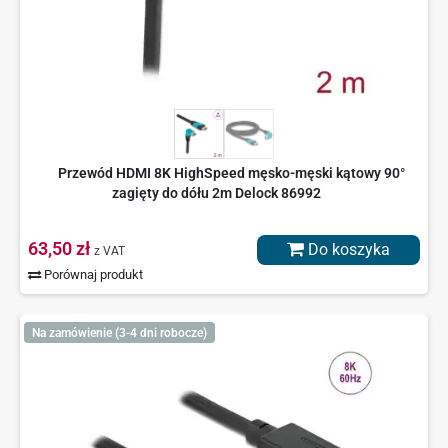
Przewód HDMI 8K HighSpeed męsko-męski kątowy 90°
zagięty do dółu 2m Delock 86992
63,50 zł
Do koszyka
z VAT
Porównaj produkt
Na zamówienie (3-4 dni robocze)