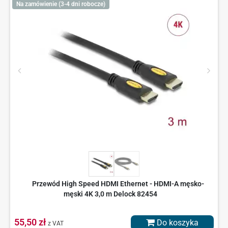
Na zamówienie (3-4 dni robocze)
Przewód High Speed HDMI Ethernet - HDMI-A męsko-
męski 4K 3,0 m Delock 82454
55,50 zł
Do koszyka
z VAT