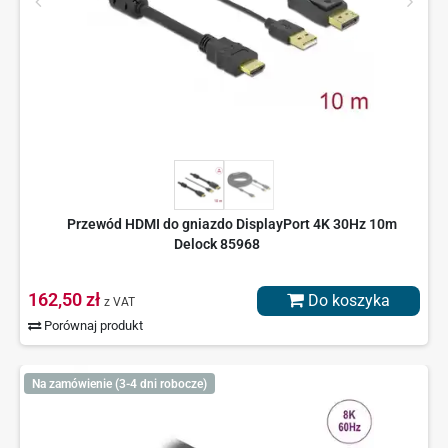
Przewód HDMI do gniazdo DisplayPort 4K 30Hz 10m
Delock 85968
162,50 zł
Do koszyka
z VAT
Porównaj produkt
Na zamówienie (3-4 dni robocze)