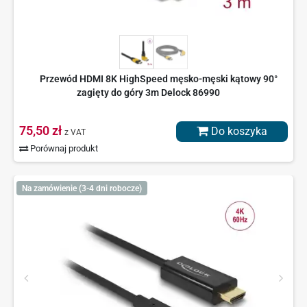
Przewód HDMI 8K HighSpeed męsko-męski kątowy 90°
zagięty do góry 3m Delock 86990
75,50 zł
Do koszyka
z VAT
Porównaj produkt
Na zamówienie (3-4 dni robocze)