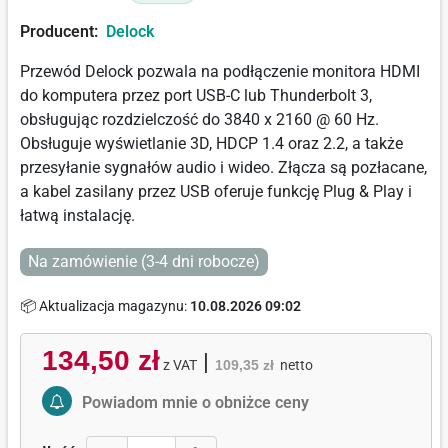
Producent:
Delock
Przewód Delock pozwala na podłączenie monitora HDMI
do komputera przez port USB-C lub Thunderbolt 3,
obsługując rozdzielczość do 3840 x 2160 @ 60 Hz.
Obsługuje wyświetlanie 3D, HDCP 1.4 oraz 2.2, a także
przesyłanie sygnałów audio i wideo. Złącza są pozłacane,
a kabel zasilany przez USB oferuje funkcję Plug & Play i
łatwą instalację.
Na zamówienie (3-4 dni robocze)
📦 Aktualizacja magazynu:
10.08.2026 09:02
134,50 zł
|
z VAT
109,35 zł
netto
Activate Price Alert
Powiadom mnie o obniżce ceny