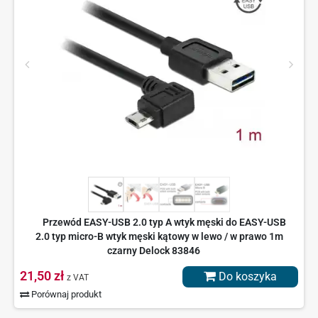
Przewód EASY-USB 2.0 typ A wtyk męski do EASY-USB
2.0 typ micro-B wtyk męski kątowy w lewo / w prawo 1m
czarny Delock 83846
21,50 zł
Do koszyka
z VAT
Porównaj produkt