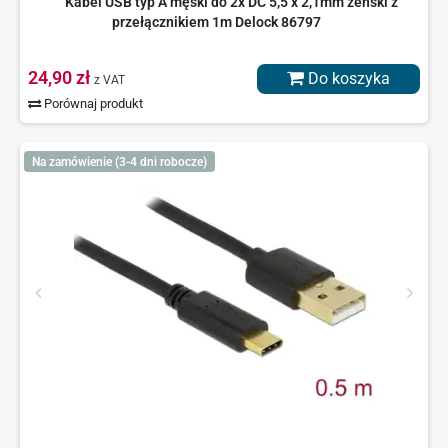
Kabel USB typ A męski do 2x DC 5,5 x 2,1mm żeński z
przełącznikiem 1m Delock 86797
24,90 zł
Do koszyka
z VAT
Porównaj produkt
Na zamówienie (3-4 dni robocze)