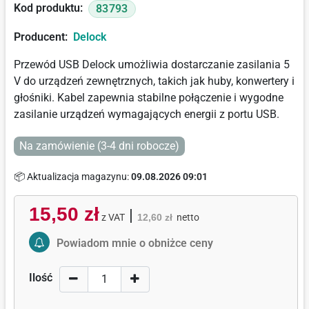
Kod produktu:
83793
Producent:
Delock
Przewód USB Delock umożliwia dostarczanie zasilania 5
V do urządzeń zewnętrznych, takich jak huby, konwertery i
głośniki. Kabel zapewnia stabilne połączenie i wygodne
zasilanie urządzeń wymagających energii z portu USB.
Na zamówienie (3-4 dni robocze)
📦 Aktualizacja magazynu:
09.08.2026 09:01
15,50 zł
|
z VAT
12,60 zł
netto
Activate Price Alert
Powiadom mnie o obniżce ceny
Ilość