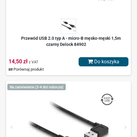
Przewód USB 2.0 typ A - micro-B męsko-męski 1,5m
czarny Delock 84902
14,50 zł
Do koszyka
z VAT
Porównaj produkt
Na zamówienie (3-4 dni robocze)