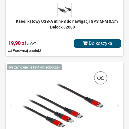
Kabel kątowy USB-A mini-B do nawigacji GPS M-M 0,5m
Delock 82680
19,90 zł
Do koszyka
z VAT
Porównaj produkt
Na zamówienie (3-4 dni robocze)