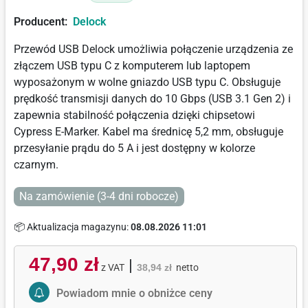
Producent:
Delock
Przewód USB Delock umożliwia połączenie urządzenia ze
złączem USB typu C z komputerem lub laptopem
wyposażonym w wolne gniazdo USB typu C. Obsługuje
prędkość transmisji danych do 10 Gbps (USB 3.1 Gen 2) i
zapewnia stabilność połączenia dzięki chipsetowi
Cypress E-Marker. Kabel ma średnicę 5,2 mm, obsługuje
przesyłanie prądu do 5 A i jest dostępny w kolorze
czarnym.
Na zamówienie (3-4 dni robocze)
📦 Aktualizacja magazynu:
08.08.2026 11:01
47,90 zł
|
z VAT
38,94 zł
netto
Activate Price Alert
Powiadom mnie o obniżce ceny