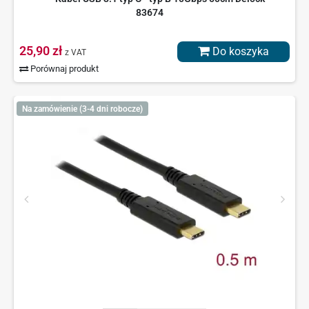
83674
25,90 zł
Do koszyka
z VAT
Porównaj produkt
Na zamówienie (3-4 dni robocze)