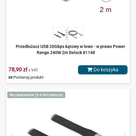
Przedłużacz USB 20Gbps kątowy w lewo - w prawo Power
Range 240W 2m Delock 81148
78,90 zł
Do koszyka
z VAT
Porównaj produkt
Na zamówienie (3-4 dni robocze)