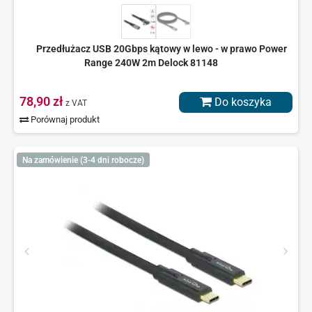
Przedłużacz USB 20Gbps kątowy w lewo - w prawo Power
Range 240W 2m Delock 81148
78,90 zł
Do koszyka
z VAT
Porównaj produkt
Na zamówienie (3-4 dni robocze)