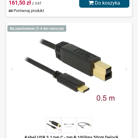
161,50 zł
Do koszyka
z VAT
Porównaj produkt
Na zamówienie (3-4 dni robocze)
Kabel USB 3.1 typ C - typ B 10Gbps 50cm Delock