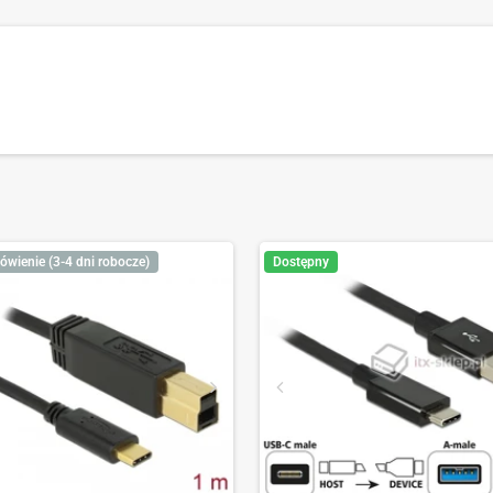
ówienie (3-4 dni robocze)
Dostępny