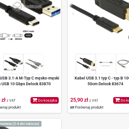
 USB 3.1-A M-Typ C męsko-męski
Kabel USB 3.1 typ C - typ B 1
 USB 10 Gbps Delock 83870
50cm Delock 83674
 zł
25,90 zł
Do koszyka
Do k
z VAT
z VAT
wnaj produkt
Porównaj produkt
ówienie (3-4 dni robocze)