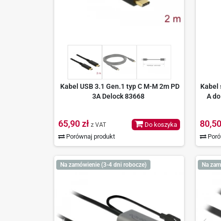
Kabel USB 3.1 Gen.1 typ C M-M 2m PD
Kabel 
3A Delock 83668
A do
65,90 zł
80,50
Do koszyka
z VAT
Porównaj produkt
Poró
Na zamówienie (3-4 dni robocze)
Na zam