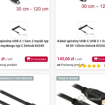
spiralny USB 3.1 Gen.2 męski typ
Kabel spiralny USB-C USB 3.1 G
 męskiego typ C Delock 85349
M 30-120cm Delock 8535
 zł
145,00 zł
Do koszyka
Do k
z VAT
z VAT
wnaj produkt
Porównaj produkt
1
ówienie (3-4 dni robocze)
Towar w drodze