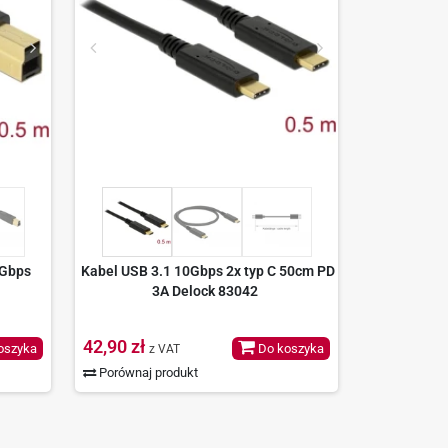
0Gbps
Kabel USB 3.1 10Gbps 2x typ C 50cm PD
3A Delock 83042
42,90 zł
oszyka
Do koszyka
z VAT
Porównaj produkt