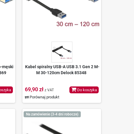
o-męski
Kabel spiralny USB-A USB 3.1 Gen 2 M-
869
M 30-120cm Delock 85348
69,90 zł
oszyka
Do koszyka
z VAT
Porównaj produkt
Na zamówienie (3-4 dni robocze)