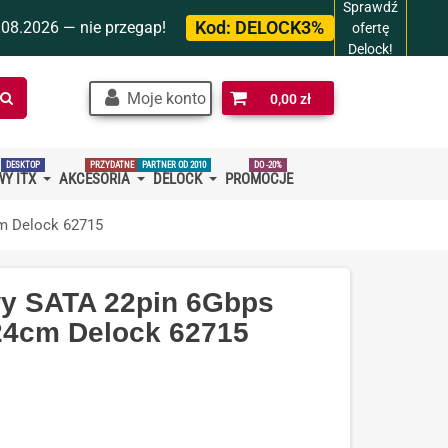
Sprawdź
Kod:
DELOCK3%
.08.2026 — nie przegap!
ofertę
Delock!
Szukaj
Moje konto
0,00 zł
w
sklepie…
DESKTOP
PRZYDATNE
PARTNER OD 2010
DO -20%
Y ITX
AKCESORIA
DELOCK
PROMOCJE
m Delock 62715
wy SATA 22pin 6Gbps
24cm Delock 62715