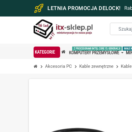
LETNIA PROMOCJA DELOCK!
Ra
Z PROCESORAMI INTEL CORE 15. GENERACJI
MAŁE 
KATEGORIE
KOMPUTERY PRZEMYSŁOWE
MIN
Akcesoria PC
Kable zewnętrzne
Kable