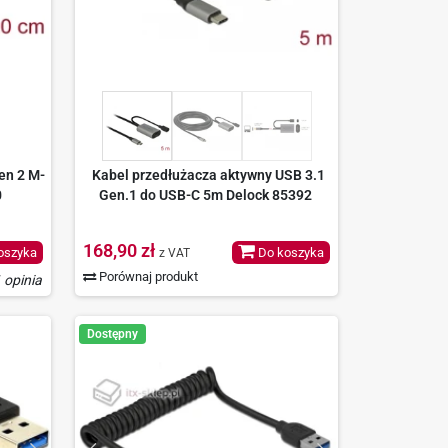
en 2 M-
Kabel przedłużacza aktywny USB 3.1
0
Gen.1 do USB-C 5m Delock 85392
168,90 zł
oszyka
Do koszyka
z VAT
Porównaj produkt
 opinia
Dostępny