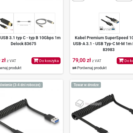
USB 3.1 typ C - typ B 10Gbps 1m
Kabel Premium SuperSpeed 1
Delock 83675
USB-A 3.1 - USB Typ-C M-M 1m 
83983
 zł
79,00 zł
Do koszyka
Do k
z VAT
z VAT
wnaj produkt
Porównaj produkt
ówienie (3-4 dni robocze)
Towar w drodze