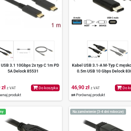
 USB 3.1 10Gbps 2x typ C 1m PD
Kabel USB 3.1-A M-Typ C męsk
5A Delock 85531
0.5m USB 10 Gbps Delock 83
 zł
46,90 zł
Do koszyka
Do k
z VAT
z VAT
wnaj produkt
Porównaj produkt
ny
Na zamówienie (3-4 dni robocze)