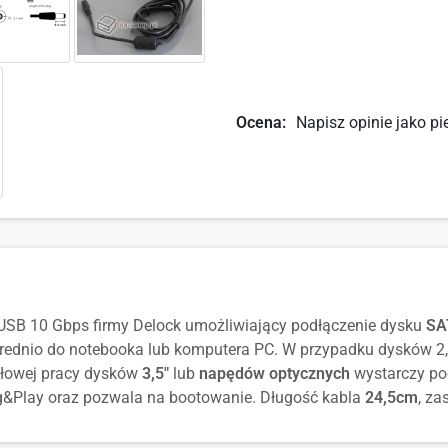
Ocena:
Napisz opinie jako pi
 USB 10 Gbps firmy Delock umożliwiający podłączenie dysku
SA
ednio do notebooka lub komputera PC. W przypadku dysków 2,5
dłowej pracy dysków
3,5"
lub
napędów optycznych
wystarczy pod
ug&Play oraz pozwala na bootowanie. Długość kabla
24,5cm
, z