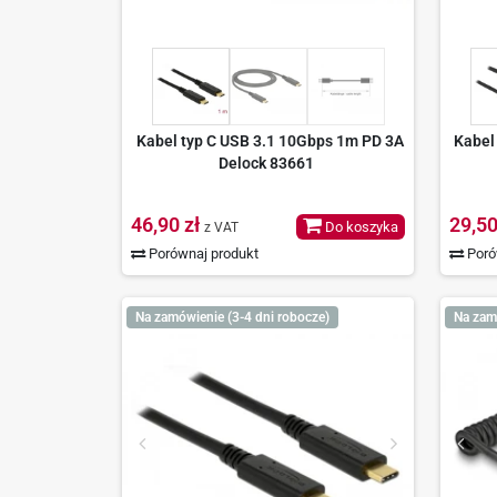
Kabel typ C USB 3.1 10Gbps 1m PD 3A
Kabel 
Delock 83661
46,90 zł
29,50
Do koszyka
z VAT
Porównaj produkt
Poró
Na zamówienie (3-4 dni robocze)
Na zam