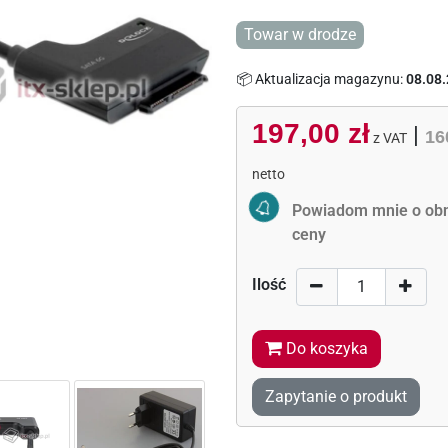
Towar w drodze
📦 Aktualizacja magazynu:
08.08.
197,00 zł
|
16
z VAT
netto
Activate Price Alert
Powiadom mnie o obn
ceny
Ilość
Do koszyka
Zapytanie o produkt