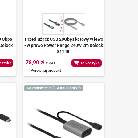
0 Gbps
Przedłużacz USB 20Gbps kątowy w lewo
Delock
- w prawo Power Range 240W 2m Delock
81148
78,90 zł
oszyka
Do koszyka
z VAT
Porównaj produkt
Na zamówienie (3-4 dni robocze)