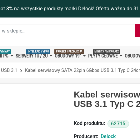
bat
3%
na wszystkie produkty marki Delock! Oferta ważna do 31
WYMIARY
INTEL RAID / VPRO
PROJEKT / PRODUKCJA
MINI-ITX / MICRO-ATX
I PC
SERWERY 1U / 2U
OBUDOWY 19''
PŁYTY GŁÓWNE
OBUDOW
 USB 3.1
Kabel serwisowy SATA 22pin 6Gbps USB 3.1 Typ C 24c
Kabel serwiso
USB 3.1 Typ C 
Kod produktu:
62715
Producent:
Delock