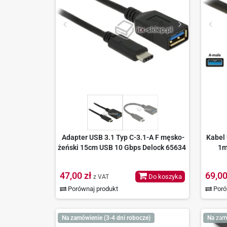
Adapter USB 3.1 Typ C-3.1-A F męsko-
Kabel
żeński 15cm USB 10 Gbps Delock 65634
1m
47,00 zł
69,00
Do koszyka
z VAT
Porównaj produkt
Poró
Na zamówienie (3-4 dni robocze)
Na zam