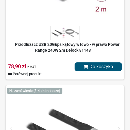
Przedłużacz USB 20Gbps kątowy w lewo - w prawo Power
Range 240W 2m Delock 81148
78,90 zł
Do koszyka
z VAT
Porównaj produkt
Na zamówienie (3-4 dni robocze)