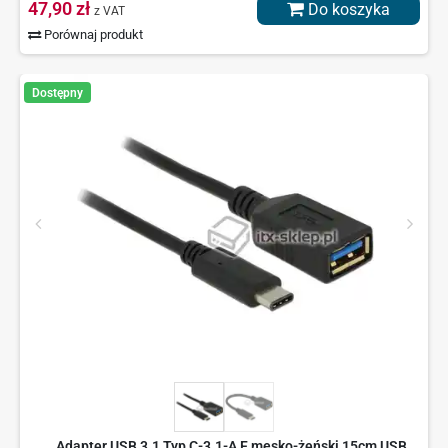
47,90 zł
Do koszyka
z VAT
Porównaj produkt
Dostępny
Adapter USB 3.1 Typ C-3.1-A F męsko-żeński 15cm USB