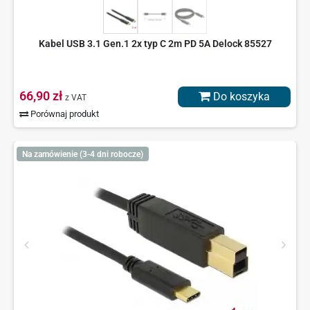
Kabel USB 3.1 Gen.1 2x typ C 2m PD 5A Delock 85527
66,90 zł
Do koszyka
z VAT
Porównaj produkt
Na zamówienie (3-4 dni robocze)