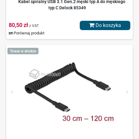
Kabel spiralny USB 3.1 Gen.2 męski typ A do męskiego
typ C Delock 85349
80,50 zł
Do koszyka
z VAT
Porównaj produkt
Towar w drodze