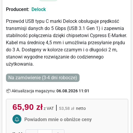
Producent:
Delock
Przewód USB typu C marki Delock obsługuje prędkość
transmisji danych do 5 Gbps (USB 3.1 Gen 1) i zapewnia
stabilność połączenia dzięki chipsetowi Cypress E-Marker.
Kabel ma średnicę 4,5 mm i umożliwia przesyłanie prądu
do 3 A. Dostępny w kolorze czarnym i o długości 2 m,
stanowi wygodne rozwiązanie do codziennego
użytkowania.
Na zamówienie (3-4 dni robocze)
📦 Aktualizacja magazynu:
06.08.2026 11:01
65,90 zł
|
z VAT
53,58 zł
netto
Activate Price Alert
Powiadom mnie o obniżce ceny