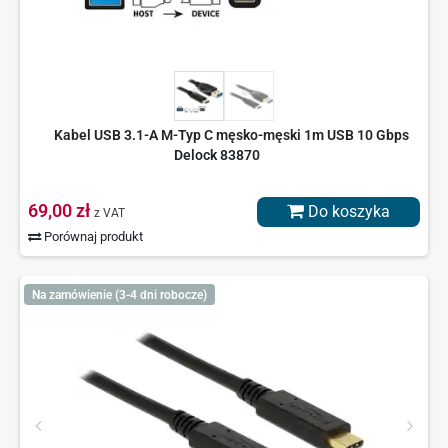
Kabel USB 3.1-A M-Typ C męsko-męski 1m USB 10 Gbps
Delock 83870
69,00 zł
Do koszyka
z VAT
Porównaj produkt
Na zamówienie (3-4 dni robocze)