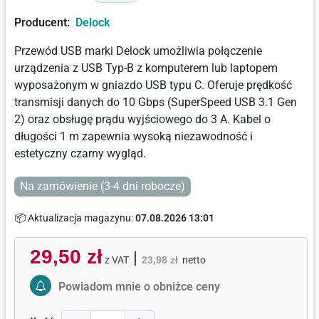
Producent:
Delock
Przewód USB marki Delock umożliwia połączenie
urządzenia z USB Typ-B z komputerem lub laptopem
wyposażonym w gniazdo USB typu C. Oferuje prędkość
transmisji danych do 10 Gbps (SuperSpeed USB 3.1 Gen
2) oraz obsługę prądu wyjściowego do 3 A. Kabel o
długości 1 m zapewnia wysoką niezawodność i
estetyczny czarny wygląd.
Na zamówienie (3-4 dni robocze)
📦 Aktualizacja magazynu:
07.08.2026 13:01
29,50 zł
|
z VAT
23,98 zł
netto
Activate Price Alert
Powiadom mnie o obniżce ceny