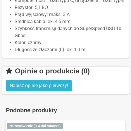
Komputer host = USB typu C, Urządzenie = USB Typ-B
Rezystor: 5,1 kΩ
Prąd wyjściowy: maks. 3 A
Średnica kabla: ok. 4,5 mm
Szybkość transmisji danych do SuperSpeed USB 10
Gbps
Kolor: czarny
Długość ze złączami (L): ok. 1,0 m
Opinie o produkcie (0)
Napisz opinie jako pierwszy!
Podobne produkty
Na zamówienie (3-4 dni robocze)