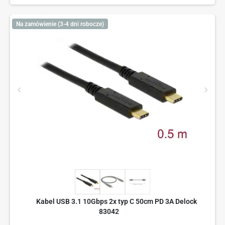
Na zamówienie (3-4 dni robocze)
Kabel USB 3.1 10Gbps 2x typ C 50cm PD 3A Delock
83042