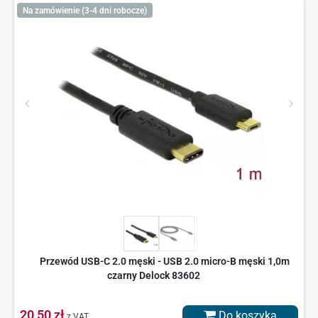
Na zamówienie (3-4 dni robocze)
Przewód USB-C 2.0 męski - USB 2.0 micro-B męski 1,0m
czarny Delock 83602
20,50 zł
Do koszyka
z VAT