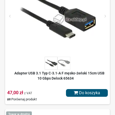
Adapter USB 3.1 Typ C-3.1-A F męsko-żeński 15cm USB
10 Gbps Delock 65634
47,00 zł
Do koszyka
z VAT
Porównaj produkt
Towar w drodze