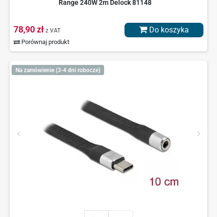
Range 240W 2m Delock 81148
78,90 zł
Do koszyka
z VAT
Porównaj produkt
Na zamówienie (3-4 dni robocze)