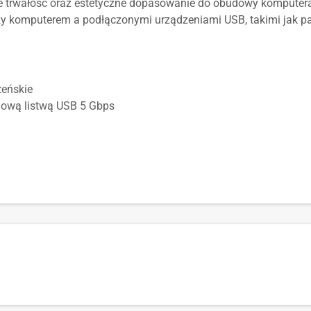
e trwałość oraz estetyczne dopasowanie do obudowy komputera
y komputerem a podłączonymi urządzeniami USB, takimi jak pam
żeńskie
inową listwą USB 5 Gbps