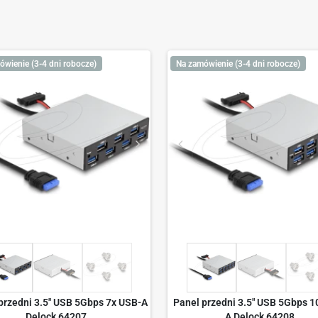
ówienie (3-4 dni robocze)
Na zamówienie (3-4 dni robocze)
przedni 3.5" USB 5Gbps 7x USB-A
Panel przedni 3.5" USB 5Gbps 1
Delock 64207
A Delock 64208