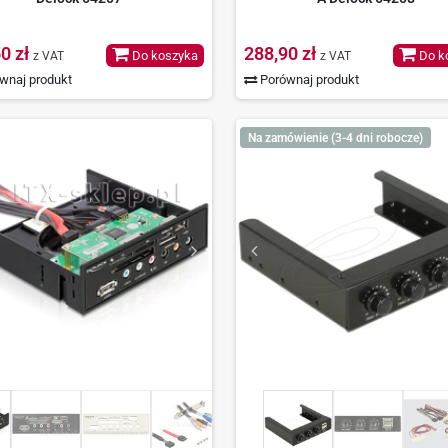
0 zł
288,90 zł
Do koszyka
Do k
z VAT
z VAT
wnaj produkt
Porównaj produkt
Na zamówienie (3-4 dni robocze)