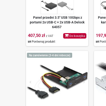
Panel przedni 3.5" USB 10Gbps z
Panel
portami 2x USB-C + 2x USB-A Delock
kar
64057
407,50 zł
197,9
Do koszyka
z VAT
Porównaj produkt
Poró
Na zamówienie (3-4 dni robocze)