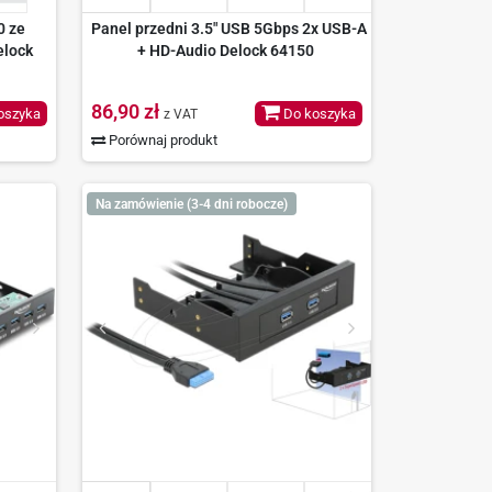
0 ze
Panel przedni 3.5" USB 5Gbps 2x USB-A
elock
+ HD-Audio Delock 64150
86,90 zł
oszyka
Do koszyka
z VAT
Porównaj produkt
Na zamówienie (3-4 dni robocze)