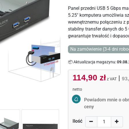
Panel przedni USB 5 Gbps ma
5.25" komputera umożliwia sz
wewnętrznemu połączeniu z pł
stabilny transfer danych do 
gwarantuje trwałość i dopas
Na zamówienie (3-4 dni robo
📦 Aktualizacja magazynu:
09.08.
114,90 zł
|
93,
z VAT
netto
Activate Price Alert
Powiadom mnie o obn
ceny
Ilość