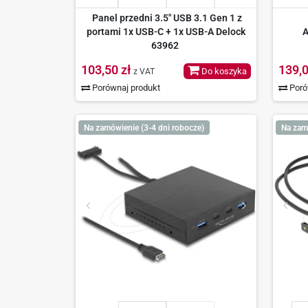
Panel przedni 3.5" USB 3.1 Gen 1 z
portami 1x USB-C + 1x USB-A Delock
A
63962
103,50 zł
139,0
Do koszyka
z VAT
Porównaj produkt
Poró
Na zamówienie (3-4 dni robocze)
Na zam