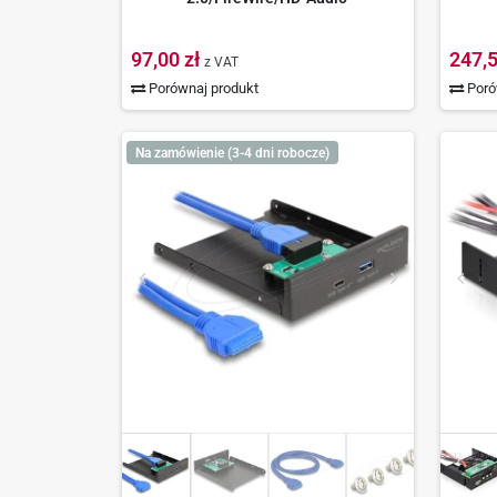
97,00 zł
247,5
z VAT
Porównaj produkt
Poró
Na zamówienie (3-4 dni robocze)