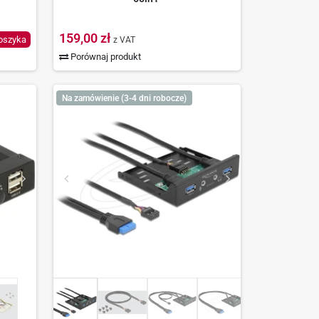
159,00 zł
oszyka
z VAT
Porównaj produkt
Na zamówienie (3-4 dni robocze)