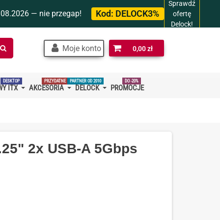
Sprawdź
Kod:
DELOCK3%
.08.2026 — nie przegap!
ofertę
Delock!
Szukaj
Moje konto
0,00 zł
w
sklepie…
DESKTOP
PRZYDATNE
PARTNER OD 2010
DO -20%
Y ITX
AKCESORIA
DELOCK
PROMOCJE
5.25" 2x USB-A 5Gbps