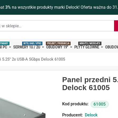
bat
3%
na wszystkie produkty marki Delock! Oferta ważna do 31
WYMIARY
INTEL RAID / VPRO
PROJEKT / PRODUKCJA
MINI-ITX / MICRO-ATX
I PC
SERWERY 1U / 2U
OBUDOWY 19''
PŁYTY GŁÓWNE
OBUDOW
i 5.25" 2x USB-A 5Gbps Delock 61005
Panel przedni 
Delock 61005
Kod produktu:
61005
Producent:
Delock