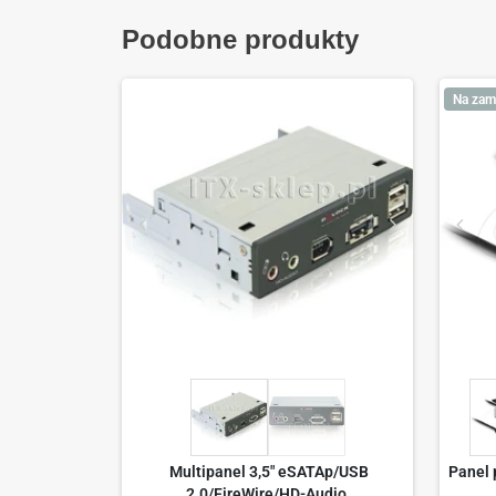
Podobne produkty
Na zam
Multipanel 3,5" eSATAp/USB
Panel 
2.0/FireWire/HD-Audio