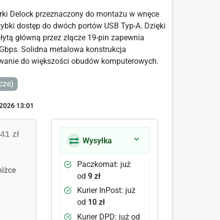
rki Delock przeznaczony do montażu w wnęce
ybki dostęp do dwóch portów USB Typ-A. Dzięki
ytą główną przez złącze 19-pin zapewnia
5 Gbps. Solidna metalowa konstrukcja
owanie do większości obudów komputerowych.
cze)
2026 13:01
41 zł
Wysyłka
Paczkomat: już
iżce
od
9 zł
Kurier InPost: już
od
10 zł
Kurier DPD: już od