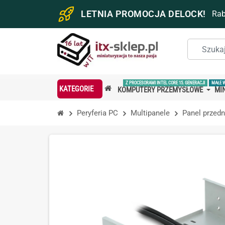
LETNIA PROMOCJA DELOCK!
Ra
Z PROCESORAMI INTEL CORE 15. GENERACJI
MAŁE 
KATEGORIE
KOMPUTERY PRZEMYSŁOWE
MIN
Peryferia PC
Multipanele
Panel przedn