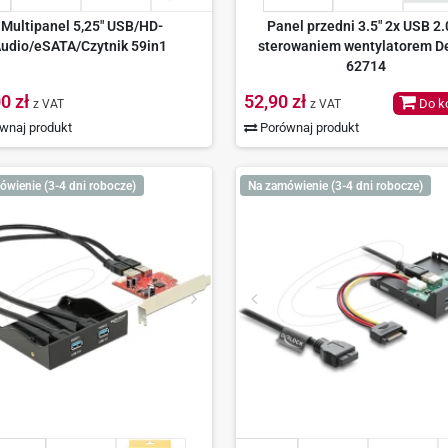
Multipanel 5,25" USB/HD-
Panel przedni 3.5" 2x USB 2.
udio/eSATA/Czytnik 59in1
sterowaniem wentylatorem D
62714
0 zł
52,90 zł
Do k
z VAT
z VAT
wnaj produkt
Porównaj produkt
ówienie (3-4 dni robocze)
Na zamówienie (3-4 dni robocze)