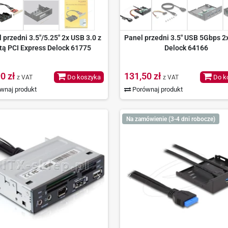
 przedni 3.5"/5.25" 2x USB 3.0 z
Panel przedni 3.5" USB 5Gbps 2
tą PCI Express Delock 61775
Delock 64166
0 zł
131,50 zł
Do koszyka
Do k
z VAT
z VAT
wnaj produkt
Porównaj produkt
Na zamówienie (3-4 dni robocze)