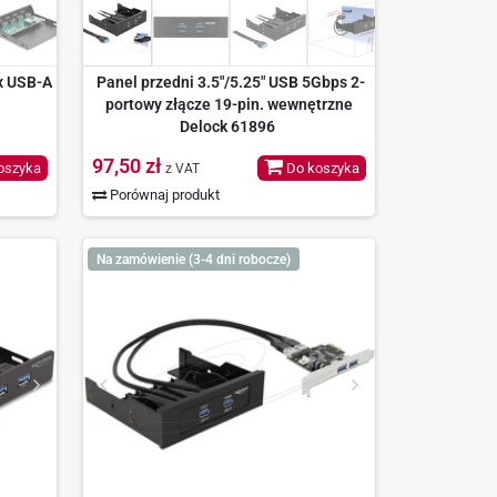
x USB-A
Panel przedni 3.5"/5.25" USB 5Gbps 2-
portowy złącze 19-pin. wewnętrzne
Delock 61896
97,50 zł
oszyka
Do koszyka
z VAT
Porównaj produkt
Na zamówienie (3-4 dni robocze)