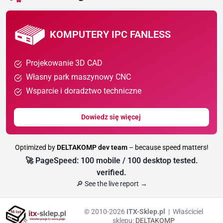
KOMPUTERY IPC FANLESS
Projekowanie 3D CAD
Własny park maszynowy CNC
Wsparcie i doradztwo techniczne
Dowiedz się więcej
Optimized by
DELTAKOMP dev team
– because speed matters!
🚀 PageSpeed: 100 mobile / 100 desktop tested.
verified.
🔎 See the live report →
© 2010-2026
ITX-Sklep.pl
| Właściciel
sklepu:
DELTAKOMP