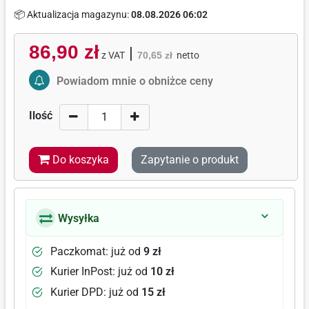
📦 Aktualizacja magazynu:
08.08.2026 06:02
86,90 zł
|
z VAT
70,65 zł
netto
Activate Price Alert
Powiadom mnie o obniżce ceny
Ilość
Do koszyka
Zapytanie o produkt
Wysyłka
Paczkomat: już od
9 zł
Kurier InPost: już od
10 zł
Kurier DPD: już od
15 zł