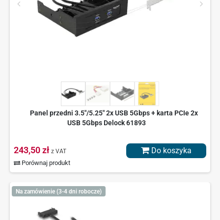
Panel przedni 3.5"/5.25" 2x USB 5Gbps + karta PCIe 2x
USB 5Gbps Delock 61893
243,50 zł
Do koszyka
z VAT
Porównaj produkt
Na zamówienie (3-4 dni robocze)