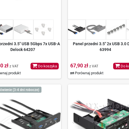
przedni 3.5" USB 5Gbps 7x USB-A
Panel przedni 3.5" 2x USB 3.0 
Delock 64207
63994
0 zł
67,90 zł
Do koszyka
Do k
z VAT
z VAT
wnaj produkt
Porównaj produkt
ówienie (3-4 dni robocze)