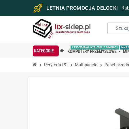
LETNIA PROMOCJA DELOCK!
Ra
Z PROCESORAMI INTEL CORE 15. GENERACJI
MAŁE 
KATEGORIE
KOMPUTERY PRZEMYSŁOWE
MIN
Peryferia PC
Multipanele
Panel przedn