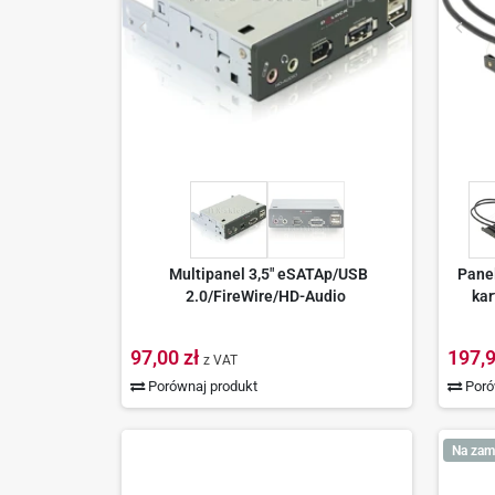
Multipanel 3,5" eSATAp/USB
Panel
2.0/FireWire/HD-Audio
kar
97,00 zł
197,9
z VAT
Porównaj produkt
Poró
Na zam