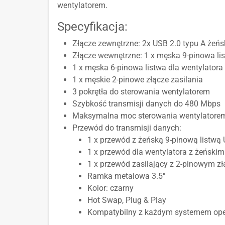
wentylatorem.
Specyfikacja:
Złącze zewnętrzne: 2x USB 2.0 typu A żeńs
Złącze wewnętrzne: 1 x męska 9-pinowa li
1 x męska 6-pinowa listwa dla wentylatora
1 x męskie 2-pinowe złącze zasilania
3 pokrętła do sterowania wentylatorem
Szybkość transmisji danych do 480 Mbps
Maksymalna moc sterowania wentylatorem t
Przewód do transmisji danych:
1 x przewód z żeńską 9-pinową listwą 
1 x przewód dla wentylatora z żeński
1 x przewód zasilający z 2-pinowym zł
Ramka metalowa 3.5"
Kolor: czarny
Hot Swap, Plug & Play
Kompatybilny z każdym systemem oper