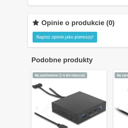
Opinie o produkcie (0)
Napisz opinie jako pierwszy!
Podobne produkty
Na zamówienie (3-4 dni robocze)
Na zam