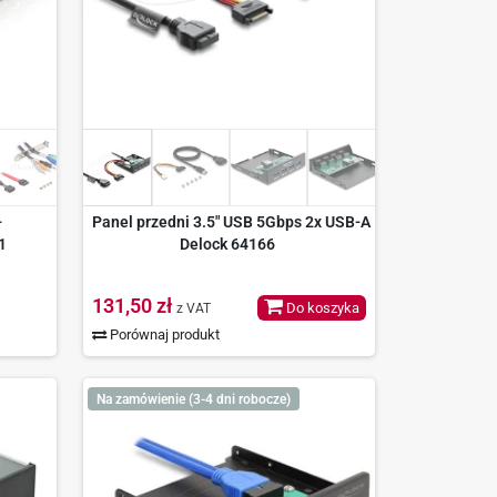
-
Panel przedni 3.5" USB 5Gbps 2x USB-A
1
Delock 64166
131,50 zł
Do koszyka
z VAT
Porównaj produkt
Na zamówienie (3-4 dni robocze)