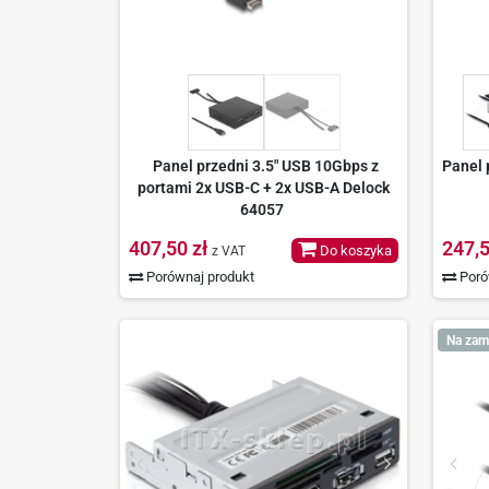
Panel przedni 3.5" USB 10Gbps z
Panel 
portami 2x USB-C + 2x USB-A Delock
64057
407,50 zł
247,5
Do koszyka
z VAT
Porównaj produkt
Poró
Na zam