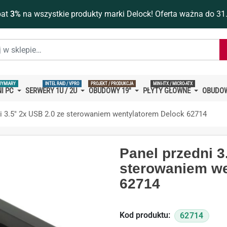
bat
3%
na wszystkie produkty marki Delock! Oferta ważna do 31
WYMIARY
INTEL RAID / VPRO
PROJEKT / PRODUKCJA
MINI-ITX / MICRO-ATX
I PC
SERWERY 1U / 2U
OBUDOWY 19''
PŁYTY GŁÓWNE
OBUDOW
i 3.5" 2x USB 2.0 ze sterowaniem wentylatorem Delock 62714
Panel przedni 3
sterowaniem we
62714
Kod produktu:
62714