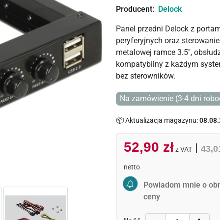
Producent:
Delock
Panel przedni Delock z porta
peryferyjnych oraz sterowani
metalowej ramce 3.5", obsłudz
kompatybilny z każdym syste
bez sterowników.
Na zamówienie (3-4 dni robo
📦 Aktualizacja magazynu:
08.08.
52,90 zł
|
43,0
z VAT
netto
Activate Price Alert
Powiadom mnie o obn
ceny