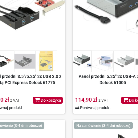
 przedni 3.5"/5.25" 2x USB 3.0 z
Panel przedni 5.25" 2x USB-A
tą PCI Express Delock 61775
Delock 61005
0 zł
114,90 zł
Do koszyka
Do k
z VAT
z VAT
wnaj produkt
Porównaj produkt
ówienie (3-4 dni robocze)
Na zamówienie (3-4 dni robocze)