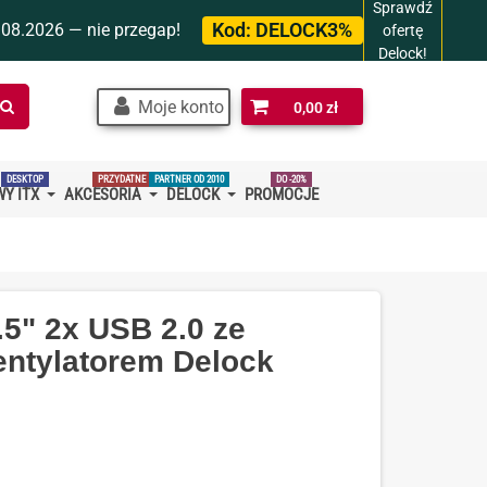
Sprawdź
Kod:
DELOCK3%
.08.2026 — nie przegap!
ofertę
Delock!
Szukaj
Moje konto
0,00 zł
w
sklepie…
DESKTOP
PRZYDATNE
PARTNER OD 2010
DO -20%
Y ITX
AKCESORIA
DELOCK
PROMOCJE
.5" 2x USB 2.0 ze
ntylatorem Delock