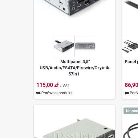
Multipanel 3,5"
Panel 
USB/Audio/ESATA/Firewire/Czytnik
57in1
115,00 zł
86,90
z VAT
Porównaj produkt
Poró
Na zam