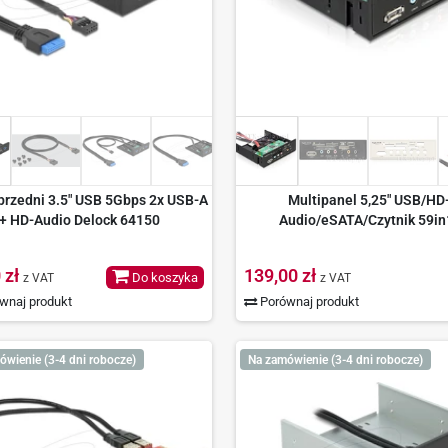
przedni 3.5" USB 5Gbps 2x USB-A
Multipanel 5,25" USB/HD
+ HD-Audio Delock 64150
Audio/eSATA/Czytnik 59in
 zł
139,00 zł
Do koszyka
z VAT
z VAT
wnaj produkt
Porównaj produkt
ówienie (3-4 dni robocze)
Na zamówienie (3-4 dni robocze)