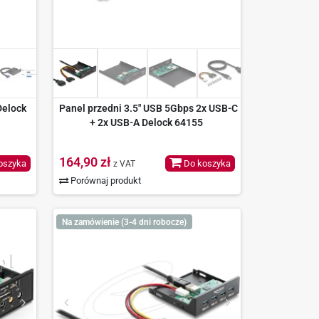
Delock
Panel przedni 3.5" USB 5Gbps 2x USB-C
+ 2x USB-A Delock 64155
164,90 zł
oszyka
Do koszyka
z VAT
Porównaj produkt
Na zamówienie (3-4 dni robocze)