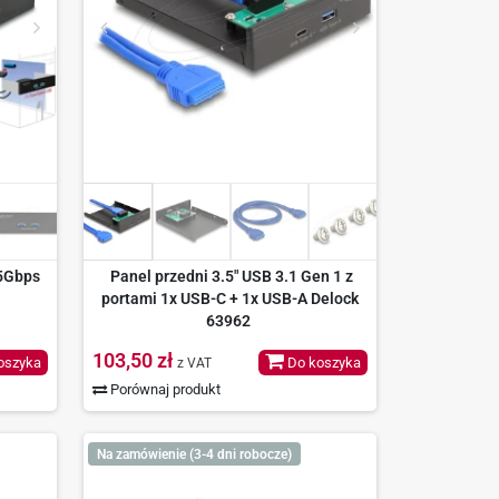
 5Gbps
Panel przedni 3.5" USB 3.1 Gen 1 z
portami 1x USB-C + 1x USB-A Delock
63962
103,50 zł
oszyka
Do koszyka
z VAT
Porównaj produkt
Na zamówienie (3-4 dni robocze)