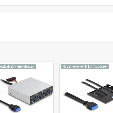
ówienie (3-4 dni robocze)
Na zamówienie (3-4 dni robocze)